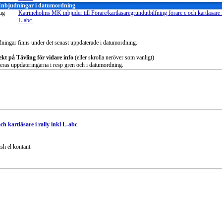
 Inbjudningar i datumordning
ug
Katrineholms MK inbjuder till Förare/kartläsaregrundutbilfning förare c och kartläsare i
L-abc.
dningar finns under det senast uppdaterade i datumordning.
ekt på Tävling för vidare info
(eller skrolla neröver som vanligt)
eras uppdateringarna i resp gren och i datumordning.
h kartläsare i rally inkl L-abc
sh el kontant.