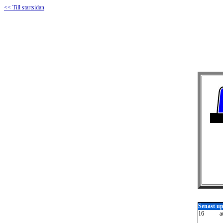
<< Till startsidan
Senast u
16
a