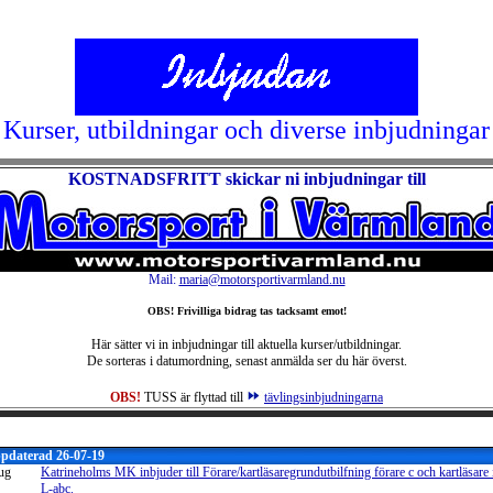
Kurser, utbildningar och diverse inbjudningar
KOSTNADSFRITT skickar ni inbjudningar till
Mail:
maria@motorsportivarmland.nu
OBS! Frivilliga bidrag tas tacksamt emot!
Här sätter vi in inbjudningar till aktuella kurser/utbildningar.
De sorteras i datumordning, senast anmälda ser du här överst.
OBS!
TUSS är flyttad till
tävlingsinbjudningarna
ppdaterad 26-07-19
ug
Katrineholms MK inbjuder till Förare/kartläsaregrundutbilfning förare c och kartläsare i
L-abc.