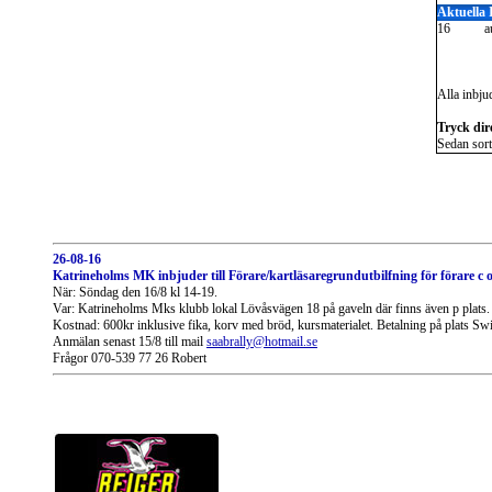
Aktuella
16
a
Alla inbju
Tryck dir
Sedan sort
26-08-16
Katrineholms MK inbjuder till Förare/kartläsaregrundutbilfning för förare c oc
När: Söndag den 16/8 kl 14-19.
Var: Katrineholms Mks klubb lokal Lövåsvägen 18 på gaveln där finns även p plats.
Kostnad: 600kr inklusive fika, korv med bröd, kursmaterialet. Betalning på plats Swi
Anmälan senast 15/8 till mail
saabrally@hotmail.se
Frågor 070-539 77 26 Robert