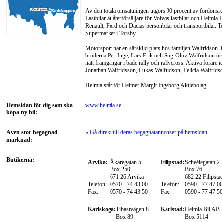
Av den totala omsättningen utgörs 90 procent av fordonsr
Lastbilar är återförsäljare för Volvos lastbilar och Helmia B
Renault, Ford och Dacias personbilar och transportbilar. 
Supermarket i Torsby.
Motorsport har en särskild plats hos familjen Walfridso
bröderna Per-Inge, Lars Erik och Stig-Olov Walfridson och
nått framgångar i både rally och rallycross. Aktiva förare 
Jonathan Walfridsson, Lukas Walfridson, Felicia Walfrids
Helmia står för Helmer Margit Ingeborg Aktiebolag.
Hemsidan för dig som ska
www.helmia.se
köpa ny bil:
Även stor begagnad-
»
Gå direkt till deras begagnatannonser på hemsidan
marknad:
Butikerna:
Arvika:
Åkaregatan 5
Filipstad:
Scheélegatan 2
Box 250
Box 76
671 26 Arvika
682 22 Filipsta
Telefon:
0570 - 74 43 00
Telefon:
0590 - 77 47 0
Fax:
0570 - 74 43 50
Fax:
0590 - 77 47 5
Karlskoga:
Tibastvägen 8
Karlstad:
Helmia Bil AB
Box 89
Box 5114