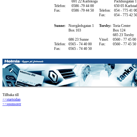
691 22 Karlskoga
Packhusgatan 1
Telefon:
0586 -79 44 00
650 05 Karlsta
Fax:
0586 -79 44 50
Telefon:
054 - 775 41 0
Fax:
054 - 775 42 5
Sunne:
Norrgårdsgatan 1
Torsby:
Toria Center
Box 103
Box 124
685 23 Torsby
686 23 Sunne
Växel:
0560 - 77 45 00
Telefon:
0565 - 74 40 00
Fax:
0560 - 77 45 50
Fax:
0565 - 74 40 50
Tillbaka till
<<startsidan
<<sponsorer