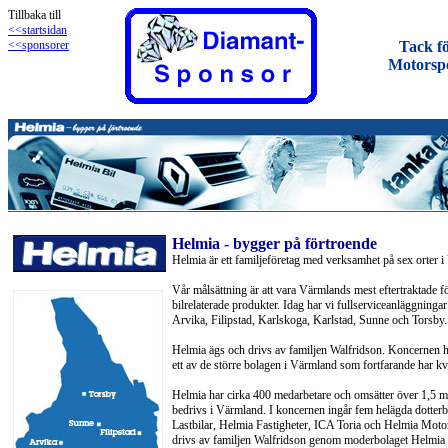
Tillbaka till
<<startsidan
<<sponsorer
Tack fö
Motorspo
Helmia - bygger på förtroende
Helmia är ett familjeföretag med verksamhet på sex orter 
Vår målsättning är att vara Värmlands mest eftertraktade f
bilrelaterade produkter. Idag har vi fullserviceanläggninga
Arvika, Filipstad, Karlskoga, Karlstad, Sunne och Torsby.
Helmia ägs och drivs av familjen Walfridson. Koncernen har
ett av de större bolagen i Värmland som fortfarande har kva
Helmia har cirka 400 medarbetare och omsätter över 1,5 mi
bedrivs i Värmland. I koncernen ingår fem helägda dotter
Lastbilar, Helmia Fastigheter, ICA Toria och Helmia Moto
drivs av familjen Walfridson genom moderbolaget Helmia 