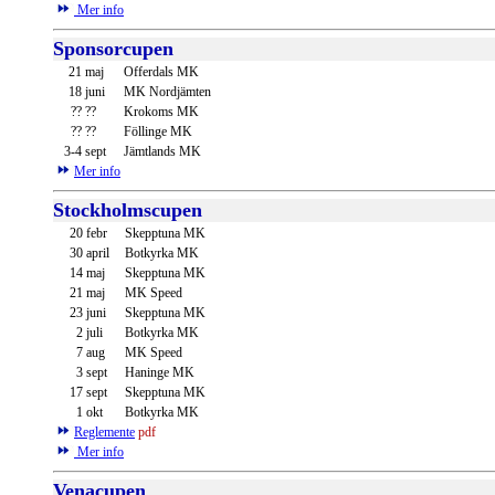
Mer info
Sponsorcupen
21
maj
Offerdals MK
18
juni
MK Nordjämten
??
??
Krokoms MK
??
??
Föllinge MK
3-4
sept
Jämtlands MK
Mer info
Stockholmscupen
20
febr
Skepptuna MK
30
april
Botkyrka MK
14
maj
Skepptuna MK
21
maj
MK Speed
23
juni
Skepptuna MK
2
juli
Botkyrka MK
7
aug
MK Speed
3
sept
Haninge MK
17
sept
Skepptuna MK
1
okt
Botkyrka MK
Reglemente
pdf
Mer info
Venacupen