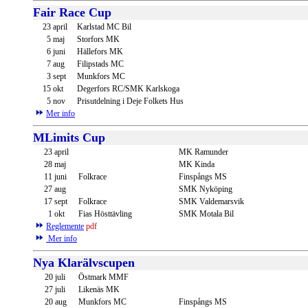
Fair Race Cup
23
april
Karlstad MC Bil
5
maj
Storfors MK
6
juni
Hällefors MK
7
aug
Filipstads MC
3
sept
Munkfors MC
15
okt
Degerfors RC/SMK Karlskoga
5
nov
Prisutdelning i Deje Folkets Hus
Mer info
MLimits Cup
23
april
MK Ramunder
28
maj
MK Kinda
11
juni
Folkrace
Finspångs MS
27
aug
SMK Nyköping
17
sept
Folkrace
SMK Valdemarsvik
1
okt
Fias Hösttävling
SMK Motala Bil
Reglemente
pdf
Mer info
Nya Klarälvscupen
20
juli
Östmark MMF
27
juli
Likenäs MK
20
aug
Munkfors MC
Finspångs MS