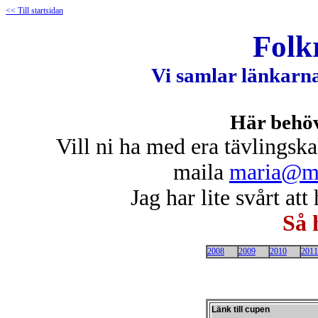
<< Till startsidan
Folk
Vi samlar länkarna
Här behöve
Vill ni ha med era tävlingska
maila
maria@mo
Jag har lite svårt att
Så 
2008
2009
2010
2011
Länk till cupen