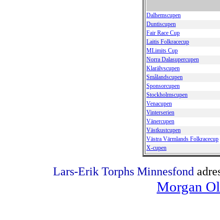
Dalhemscupen
Duntiscupen
Fair Race Cup
Laitis Folkracecup
MLimits Cup
Norra Dalasupercupen
Klarälvscupen
Smålandscupen
Sponsorcupen
Stockholmscupen
Venacupen
Vinterserien
Vänercupen
Västkustcupen
Västra Värmlands Folkracecup
X-cupen
Lars-Erik Torphs Minnesfond
adre
Morgan Ol