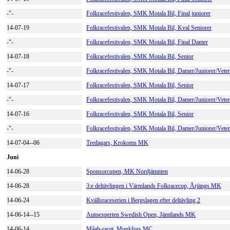
-"-
Folkracefestivalen, SMK Motala Bil, Final juniorer
14-07-19
Folkracefestivalen, SMK Motala Bil, Kval Seniorer
-"-
Folkracefestivalen, SMK Motala Bil, Final Damer
14-07-18
Folkracefestivalen, SMK Motala Bil, Senior
-"-
Folkracefestivalen, SMK Motala Bil, Damer/Juniorer/Veter
14-07-17
Folkracefestivalen, SMK Motala Bil, Senior
-"-
Folkracefestivalen, SMK Motala Bil, Damer/Juniorer/Veter
14-07-16
Folkracefestivalen, SMK Motala Bil, Senior
-"-
Folkracefestivalen, SMK Motala Bil, Damer/Juniorer/Veter
14-07-04--06
Tredagars, Krokoms MK
Juni
14-06-28
Sponsorcupen, MK Nordjämnten
14-06-28
3:e deltävlingen i Värmlands Folkracecup, Årjängs MK
14-06-24
Kvällsraceserien i Bergslagen efter deltävling 2
14-06-14--15
Autoexperten Swedish Open, Jämtlands MK
14-06-14
Måab-racet, Munkfors MC