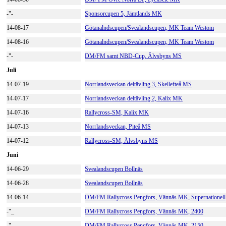
-"-
Sponsorcupen 5, Jämtlands MK
14-08-17
Götanalndscupen/Svealandscupen, MK Team Westom
14-08-16
Götanalndscupen/Svealandscupen, MK Team Westom
-"-
DM/FM samt NBD-Cup, Älvsbyns MS
Juli
14-07-19
Norrlandsveckan deltävling 3, Skellefteå MS
14-07-17
Norrlandsveckan deltävling 2, Kalix MK
14-07-16
Rallycross-SM, Kalix MK
14-07-13
Norrlandsveckan, Piteå MS
14-07-12
Rallycross-SM, Älvsbyns MS
Juni
14-06-29
Svealandscupen Bollnäs
14-06-28
Svealandscupen Bollnäs
14-06-14
DM/FM Rallycross Pengfors, Vännäs MK, Supernationell
-"_
DM/FM Rallycross Pengfors, Vännäs MK, 2400
-"_
DM/FM Rallycross Pengfors, Vännäs MK, 2150