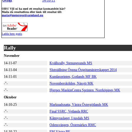
Övrigt
14-10-11
OBS! Vill ni ha med ett resultat kostnatsfritt här?
Maila då resultatlista eller länk till resultat till:
maria@motorsportivarmland.nu
Ladda hem gratis
Rally
November
14-11-07
Kvällsrally, Stenungsunds MS
14-11-04
Slutställning Öppna Östgötamästerskappet 2014
14-11-01
Kumlasprinten, Gotlands MF BK
-"-
Novemberskölden, Nässjö MK
-"-
Hjerpes MaskinCentra Sprinten. Norrköpings MK
Oktober
14-10-25
Marknadsnatta, Västra Östergötlands MK
-"-
Final SSRC, Vetlanda RRC
-"-
Kåtmyraslaget, Ljusdals MS
-"-
Odensvängen, Östernärkes RMC
14-10-22
FM Västra BF