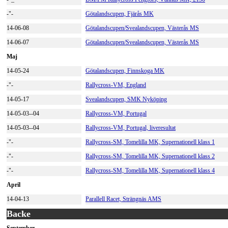
-"-
Götalandscupen, Fjärås MK
14-06-08
Götalandscupen/Svealandscupen, Västerås MS
14-06-07
Götalandscupen/Svealandscupen, Västerås MS
Maj
14-05-24
Götalandscupen, Finnskoga MK
-"-
Rallycross-VM, England
14-05-17
Svealandscupen, SMK Nyköping
14-05-03--04
Rallycross-VM, Portugal
14-05-03--04
Rallycross-VM, Portugal, liveresultat
-"-
Rallycross-SM, Tomelilla MK, Supernationell klass 1
-"-
Rallycross-SM, Tomelilla MK, Supernationell klass 2
-"-
Rallycross-SM, Tomelilla MK, Supernationell klass 4
April
14-04-13
Parallell Racet, Strängnäs AMS
Backe