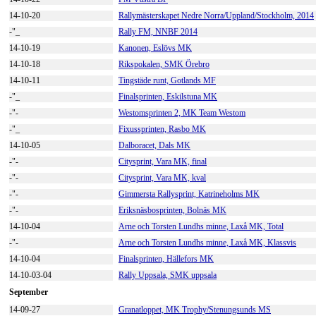
14-10-20
Rallymästerskapet Nedre Norra/Uppland/Stockholm, 2014
-"_
Rally FM, NNBF 2014
14-10-19
Kanonen, Eslövs MK
14-10-18
Rikspokalen, SMK Örebro
14-10-11
Tingstäde runt, Gotlands MF
-"_
Finalsprinten, Eskilstuna MK
-"-
Westomsprinten 2, MK Team Westom
-"_
Fixussprinten, Rasbo MK
14-10-05
Dalboracet, Dals MK
-"-
Citysprint, Vara MK, final
-"-
Citysprint, Vara MK, kval
-"-
Gimmersta Rallysprint, Katrineholms MK
-"-
Eriksnäsbosprinten, Bolnäs MK
14-10-04
Arne och Torsten Lundhs minne, Laxå MK, Total
-"-
Arne och Torsten Lundhs minne, Laxå MK, Klassvis
14-10-04
Finalsprinten, Hällefors MK
14-10-03-04
Rally Uppsala, SMK uppsala
September
14-09-27
Granatloppet, MK Trophy/Stenungsunds MS