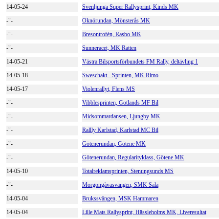
14-05-24
Svenljunga Super Rallysprint, Kinds MK
-"-
Oknörundan, Mönsterås MK
-"-
Bresontrofén, Rasbo MK
-"-
Sunneracet, MK Ratten
14-05-21
Västra Bilsportsförbundets FM Rally, deltävling 1
14-05-18
Sweschakt - Sprinten, MK Rimo
14-05-17
Violenrallyt, Flens MS
-"-
Vibblesprinten, Gotlands MF Bil
-"-
Midsommardansen, Ljungby MK
-"-
Rallly Karlstad, Karlstad MC Bil
-"-
Götenerundan, Götene MK
-"-
Götenerundan, Regularityklass, Götene MK
14-05-10
Totalreklamsprinten, Stenungsunds MS
-"-
Morgongåvasvängen, SMK Sala
14-05-04
Brukssvängen, MSK Hammaren
14-05-04
Lille Mats Rallysprint, Hässleholms MK, Liveresultat