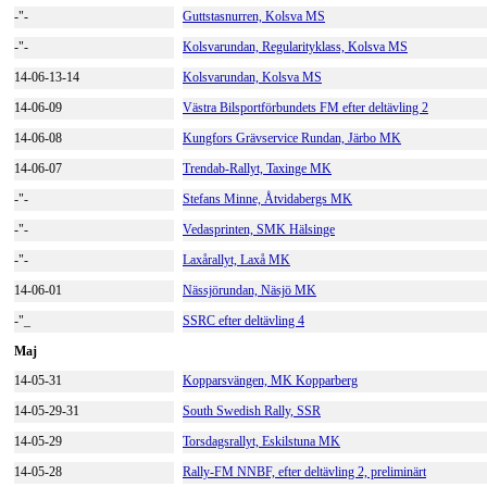
-"-
Guttstasnurren, Kolsva MS
-"-
Kolsvarundan, Regularityklass, Kolsva MS
14-06-13-14
Kolsvarundan, Kolsva MS
14-06-09
Västra Bilsportförbundets FM efter deltävling 2
14-06-08
Kungfors Grävservice Rundan, Järbo MK
14-06-07
Trendab-Rallyt, Taxinge MK
-"-
Stefans Minne, Åtvidabergs MK
-"-
Vedasprinten, SMK Hälsinge
-"-
Laxårallyt, Laxå MK
14-06-01
Nässjörundan, Näsjö MK
-"_
SSRC efter deltävling 4
Maj
14-05-31
Kopparsvängen, MK Kopparberg
14-05-29-31
South Swedish Rally, SSR
14-05-29
Torsdagsrallyt, Eskilstuna MK
14-05-28
Rally-FM NNBF, efter deltävling 2, preliminärt