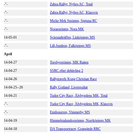
-"-
Zabra-Rallyt, Nybro AC, Total
-"-
Zabra-Rallyt, Nybro AC, Klassvis
-"-
Micke Mek Sprinten, Sigtuna RC
-"-
Norasprinten, Nora MK
14-05-01
Sviestadträffen, Linköpings MS
-"-
Lill-Jumbon, Falköpings MS
April
14-04-27
Torsbysprinten, MK Ratten
14-04-27
SSRC efter deltävling 2
14-04-26
Rallytravels Kong Christian Race
14-04-25--26
Rally Gotland, Liveresultat
14-04-21
Tudor City Race, Älvbygdens MK, Total
-"-
Tudor City Race, Älvbygdens MK, Klassvis
-"-
Emilsnurren, Vimmerby MS
14-04-19
Himmelstalundssprinten, Norrköpings MK
14-04-18
DA Transportracet, Grangärde RRC