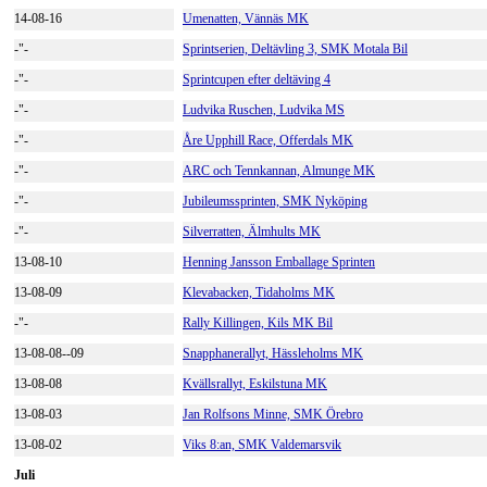
14-08-16
Umenatten, Vännäs MK
-"-
Sprintserien, Deltävling 3, SMK Motala Bil
-"-
Sprintcupen efter deltäving 4
-"-
Ludvika Ruschen, Ludvika MS
-"-
Åre Upphill Race, Offerdals MK
-"-
ARC och Tennkannan, Almunge MK
-"-
Jubileumssprinten, SMK Nyköping
-"-
Silverratten, Älmhults MK
13-08-10
Henning Jansson Emballage Sprinten
13-08-09
Klevabacken, Tidaholms MK
-"-
Rally Killingen, Kils MK Bil
13-08-08--09
Snapphanerallyt, Hässleholms MK
13-08-08
Kvällsrallyt, Eskilstuna MK
13-08-03
Jan Rolfsons Minne, SMK Örebro
13-08-02
Viks 8:an, SMK Valdemarsvik
Juli