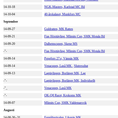
14-10-18
NGK-Masters, Karlstad MC Bil
14-10-04
40-årskalaset, Munkfors MC
September
14-09-27
Guldratten, MK Ratten
14-09-21
Fias Hösttävling, Mlimits Cup, SMK Motala Bil
14-09-20
Dalhemscupen, Skene MS
-"-
Fias Hösttävling, Mlimits Cup, SMK Motala Bil
14-09-14
Pengfors 27:e, Vännäs MK
14-09-14
Venacupen,
Laxå MK
,
Slutresultat
14-09-13
Lagtävlingen, Borlänge MK, Lag
-"-
Lagtävlingen, Borlänge MK, Individuellt
-"_
Venacupen, Laxå MK
-"-
OK-Q8 Racet, Krokoms MK
14-09-07
Mlimits Cup, SMK Valdemarsvik
Augusti
14-08-30--31
Femtåfestivalen, Likenäs MK