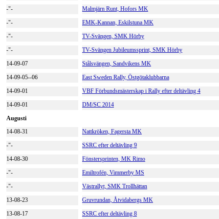
-"-
Malmjärn Runt, Hofors MK
-"-
EMK-Kannan, Eskilstuna MK
-"-
TV-Svängen, SMK Hörby
-"-
TV-Svängen Jubileumssprint, SMK Hörby
14-09-07
Stålsvängen, Sandvikens MK
14-09-05--06
East Sweden Rally, Östgötaklubbarna
14-09-01
VBF Förbundsmästerskap i Rally efter deltävling 4
14-09-01
DM/SC 2014
Augusti
14-08-31
Nattkröken, Fagersta MK
-"-
SSRC efter deltävling 9
14-08-30
Fönstersprinten, MK Rimo
-"-
Emiltrofén, Vimmerby MS
-"-
Västrallyt, SMK Trollhättan
13-08-23
Gruvrundan, Åtvidabergs MK
13-08-17
SSRC efter deltävling 8