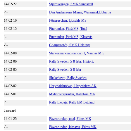
14-02-22
Stjärnsvängen, SMK Sundsvall
-"-
Dan Anderssons Minne, Wessmanklubbarna
14-02-16
Föneruschen, Ljusdals MS
14-02-15
Piterundan, Piteå MS, Total
"-
Piterundan, Piteå MS, Klassvis
-"-
Gnarpstrofén, SMK Hälsinge
14-02-08
Stärkesmarknadsrundan 1, Vännäs MK
14-02-06
Rally Sweden, 5-8 febr, Historic
14-02-05
Rally Sweden, 5-8 febr
-"-
Shakedown, Rally Sweden
14-02-02
Härjedalsbrickan, Härjedalens AK
14-02-01
Midvintersprinten, Hällefors MK
-"-
Rally Liepaja. Rally EM Lettland
Januari
14-01-25
Påvenrundan, total, Films MK
-"-
Påvenrundan, klassvis, Films MK