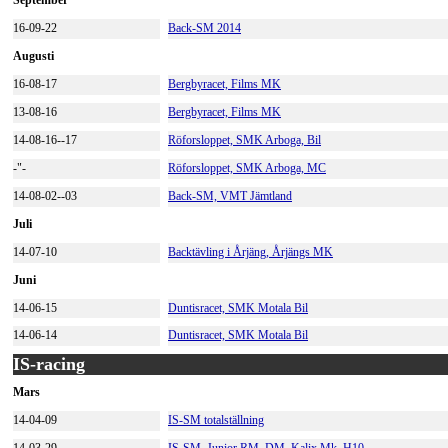
September
16-09-22
Back-SM 2014
Augusti
16-08-17
Bergbyracet, Films MK
13-08-16
Bergbyracet, Films MK
14-08-16--17
Röforsloppet, SMK Arboga, Bil
-"-
Röforsloppet, SMK Arboga, MC
14-08-02--03
Back-SM, VMT Jämtland
Juli
14-07-10
Backtävling i Årjäng, Årjängs MK
Juni
14-06-15
Duntisracet, SMK Motala Bil
14-06-14
Duntisracet, SMK Motala Bil
IS-racing
Mars
14-04-09
IS-SM totalställning