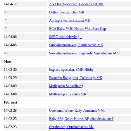
14-04-12
AN Österbysprinten, Gotlands MF BK
-"-
Dalbo Kvartsit, Dals MK
-"-
Aprilsprinten, Eskilstuna MK
-"-
BCA Rally, VOC Nordic West Euro Cup
14-04-06
SSRC efter deltävling 1
14-04-05
Simrishamnsknixen, Simrishamns MK
-"-
Simrishamnsknixen, Regularity, Simrishamns MK
Mars
14-03-30
Express-specialen, SMK Hörby
14-03-29
Falsterbo Rallysprint, Trelleborgs MK
14-03-09
Mullsjöcup Slutställning
14-03-08
Mullsjöcup 2, Vännäs MK
Februari
14-02-28
Östersund Winter Rally, Jämtlands VMT
14-02-25
Rally-FM, Nedre Norras BF, efter deltävling 1
14-02-23
Örnskölden, Örnsköldsviks RK