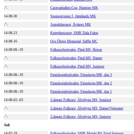
-"
-
Caravanhallen-Cup, Haninge MK
14-08-30
Sponsorcupen 5, Jämtlands MK
-"-
Autodelarracet, Årjängs MK
14-08-23
Kniptjärnsracet, SMK Dala Falun
14-08-16
Ove Öberg Memorial, Säffle MC
14-08-09--10
Folkracefestivalen, Piteå MS, Herrar
-"-
Folkracefestivalen, Piteå MS, Damer
-"-
Folkracefestivalen, Piteå MS, Juniorer
14-08-08--10
Finnskogafestivalen, Finnskoga MK, dag 3
14-08-08--10
Finnskogafestivalen, Finnskoga MK, dag 2
14-08-08--10
Finnskogafestivalen, Finnskoga MK, dag 1
14-08-02--03
2-dagars Folkrace, Älvsbyns MS, Seniorer
-"-
2-dagars Folkrace, Älvsbyns MS, Damer/Veteraner
-"-
2-dagars Folkrace, Älvsbyns MS, Juniorer
Juli
14-07-19
Folkracefestivalen, SMK Motala Bil, Final Seniorer