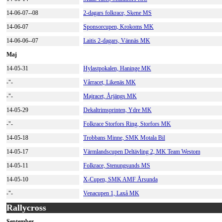
14-06-07--08
2-dagars folkrace, Skene MS
14-06-07
Sponsorcupen, Krokoms MK
14-06-06--07
Laitis 2-dagars, Vännäs MK
Maj
14-05-31
Hylastpokalen, Haninge MK
-"-
Vårracet, Likenäs MK
-"-
Majracet, Årjängs MK
14-05-29
Dekaltrimsprinten, Ydre MK
-"-
Folkrace Storfors Ring, Storfors MK
14-05-18
Trobbans Minne, SMK Motala Bil
14-05-17
Värmlandscupen Deltävling 2, MK Team Westom
14-05-11
Folkrace, Stenungsunds MS
14-05-10
X-Cupen, SMK AMF Årsunda
-"-
Venacupen 1, Laxå MK
Rallycross
September