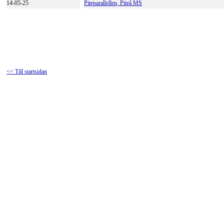
14-05-25
Piteparallellen, Piteå MS
<< Till startsidan