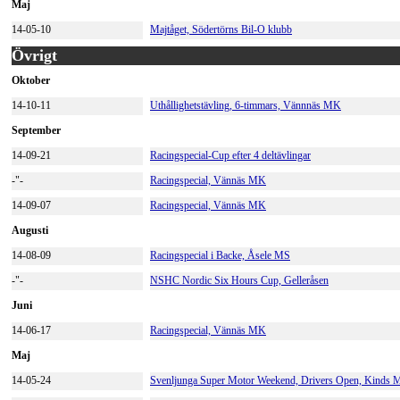
Maj
14-05-10
Majtåget, Södertörns Bil-O klubb
Övrigt
Oktober
14-10-11
Uthållighetstävling, 6-timmars, Vännnäs MK
September
14-09-21
Racingspecial-Cup efter 4 deltävlingar
-"-
Racingspecial, Vännäs MK
14-09-07
Racingspecial, Vännäs MK
Augusti
14-08-09
Racingspecial i Backe, Åsele MS
-"-
NSHC Nordic Six Hours Cup, Gelleråsen
Juni
14-06-17
Racingspecial, Vännäs MK
Maj
14-05-24
Svenljunga Super Motor Weekend, Drivers Open, Kinds