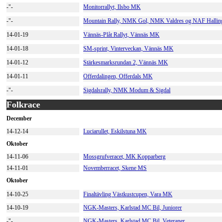
-"-
Monitorrallyt, Ilsbo MK
-"-
Mountain Rally, NMK Gol, NMK Valdres og NAF Hallin
14-01-19
Vännäs-Plåt Rallyt, Vännäs MK
14-01-18
SM-sprint, Vinterveckan, Vännäs MK
14-01-12
Stärkesmarksrundan 2, Vännäs MK
14-01-11
Offerdalingen, Offerdals MK
-"-
Sigdalsrally, NMK Modum & Sigdal
Folkrace
December
14-12-14
Luciarullet, Eskilstuna MK
Oktober
14-11-06
Mossgrufveracet, MK Kopparberg
14-11-01
Novemberracet, Skene MS
Oktober
14-10-25
Finaltävling Västkustcupen, Vara MK
14-10-19
NGK-Masters, Karlstad MC Bil, Juniorer
-"-
NGK-Masters, Karlstad MC Bil, Veteraner