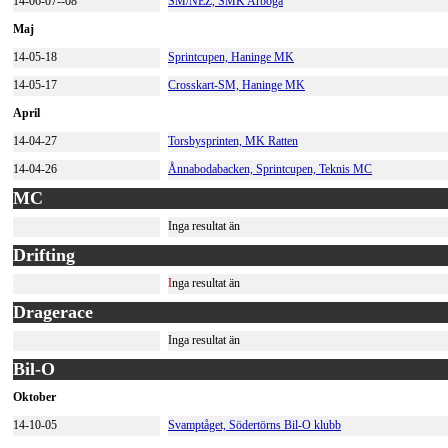
14-06-07--08
SM/NEZ, SMK Arboga
Maj
14-05-18
Sprintcupen, Haninge MK
14-05-17
Crosskart-SM, Haninge MK
April
14-04-27
Torsbysprinten, MK Ratten
14-04-26
Ånnabodabacken, Sprintcupen, Teknis MC
MC
Inga resultat än
Drifting
I
nga resultat än
Dragerace
Inga resultat än
Bil-O
Oktober
14-10-05
Svamptåget, Södertörns Bil-O klubb