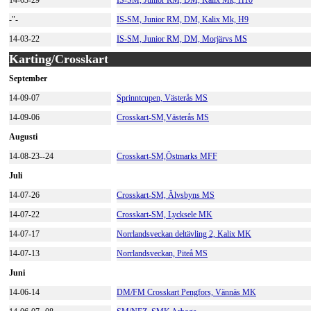
14-03-29
IS-SM, Junior RM, DM, Kalix Mk, H10
-"-
IS-SM, Junior RM, DM, Kalix Mk, H9
14-03-22
IS-SM, Junior RM, DM, Morjärvs MS
Karting/Crosskart
September
14-09-07
Sprinntcupen, Västerås MS
14-09-06
Crosskart-SM,Västerås MS
Augusti
14-08-23--24
Crosskart-SM,Östmarks MFF
Juli
14-07-26
Crosskart-SM, Älvsbyns MS
14-07-22
Crosskart-SM, Lycksele MK
14-07-17
Norrlandsveckan deltävling 2, Kalix MK
14-07-13
Norrlandsveckan, Piteå MS
Juni
14-06-14
DM/FM Crosskart Pengfors, Vännäs MK