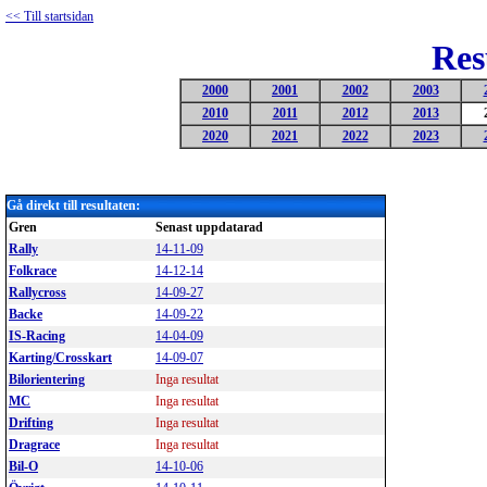
<< Till startsidan
Res
2000
2001
2002
2003
2010
2011
2012
2013
2020
2021
2022
2023
Gå direkt till resultaten:
Gren
Senast uppdatarad
Rally
14-11-09
Folkrace
14-12-14
Rallycro
s
s
14-09-27
Backe
14-09-22
IS-Racing
14-04-09
Karting/Crosskart
14-09-07
Bilorientering
Inga resultat
MC
Inga resultat
Drifting
Inga resultat
Dragrace
Inga resultat
Bil-O
14-10-06