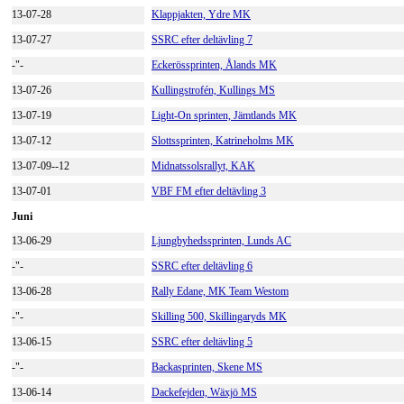
13-07-28
Klappjakten, Ydre MK
13-07-27
SSRC efter deltävling 7
-"-
Eckerössprinten, Ålands MK
13-07-26
Kullingstrofén, Kullings MS
13-07-19
Light-On sprinten, Jämtlands MK
13-07-12
Slottssprinten, Katrineholms MK
13-07-09--12
Midnatssolsrallyt, KAK
13-07-01
VBF FM efter deltävling 3
Juni
13-06-29
Ljungbyhedssprinten, Lunds AC
-"-
SSRC efter deltävling 6
13-06-28
Rally Edane, MK Team Westom
-"-
Skilling 500, Skillingaryds MK
13-06-15
SSRC efter deltävling 5
-"-
Backasprinten, Skene MS
13-06-14
Dackefejden, Wäxjö MS