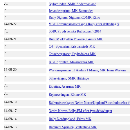
-"-
Nybyrundan, SMK Södermanland
-"
Jehandersprinte, MK Ramunder
-"-
Rally Sigtuna, Sigtuna RC/MK Rimo
14-09-22
VBF Förbundsmästerskap i Rally efter deltävling 5
-"_
SSRC (Sydsvenska Rallycupen) 2014
14-09-21
Runt Mjöklpallen Pokalen, Gnesta MK
-"-
C4 - Specialen, Kristianstads MK
-"-
Tossebergsracet, Fryksdalens MK
-"-
ABT Sprinten, Mälaröarnas MK
14-09-20
Westomsprinten till Anders J Minne, MK Team Westom
-"-
Siljasvängen, SMK Hälsinge
-"-
Ekratten, Asarums MK
-"-
Rejmesvängen, Rönne MK
14-09-19
Rallymästerskapet Nedre Norra/Uppland/Stockholm efter fy
14-09-17
Nedre Norras Rally-FM efter fyra deltävlingar
14-09-14
Rally Norduppland, Films MK
14-09-13
Ramirent Sprinten, Vallentuna MK