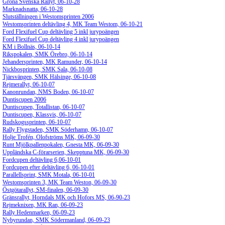
Gröna Svenska Rallyt, 06-10-28
Marknadsnatta, 06-10-28
Slutställningen i Westomsprinten 2006
Westomsprinten deltävling 4, MK Team Westom, 06-10-21
Ford Flexifuel Cup deltävling 5 inkl jurypoängen
Ford Flexifuel Cup deltävling 4 inkl jurypoängen
KM i Bollnäs, 06-10-14
Rikspokalen, SMK Örebro, 06-10-14
Jehandersprinten, MK Ramunder, 06-10-14
Nickbosprinten, SMK Sala, 06-10-08
Tjärsvängen, SMK Hälsinge, 06-10-08
Rejmerallyt, 06-10-07
Kanonrundan, NMS Boden, 06-10-07
Duntiscupen 2006
Duntiscupen, Totallistan, 06-10-07
Duntiscupen, Klassvis, 06-10-07
Rudskogssprinten, 06-10-07
Rally Flygstaden, SMK Söderhamn, 06-10-07
Holje Trofén, Olofströms MK, 06-09-30
Runt Mjölkpallenpokalen, Gnesta MK, 06-09-30
Uppländska C-förarserien, Skepptuna MK, 06-09-30
Fordcupen deltävling 6,06-10-01
Fordcupen efter deltävling 6, 06-10-01
Parallellsprint, SMK Motala, 06-10-01
Westomsprinten 3, MK Team Weston, 06-09-30
Östgötarallyt, SM-finalen, 06-09-30
Gränsrallyt, Horndals MK och Hofors MS, 06-90-23
Rejmeknixen, MK Ran, 06-09-23
Rally Hedenmarken, 06-09-23
Nybyrundan, SMK Södermanland, 06-09-23