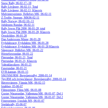
Snow Rally, 06-02-17--18
Rally Lövånger, 06-02-11, Total
Rally Lövånger, 06-02-11, Klassvis
Midvintersprinten, Hellefors MK, 06-02-11
Z-Trofén, Stuguns, MK06-02-11
Rally Norway, 06-02-10--11
Jubileums Rundan, 06-02-11
Rally Jowes Plåt 2006, 06-01-28, total
Rally Jowes Plåt 2006, 06-01-28, Klassvis
Örnskölden, 06-01-28
Dan Anderssons Minne, 06-01-28
Frykdalsracet, Frykdalens MK, 06-01-28
Frykdalsracet, Frykdalens MK, 06-01-28 Klassvis
Sångsracet, Hällefors MK, 06-01-22
Hörneforsrundan, 06-01-22
Piterundan, 06-01-21, Total
Piterundan, 06-01-21, Klassvis
Valtraklassikern, 06-01-21
Faxerundan, 06-01-21
EVB-kannan, 06-01-15
SM/JSM/JRM, Bergslagsrallyt, 2006-01-14
Tjej-RM och övriga klasser, Bergslagsrallyt, 2006-01-14
Bäversvängen, Vännäs MK, 06-02-15
Istabben, 05-06-07
Filmsprinten, Films MK, 06-01-08
Gustav Wasarundan, Vallentuna MK, 06-01-07, Del 1
Gustav Wasarundan, Vallentuna MK, 06-01-07, Del 2
Fönesprinten, Ljusdals MS, 06-01-07
Sigdalsrally, 05-06-07