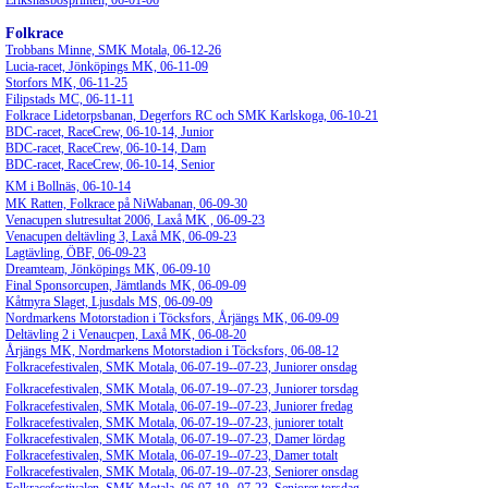
Eriksnäsbosprinten, 06-01-06
Folkrace
Trobbans Minne, SMK Motala, 06-12-26
Lucia-racet, Jönköpings MK, 06-11-09
Storfors MK, 06-11-25
Filipstads MC, 06-11-11
Folkrace Lidetorpsbanan, Degerfors RC och SMK Karlskoga, 06-10-21
BDC-racet, RaceCrew, 06-10-14, Junior
BDC-racet, RaceCrew, 06-10-14, Dam
BDC-racet, RaceCrew, 06-10-14, Senior
KM i Bollnäs, 06-10-14
MK Ratten, Folkrace på NiWabanan, 06-09-30
Venacupen slutresultat 2006, Laxå MK , 06-09-23
Venacupen deltävling 3, Laxå MK, 06-09-23
Lagtävling, ÖBF, 06-09-23
Dreamteam, Jönköpings MK, 06-09-10
Final Sponsorcupen, Jämtlands MK, 06-09-09
Kåtmyra Slaget, Ljusdals MS, 06-09-09
Nordmarkens Motorstadion i Töcksfors, Årjängs MK, 06-09-09
Deltävling 2 i Venaucpen, Laxå MK, 06-08-20
Årjängs MK, Nordmarkens Motorstadion i Töcksfors, 06-08-12
Folkracefestivalen, SMK Motala, 06-07-19--07-23, Juniorer onsdag
Folkracefestivalen, SMK Motala, 06-07-19--07-23, Juniorer torsdag
Folkracefestivalen, SMK Motala, 06-07-19--07-23, Juniorer fredag
Folkracefestivalen, SMK Motala, 06-07-19--07-23, juniorer totalt
Folkracefestivalen, SMK Motala, 06-07-19--07-23, Damer lördag
Folkracefestivalen, SMK Motala, 06-07-19--07-23, Damer totalt
Folkracefestivalen, SMK Motala, 06-07-19--07-23, Seniorer onsdag