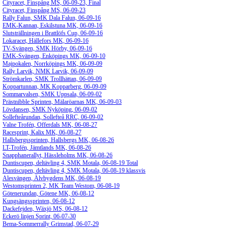
Cityracet, Finspång MS, 06-09-23, Final
Cityracet, Finspång MS, 06-09-23
Rally Falun, SMK Dala Falun, 06-09-16
EMK-Kannan, Eskilstuna MK, 06-09-16
Slutsträllningen i Brattlöfs Cup, 06-09-16
Lokaracet, Hällefors MK, 06-09-16
TV-Svängen, SMK Hörby, 06-09-16
EMK-Svängen, Enköpings MK, 06-09-10
Majpokalen, Norrköpings MK, 06-09-09
Rally Larvik, NMK Larvik, 06-09-09
Strömkarlen, SMK Trollhättan, 06-09-09
Koppartunnan, MK Kopparberg, 06-09-09
Sommarvalsen, SMK Uppsala, 06-09-02
Prästnibble Sprinten, Mälaröarnas MK, 06-09-03
Lövdansen, SMK Nyköping, 06-09-02
Sollefteårundan, Sollefteå RRC, 06-09-02
Valne Trofén, Offerdals MK, 06-08-27
Racesprint, Kalix MK, 06-08-27
Hallsbergssprinten, Hallsbergs MK, 06-08-26
LT-Trofén, Jämtlands MK, 06-08-26
Snapphanerallyt, Hässleholms MK, 06-08-26
Duntiscupen, deltävling 4, SMK Motala, 06-08-19 Total
Duntiscupen, deltävling 4, SMK Motala, 06-08-19 klassvis
Alesvängen, Älvbygdens MK, 06-08-19
Westomsprinten 2, MK Team Westom, 06-08-19
Götenerundan, Götene MK, 06-08-12
Kungsängssprinten, 06-08-12
Dackefejden, Wäxjö MS, 06-08-12
Eckerö linjen Sprint, 06-07-30
Bema-Sommerrally Grimstad, 06-07-29