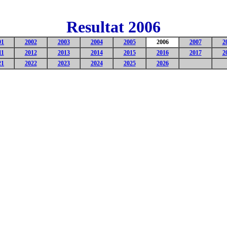
Resultat 2006
01
2002
2003
2004
2005
2006
2007
2
11
2012
2013
2014
2015
2016
2017
2
21
2022
2023
2024
2025
2026