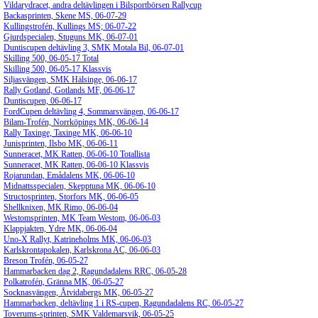
Vildarydracet, andra deltävlingen i Bilsportbörsen Rallycup
Backasprinten, Skene MS, 06-07-29
Kullingstrofén, Kullings MS; 06-07-22
Gjurdspecialen, Stuguns MK, 06-07-01
Duntiscupen deltävling 3, SMK Motala Bil, 06-07-01
Skilling 500, 06-05-17 Total
Skilling 500, 06-05-17 Klassvis
Siljasvängen, SMK Hälsinge, 06-06-17
Rally Gotland, Gotlands MF, 06-06-17
Duntiscupen, 06-06-17
FordCupen deltävling 4, Sommarsvängen, 06-06-17
Bilam-Trofén, Norrköpings MK, 06-06-14
Rally Taxinge, Taxinge MK, 06-06-10
Junisprinten, Ilsbo MK, 06-06-11
Sunneracet, MK Ratten, 06-06-10 Totallista
Sunneracet, MK Ratten, 06-06-10 Klassvis
Rojarundan, Emådalens MK, 06-06-10
Midnattsspecialen, Skepptuna MK, 06-06-10
Structosprinten, Storfors MK, 06-06-05
Shellknixen, MK Rimo, 06-06-04
Westomsprinten, MK Team Westom, 06-06-03
Klappjakten, Ydre MK, 06-06-04
Uno-X Rallyt, Katrineholms MK, 06-06-03
Karlskrontapokalen, Karlskrona AC, 06-06-03
Breson Trofén, 06-05-27
Hammarbacken dag 2, Ragundadalens RRC, 06-05-28
Polkatrofén, Gränna MK, 06-05-27
Socknasvängen, Åtvidabergs MK, 06-05-27
Hammarbacken, deltävling 1 i RS-cupen, Ragundadalens RC, 06-05-27
Toverums-sprinten, SMK Valdemarsvik, 06-05-25