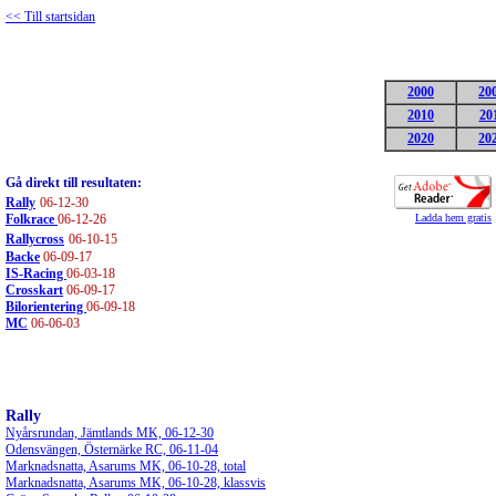
<< Till startsidan
2000
20
2010
20
2020
20
Gå direkt till resultaten:
Rally
06-12-30
Folkrace
06-12-26
Ladda hem gratis
Rallycro
s
s
06-10-15
Backe
06-09-17
IS-Racing
06-03-18
Crosskart
06-09-17
Bilorientering
06-09-18
MC
06-06-03
Rally
Nyårsrundan, Jämtlands MK, 06-12-30
Odensvängen, Östernärke RC, 06-11-04
Marknadsnatta, Asarums MK, 06-10-28, total
Marknadsnatta, Asarums MK, 06-10-28, klassvis