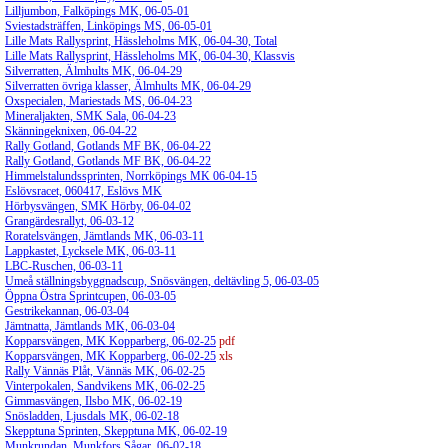
Lilljumbon, Falköpings MK, 06-05-01
Sviestadsträffen, Linköpings MS, 06-05-01
Lille Mats Rallysprint, Hässleholms MK, 06-04-30, Total
Lille Mats Rallysprint, Hässleholms MK, 06-04-30, Klassvis
Silverratten, Älmhults MK, 06-04-29
Silverratten övriga klasser, Älmhults MK, 06-04-29
Oxspecialen, Mariestads MS, 06-04-23
Mineraljakten, SMK Sala, 06-04-23
Skänningeknixen, 06-04-22
Rally Gotland, Gotlands MF BK, 06-04-22
Rally Gotland, Gotlands MF BK, 06-04-22
Himmelstalundssprinten, Norrköpings MK 06-04-15
Eslövsracet, 060417, Eslövs MK
Hörbysvängen, SMK Hörby, 06-04-02
Grangärdesrallyt, 06-03-12
Roratelsvängen, Jämtlands MK, 06-03-11
Lappkastet, Lycksele MK, 06-03-11
LBC-Ruschen, 06-03-11
Umeå ställningsbyggnadscup, Snösvängen, deltävling 5, 06-03-05
Öppna Östra Sprintcupen, 06-03-05
Gestrikekannan, 06-03-04
Jämtnatta, Jämtlands MK, 06-03-04
Kopparsvängen, MK Kopparberg, 06-02-25
pdf
Kopparsvängen, MK Kopparberg, 06-02-25
xls
Rally Vännäs Plåt, Vännäs MK, 06-02-25
Vinterpokalen, Sandvikens MK, 06-02-25
Gimmasvängen, Ilsbo MK, 06-02-19
Snösladden, Ljusdals MK, 06-02-18
Skepptuna Sprinten, Skepptuna MK, 06-02-19
Munkrundan, Munkfors Sågar, 06-02-18