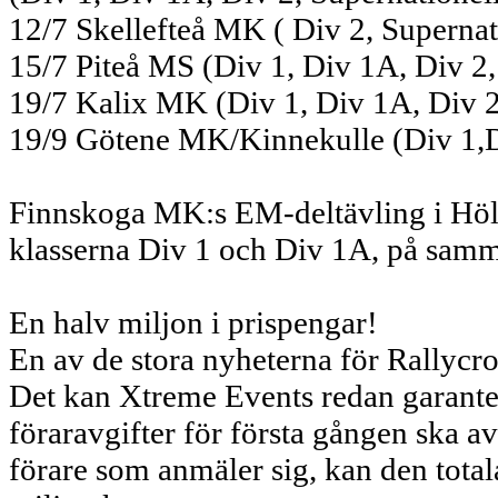
12/7 Skellefteå MK ( Div 2, Supernat
15/7 Piteå MS (Div 1, Div 1A, Div 2,
19/7 Kalix MK (Div 1, Div 1A, Div 2
19/9 Götene MK/Kinnekulle (Div 1,Di
Finnskoga MK:s EM-deltävling i Höl
klasserna Div 1 och Div 1A, på samma
En halv miljon i prispengar!
En av de stora nyheterna för Rallycros
Det kan Xtreme Events redan garanter
föraravgifter för första gången ska av
förare som anmäler sig, kan den tota