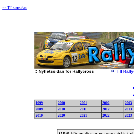
<< Till startsidan
::
Nyhetssidan för Rallycross
Till Ral
1999
2000
2001
2002
2003
2009
2010
2011
2012
2013
2019
2020
2021
2022
2023
OBS!
Här publiceras era pressutskick elle