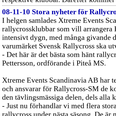
08-11-10 Stora nyheter för Rallyc
I helgen samlades Xtreme Events Sca
rallycrossklubbar som vill arrangera
intensivt dygn, med många givande di
varumärket Svensk Rallycross ska ut
- Det här är det bästa som hänt rally
Pettersson, ordförande i Piteå MS.
Xtreme Events Scandinavia AB har te
och ansvarar för Rallycross-SM de k
den tävlingsmässiga delen, dels alla 
- Just nu förhandlar vi med flera st
rallycross under nästa säsong. De är