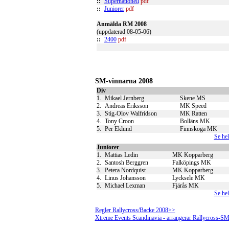
::
Supernationell
pdf
::
Juniorer
pdf
Anmälda RM 2008
(uppdaterad 08-05-06)
::
2400
pdf
SM-vinnarna 2008
Div
1.
Mikael Jernberg
Skene MS
2.
Andreas Eriksson
MK Speed
3.
Stig-Olov Walfridson
MK Ratten
4.
Tony Croon
Bolläns MK
5.
Per Eklund
Finnskoga MK
Se hel
Juniorer
1.
Mattias Ledin
MK Kopparberg
2.
Santosh Berggren
Falköpings MK
3.
Petera Nordquist
MK Kopparberg
4.
Linus Johansson
Lycksele MK
5.
Michael Lexman
Fjärås MK
Se hel
Regler Rallycross/Backe 2008>>
Xtreme Events Scandinavia - arrangerar Rallycross-S