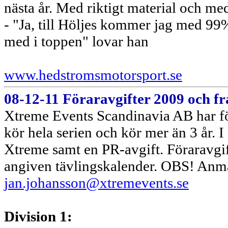
nästa år. Med riktigt material och me
- "Ja, till Höljes kommer jag med 99%
med i toppen" lovar han
www.hedstromsmotorsport.se
08-12-11 Föraravgifter 2009 och f
Xtreme Events Scandinavia AB har för
kör hela serien och kör mer än 3 år. I 
Xtreme samt en PR-avgift. Föraravgift
angiven tävlingskalender. OBS! Anmäl
jan.johansson@xtremevents.se
Division 1: