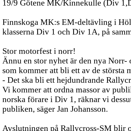
19/9 Götene MK/Kinnekulle (Div 1,Di
Finnskoga MK:s EM-deltävling i Höl
klasserna Div 1 och Div 1A, på samma
Stor motorfest i norr!
Ännu en stor nyhet är den nya Norr- o
som kommer att bli ett av de störst
- Det ska bli ett hejdundrande Rallyc
Vi kommer att ordna massor av publi
norska förare i Div 1, räknar vi dess
publiken, säger Jan Johansson.
Avslutningen på Rallycross-SM blir o