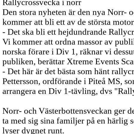
Rallycrossvecka i norr
Den stora nyheten är den nya Norr- o
kommer att bli ett av de största mot
- Det ska bli ett hejdundrande Rallyc
Vi kommer att ordna massor av publi
norska förare i Div 1, räknar vi dess
publiken, berättar Xtreme Events Sc
- Det här är det bästa som hänt rally
Pettersson, ordförande i Piteå MS, so
arrangera en Div 1-tävling, dvs "Ral
Norr- och Västerbottensveckan ger de
ta med sig sina familjer på en härlig 
lyser dygnet runt.