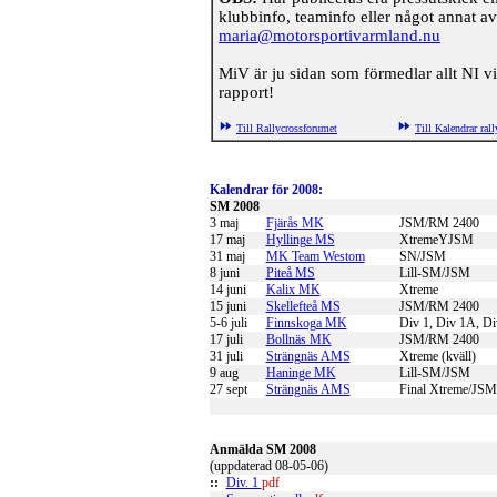
klubbinfo, teaminfo eller något annat av 
maria@motorsportivarmland.nu
MiV är ju sidan som förmedlar allt NI vi
rapport!
Till Rallycrossforumet
Till Kalendrar ral
Kalendrar för 2008:
SM 2008
3 maj
Fjärås MK
JSM/RM 2400
17 maj
Hyllinge MS
XtremeYJSM
31 maj
MK Team Westom
SN/JSM
8 juni
Piteå MS
Lill-SM/JSM
14 juni
Kalix MK
Xtreme
15 juni
Skellefteå MS
JSM/RM 2400
5-6 juli
Finnskoga MK
Div 1, Div 1A, Di
17 juli
Bollnäs MK
JSM/RM 2400
31 juli
Strängnäs AMS
Xtreme (kväll)
9 aug
Haninge MK
Lill-SM/JSM
27 sept
Strängnäs AMS
Final Xtreme/JSM
Anmälda SM 2008
(uppdaterad 08-05-06)
::
Div. 1
pdf