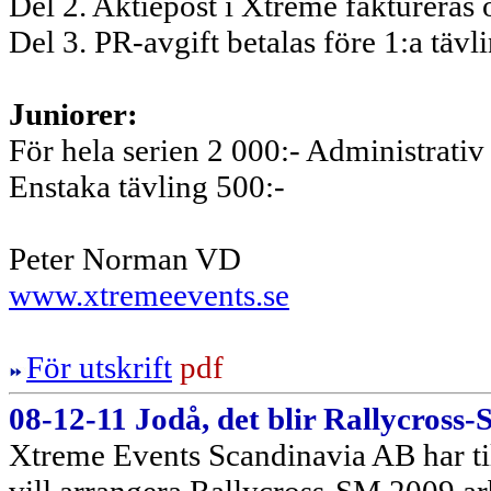
Del 2. Aktiepost i Xtreme faktureras 
Del 3. PR-avgift betalas före 1:a täv
Juniorer:
För hela serien 2 000:- Administrativ 
Enstaka tävling 500:-
Peter Norman VD
www.xtremeevents.se
För utskrift
pdf
08-12-11 Jodå, det blir Rallycross
Xtreme Events Scandinavia AB har t