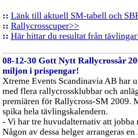
::
Länk till aktuell SM-tabell och SB
::
Rallycrosscuper>>
::
Här hittar du resultat från tävlinga
08-12-30 Gott Nytt Rallycrossår 2
miljon i prispengar!
Xtreme Events Scandinavia AB har und
med flera rallycrossklubbar och anläg
premiären för Rallycross-SM 2009. Mål
spika hela tävlingskalendern.
- Vi har tre huvudalternativ att jobb
Någon av dessa helger arrangeras en