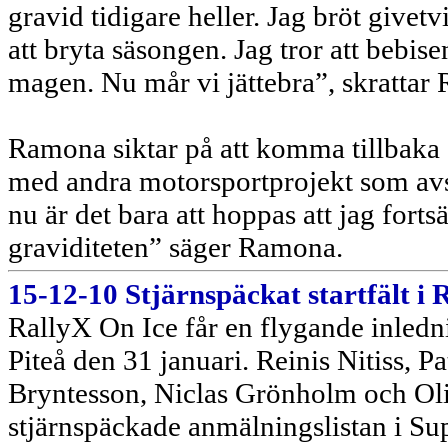
gravid tidigare heller. Jag bröt givet
att bryta säsongen. Jag tror att bebise
magen. Nu mår vi jättebra”, skratta
Ramona siktar på att komma tillbaka
med andra motorsportprojekt som avs
nu är det bara att hoppas att jag fort
graviditeten” säger Ramona.
15-12-10 Stjärnspäckat startfält i 
RallyX On Ice får en flygande inlednin
Piteå den 31 januari. Reinis Nitiss, 
Bryntesson, Niclas Grönholm och Oliv
stjärnspäckade anmälningslistan i Sup