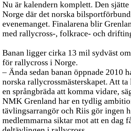
Nu är kalendern komplett. Den sjätte 
Norge där det norska bilsportförbund
evenemanget. Finalarena blir Grenla
med rallycross-, folkrace- och drift
Banan ligger cirka 13 mil sydväst o
för rallycross i Norge.
– Ända sedan banan öppnade 2010 har 
norska rallycrossmästerskapet. Att ta
en språngbräda att komma vidare, säg
NMK Grenland har en tydlig ambition
tävlingsarrangör och Riis gör ingen 
medlemmarna siktar mot att en dag f
deltävlingen i rallycross.