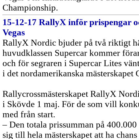
Championship.
15-12-17 RallyX inför prispengar oc
Vegas
RallyX Nordic bjuder på två riktigt h
huvudklassen Supercar kommer förarn
och för segraren i Supercar Lites vänt
i det nordamerikanska mästerskapet 
Rallycrossmästerskapet RallyX Nordic
i Skövde 1 maj. För de som vill konku
med från start.
– Den totala prissumman på 400.000
sig till hela mästerskapet att ha chan