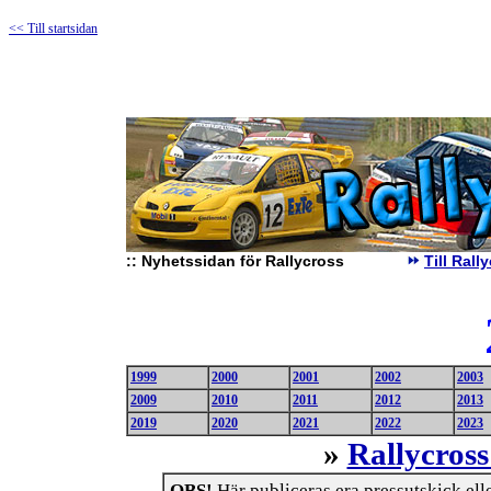
<< Till startsidan
::
Nyhetssidan för Rallycross
Till Ral
1999
2000
2001
2002
2003
2009
2010
2011
2012
2013
2019
2020
2021
2022
2023
»
Rallycross
OBS!
Här publiceras era pressutskick eller 