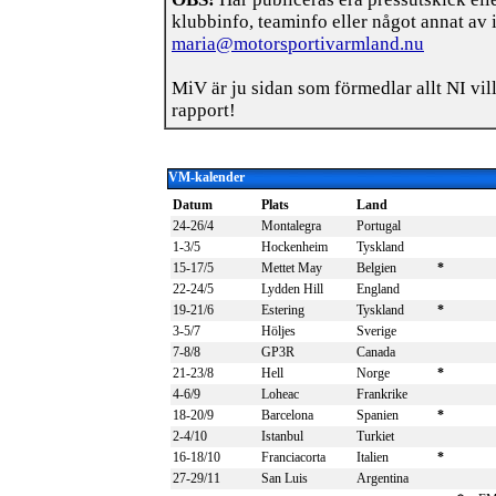
klubbinfo, teaminfo eller något annat av i
maria@motorsportivarmland.nu
MiV är ju sidan som förmedlar allt NI vil
rapport!
VM-kalender
Datum
Plats
Land
24-26/4
Montalegra
Portugal
1-3/5
Hockenheim
Tyskland
15-17/5
Mettet May
Belgien
*
22-24/5
Lydden Hill
England
19-21/6
Estering
Tyskland
*
3-5/7
Höljes
Sverige
7-8/8
GP3R
Canada
21-23/8
Hell
Norge
*
4-6/9
Loheac
Frankrike
18-20/9
Barcelona
Spanien
*
2-4/10
Istanbul
Turkiet
16-18/10
Franciacorta
Italien
*
27-29/11
San Luis
Argentina