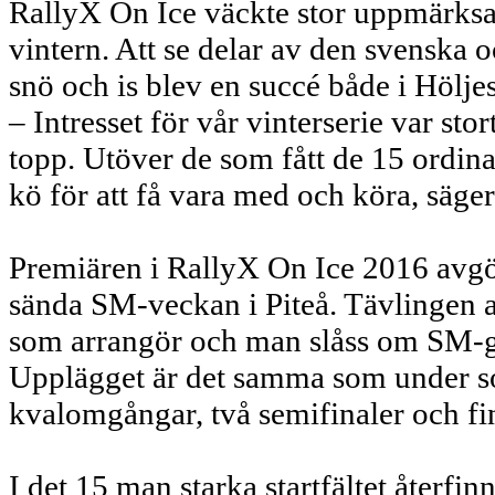
RallyX On Ice väckte stor uppmärksa
vintern. Att se delar av den svenska o
snö och is blev en succé både i Höljes
– Intresset för vår vinterserie var stor
topp. Utöver de som fått de 15 ordinar
kö för att få vara med och köra, säg
Premiären i RallyX On Ice 2016 avgö
sända SM-veckan i Piteå. Tävlingen 
som arrangör och man slåss om SM-guld
Upplägget är det samma som under so
kvalomgångar, två semifinaler och fi
I det 15 man starka startfältet återfi