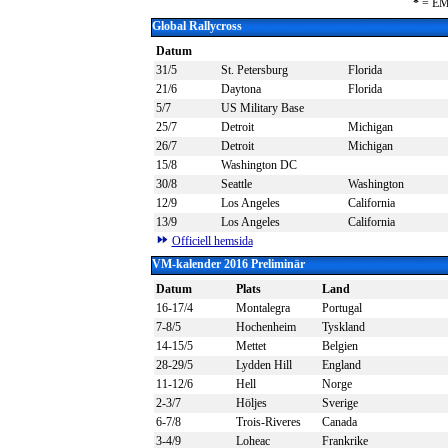
*
= E
Global Rallycross
Datum
31/5
St. Petersburg
Florida
21/6
Daytona
Florida
5/7
US Military Base
25/7
Detroit
Michigan
26/7
Detroit
Michigan
15/8
Washington DC
30/8
Seattle
Washington
12/9
Los Angeles
California
13/9
Los Angeles
California
Officiell hemsida
VM-kalender 2016
Preliminär
Datum
Plats
Land
16-17/4
Montalegra
Portugal
7-8/5
Hochenheim
Tyskland
14-15/5
Mettet
Belgien
28-29/5
Lydden Hill
England
11-12/6
Hell
Norge
2-3/7
Höljes
Sverige
6-7/8
Trois-Riveres
Canada
3-4/9
Loheac
Frankrike