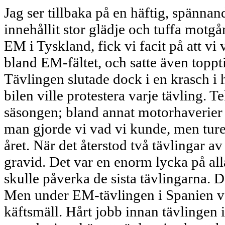
Jag ser tillbaka på en häftig, spänna
innehållit stor glädje och tuffa motg
EM i Tyskland, fick vi facit på att vi
bland EM-fältet, och satte även topp
Tävlingen slutade dock i en krasch i 
bilen ville protestera varje tävling. 
säsongen; bland annat motorhaverier o
man gjorde vi vad vi kunde, men turen
året. När det återstod två tävlingar a
gravid. Det var en enorm lycka på all
skulle påverka de sista tävlingarna. De
Men under EM-tävlingen i Spanien va
käftsmäll. Hårt jobb innan tävlingen