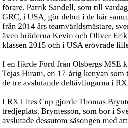
förare. Patrik Sandell, som till vard
GRC, i USA, gör debut i de här samma
från 2014 års teamvärldsmästare, s
även bröderna Kevin och Oliver Eriks
klassen 2015 och i USA erövrade lille
I en fjärde Ford från Olsbergs MSE k
Tejas Hirani, en 17-årig kenyan som 
de tre avslutande deltävlingarna i RX
I RX Lites Cup gjorde Thomas Bryntes
tredjeplats. Bryntesson, som bor i Sv
avslutade dessutom säsongen med att