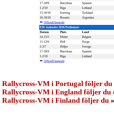
17-18/9
Barcelona
Spanien
1-2/10
Riga
Lettland
15-16/10
Estering
Tyskland
16-18/10
Rosario
Argentina
Officiell hemsida
EM
-kalender 2016
Preliminär
Datum
Plats
Land
14-15/5
Mettet
Belgien
11-12/6
Hell
Norge
2-3/7
Höljes
Sverige
17-18/9
Barcelona
Spanien
1-2/10
Riga
Lettland
Officiell hemsida
Rallycross-VM i Portugal följer du
Rallycross-VM i England följer du
Rallycross-VM i Finland följer du