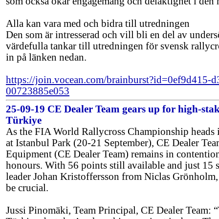
som också ökar engagemang och delaktighet i den h
Alla kan vara med och bidra till utredningen
Den som är intresserad och vill bli en del av unde
värdefulla tankar till utredningen för svensk rallyc
in på länken nedan.
https://join.vocean.com/brainburst?id=0ef9d415-
00723885e053
25-09-19 CE Dealer Team gears up for high-stak
Türkiye
As the FIA World Rallycross Championship heads in
at Istanbul Park (20-21 September), CE Dealer Te
Equipment (CE Dealer Team) remains in contention
honours. With 56 points still available and just 15
leader Johan Kristoffersson from Niclas Grönholm, 
be crucial.
Jussi Pinomäki, Team Principal, CE Dealer Team: “T