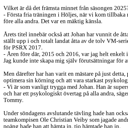
Vilket är då det främsta minnet från säsongen 2025
- Första fria träningen i Höljes, när vi kom tillbaka
före alla andra. Det var en mäktig känsla.
Årets titel innebär också att Johan har vunnit de åt
ställt upp i och totalt landat åtta av de tolv VM-ser
för PSRX 2017.
- Åren före där, 2015 och 2016, var jag helt enkelt 
Jag kunde inte skapa mig själv förutsättningar för a
Men därefter har han varit en mästare på just detta, p
optimera sin körning och att vara starkast psykolog
- Vi är som vanligt trygga med Johan. Han är supers
och har ett psykologiskt övertag på alla andra, s
Tommy.
Under söndagens avslutande tävling hade han också
teamkompisen Ole Christian Veiby som jagade andra
poäng hade han att hämta in, tio hämtade han in.