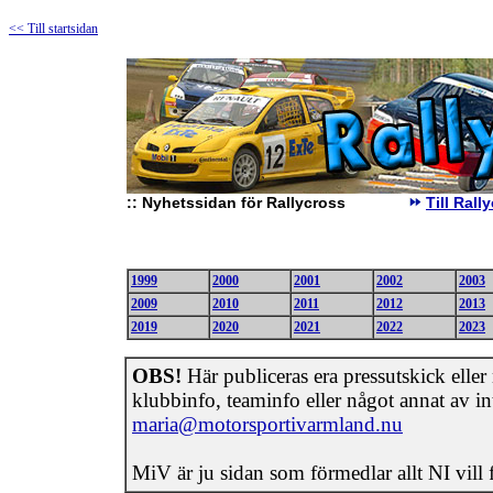
<< Till startsidan
::
Nyhetssidan för Rallycross
Till Ral
1999
2000
2001
2002
2003
2009
2010
2011
2012
2013
2019
2020
2021
2022
2023
OBS!
Här publiceras era pressutskick eller n
klubbinfo, teaminfo eller något annat av int
maria@motorsportivarmland.nu
MiV är ju sidan som förmedlar allt NI vill 