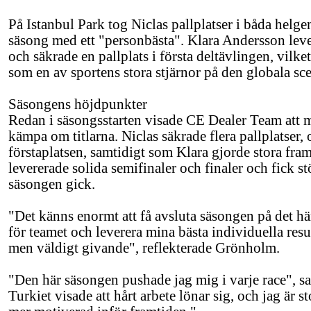
På Istanbul Park tog Niclas pallplatser i båda helge
säsong med ett "personbästa". Klara Andersson leve
och säkrade en pallplats i första deltävlingen, vilke
som en av sportens stora stjärnor på den globala sc
Säsongens höjdpunkter
Redan i säsongsstarten visade CE Dealer Team att 
kämpa om titlarna. Niclas säkrade flera pallplatser,
förstaplatsen, samtidigt som Klara gjorde stora fram
levererade solida semifinaler och finaler och fick st
säsongen gick.
"Det känns enormt att få avsluta säsongen på det här
för teamet och leverera mina bästa individuella result
men väldigt givande", reflekterade Grönholm.
"Den här säsongen pushade jag mig i varje race", s
Turkiet visade att hårt arbete lönar sig, och jag är s