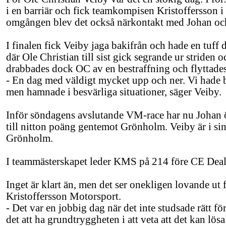
i en barriär och fick teamkompisen Kristoffersson i s
omgången blev det också närkontakt med Johan och 
I finalen fick Veiby jaga bakifrån och hade en tuff
där Ole Christian till sist gick segrande ur striden oc
drabbades dock OC av en bestraffning och flyttades n
- En dag med väldigt mycket upp och ner. Vi hade b
men hamnade i besvärliga situationer, säger Veiby.
Inför söndagens avslutande VM-race har nu Johan ö
till nitton poäng gentemot Grönholm. Veiby är i sin
Grönholm.
I teammästerskapet leder KMS på 214 före CE Deal
Inget är klart än, men det ser onekligen lovande ut f
Kristoffersson Motorsport.
- Det var en jobbig dag när det inte studsade rätt fö
det att ha grundtryggheten i att veta att det kan lös