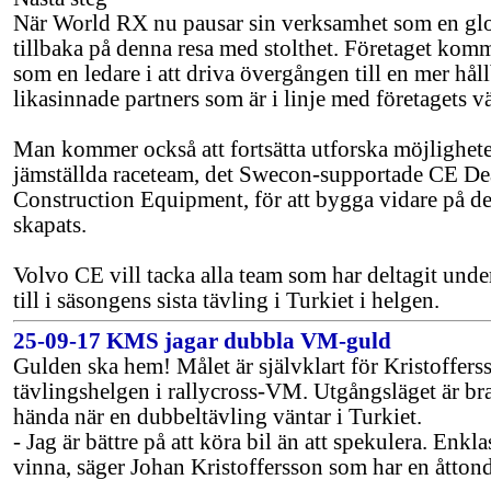
När World RX nu pausar sin verksamhet som en glo
tillbaka på denna resa med stolthet. Företaget kommer
som en ledare i att driva övergången till en mer hål
likasinnade partners som är i linje med företagets v
Man kommer också att fortsätta utforska möjlighet
jämställda raceteam, det Swecon-supportade CE D
Construction Equipment, för att bygga vidare på d
skapats.
Volvo CE vill tacka alla team som har deltagit und
till i säsongens sista tävling i Turkiet i helgen.
25-09-17 KMS jagar dubbla VM-guld
Gulden ska hem! Målet är självklart för Kristoffers
tävlingshelgen i rallycross-VM. Utgångsläget är br
hända när en dubbeltävling väntar i Turkiet.
- Jag är bättre på att köra bil än att spekulera. Enkla
vinna, säger Johan Kristoffersson som har en åtton