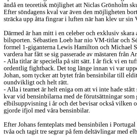
ändå en teoretisk möjlighet att Niclas Grönholm s
Efter söndagens kval var även den möjligheten bor
sträcka upp åtta fingrar i luften när han klev ur s
Därmed är han mitt i en celeber och exklusiv skar
bilsporten. Sébastien Loeb har nio VM-titlar och S
formel 1-giganterna Lewis Hamilton och Michael 
vardera har fått se sig passerade av mästaren från Ar
- Alla titlar är speciella på sitt sätt. I år fick vi en t
ordentlig fightback. Det tog länge innan vi var upp
Johan, som tycker att bytet från bensinbilar till eld
oundvikligt och helt rätt.
- Alla i teamet är helt eniga om att vi inte hade ståt
kvar vid bensinbilarna med de förutsättningar som g
elbilsuppvisning i år och det bevisar också vilken o
gjorde ifjol med våra bensinbilar.
Efter Johans femteplats med bensinbilen i Portugal 
tvåa och tagit tre segrar på fem deltävlingar med elb