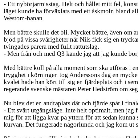
- Ett nybörjarmisstag. Helt och hållet mitt fel, kon
läget kunde ha förväxlats med ett åskmoln bland a
Westom-banan.
Men bättre skulle det bli. Mycket bättre, även om
bjöd på vissa svårigheter när Nils fick sig en trycka
tvingades parera med fullt rattutslag.
- Men från och med Q3 kände jag att jag kunde börja
Med bättre koll på alla moment som ska utföras i e
trygghet i körningen tog Anderssons dag en mycket
kvalet hade han kört till sig en fjärdeplats och i s
regerande svenske mästaren Peter Hedström om seg
Nu blev det en andraplats där och fjärde spår i final
- Ett svårt utgångsläge. Inte helt optimalt, men jag 
mig för att ligga kvar på yttern för att sedan kunn
kurvan. Det fungerade någorlunda och jag kom ut 