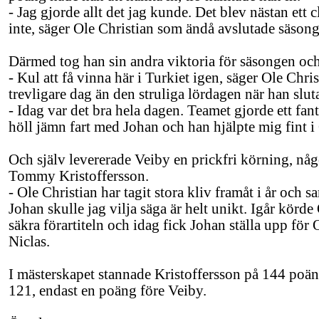
- Jag gjorde allt det jag kunde. Det blev nästan ett 
inte, säger Ole Christian som ändå avslutade säson
Därmed tog han sin andra viktoria för säsongen och d
- Kul att få vinna här i Turkiet igen, säger Ole Chri
trevligare dag än den struliga lördagen när han slut
- Idag var det bra hela dagen. Teamet gjorde ett fan
höll jämn fart med Johan och han hjälpte mig fint i
Och själv levererade Veiby en prickfri körning, n
Tommy Kristoffersson.
- Ole Christian har tagit stora kliv framåt i år och
Johan skulle jag vilja säga är helt unikt. Igår körde
säkra förartiteln och idag fick Johan ställa upp för 
Niclas.
I mästerskapet stannade Kristoffersson på 144 po
121, endast en poäng före Veiby.