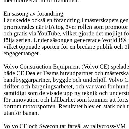
mer motiverad inför framtiden."
En säsong av förändring
I år skedde också en förändring i mästerskapets ge
prioriterades när FIA tog över rollen som promotor 
och gratis via YouTube, vilket gjorde det möjligt fö
följa serien. Under säsongen genererade World RX m
vilket öppnade sporten för en bredare publik och ö
engagemanget.
Volvo Construction Equipment (Volvo CE) spelade 
både CE Dealer Teams huvudpartner och mästerskape
bandbyggarpartner, byggde och underhöll Volvo CE
driften och bärgningsarbetet, och var värd för hund
samtidigt som de visade upp ny teknik och underst
för innovation och hållbarhet som kommer att fortsä
bortom motorsporten. Resultatet blev en stark och 
utanför banan.
Volvo CE och Swecon tar farväl av rallycross-VM