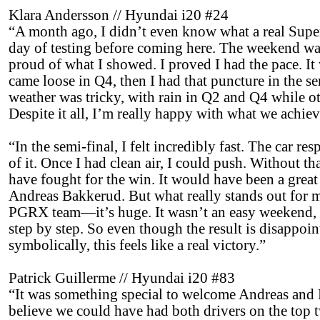
Klara Andersson // Hyundai i20 #24
“A month ago, I didn’t even know what a real Superc
day of testing before coming here. The weekend was
proud of what I showed. I proved I had the pace. I
came loose in Q4, then I had that puncture in the sem
weather was tricky, with rain in Q2 and Q4 while ot
Despite it all, I’m really happy with what we achiev
“In the semi-final, I felt incredibly fast. The car r
of it. Once I had clean air, I could push. Without th
have fought for the win. It would have been a great b
Andreas Bakkerud. But what really stands out for me
PGRX team—it’s huge. It wasn’t an easy weekend, b
step by step. So even though the result is disappoin
symbolically, this feels like a real victory.”
Patrick Guillerme // Hyundai i20 #83
“It was something special to welcome Andreas and K
believe we could have had both drivers on the top t