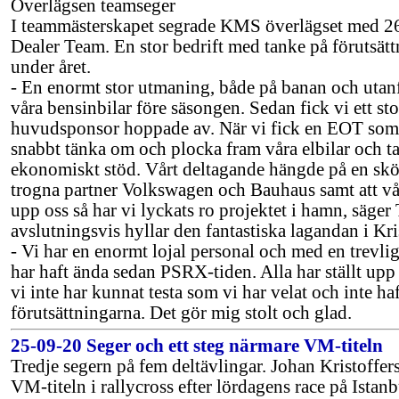
Överlägsen teamseger
I teammästerskapet segrade KMS överlägset med 26
Dealer Team. En stor bedrift med tanke på förutsä
under året.
- En enormt stor utmaning, både på banan och utanfö
våra bensinbilar före säsongen. Sedan fick vi ett sto
huvudsponsor hoppade av. När vi fick en EOT som i
snabbt tänka om och plocka fram våra elbilar och 
ekonomiskt stöd. Vårt deltagande hängde på en skö
trogna partner Volkswagen och Bauhaus samt att vå
upp oss så har vi lyckats ro projektet i hamn, säg
avslutningsvis hyllar den fantastiska lagandan i Kr
- Vi har en enormt lojal personal och med en trevli
har haft ända sedan PSRX-tiden. Alla har ställt upp på
vi inte har kunnat testa som vi har velat och inte h
förutsättningarna. Det gör mig stolt och glad.
25-09-20 Seger och ett steg närmare VM-titeln
Tredje segern på fem deltävlingar. Johan Kristoffer
VM-titeln i rallycross efter lördagens race på Istanb