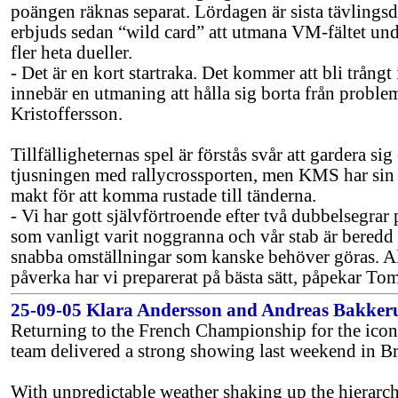
poängen räknas separat. Lördagen är sista tävling
erbjuds sedan “wild card” att utmana VM-fältet un
fler heta dueller.
- Det är en kort startraka. Det kommer att bli trångt 
innebär en utmaning att hålla sig borta från pro
Kristoffersson.
Tillfälligheternas spel är förstås svår att gardera sig
tjusningen med rallycrossporten, men KMS har sin va
makt för att komma rustade till tänderna.
- Vi har gott självförtroende efter två dubbelsegrar
som vanligt varit noggranna och vår stab är beredd 
snabba omställningar som kanske behöver göras. All
påverka har vi preparerat på bästa sätt, påpekar To
25-09-05 Klara Andersson and Andreas Bakke
Returning to the French Championship for the ico
team delivered a strong showing last weekend in Br
With unpredictable weather shaking up the hierarch