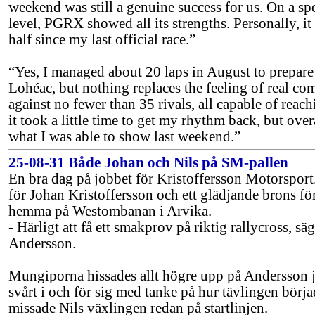
weekend was still a genuine success for us. On a sp
level, PGRX showed all its strengths. Personally, it
half since my last official race.”
“Yes, I managed about 20 laps in August to prepare 
Lohéac, but nothing replaces the feeling of real co
against no fewer than 35 rivals, all capable of reach
it took a little time to get my rhythm back, but over
what I was able to show last weekend.”
25-08-31 Både Johan och Nils på SM-pallen
En bra dag på jobbet för Kristoffersson Motorsport
för Johan Kristoffersson och ett glädjande brons f
hemma på Westombanan i Arvika.
- Härligt att få ett smakprov på riktig rallycross, s
Andersson.
Mungiporna hissades allt högre upp på Andersson ju
svårt i och för sig med tanke på hur tävlingen börj
missade Nils växlingen redan på startlinjen.