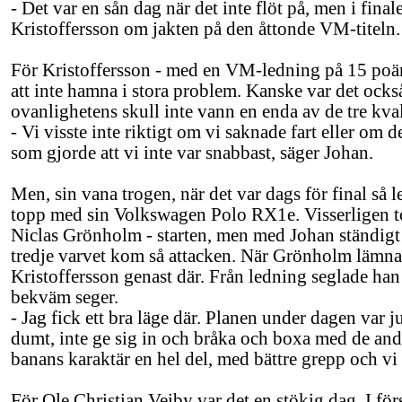
- Det var en sån dag när det inte flöt på, men i final
Kristoffersson om jakten på den åttonde VM-titeln.
För Kristoffersson - med en VM-ledning på 15 poäng 
att inte hamna i stora problem. Kanske var det ocks
ovanlighetens skull inte vann en enda av de tre kv
- Vi visste inte riktigt om vi saknade fart eller om 
som gjorde att vi inte var snabbast, säger Johan.
Men, sin vana trogen, när det var dags för final så 
topp med sin Volkswagen Polo RX1e. Visserligen t
Niclas Grönholm - starten, men med Johan ständigt 
tredje varvet kom så attacken. När Grönholm lämnad
Kristoffersson genast där. Från ledning seglade han 
bekväm seger.
- Jag fick ett bra läge där. Planen under dagen var j
dumt, inte ge sig in och bråka och boxa med de andr
banans karaktär en hel del, med bättre grepp och vi 
För Ole Christian Veiby var det en stökig dag. I f