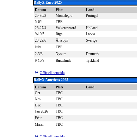
RallyX Euro
2025
Datum
Plats
Land
29-30/3
Montalegre
Portugal
5-6/4
TBE
26-27/4
Valkenswaard
Holland
9-10/5
Riga
Latvia
28-29/6
Älvsbyn
Sverige
July
TBE
2-3/8
Nysum
Danmark
9-10/8
Buxtehude
Tyskland
Officiell hemsida
RallyX Americas
2025
Datum
Plats
Land
Oct
TBC
Nov
TBC
Dec
TBC
Jan 2026
TBC
Febr
TBC
March
TBC
Officiell hemsida