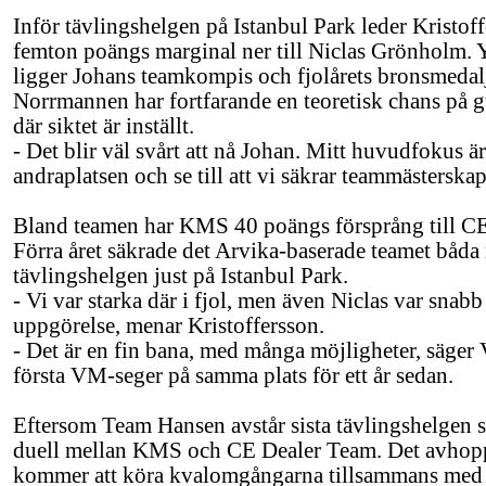
Inför tävlingshelgen på Istanbul Park leder Kristo
femton poängs marginal ner till Niclas Grönholm. 
ligger Johans teamkompis och fjolårets bronsmedalj
Norrmannen har fortfarande en teoretisk chans på gu
där siktet är inställt.
- Det blir väl svårt att nå Johan. Mitt huvudfokus ä
andraplatsen och se till att vi säkrar teammästerskap
Bland teamen har KMS 40 poängs försprång till C
Förra året säkrade det Arvika-baserade teamet båda
tävlingshelgen just på Istanbul Park.
- Vi var starka där i fjol, men även Niclas var snabb 
uppgörelse, menar Kristoffersson.
- Det är en fin bana, med många möjligheter, säger 
första VM-seger på samma plats för ett år sedan.
Eftersom Team Hansen avstår sista tävlingshelgen s
duell mellan KMS och CE Dealer Team. Det avhopp
kommer att köra kvalomgångarna tillsammans med E