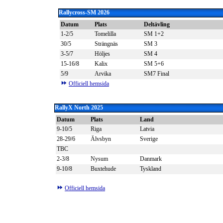
Rallycross-SM 2026
Datum
Plats
Deltävling
1-2/5
Tomelilla
SM 1+2
30/5
Strängnäs
SM 3
3-5/7
Höljes
SM 4
15-16/8
Kalix
SM 5+6
5/9
Arvika
SM7 Final
Officiell hemsida
RallyX North
2025
Datum
Plats
Land
9-10/5
Riga
Latvia
28-29/6
Älvsbyn
Sverige
TBC
2-3/8
Nysum
Danmark
9-10/8
Buxtehude
Tyskland
Officiell hemsida