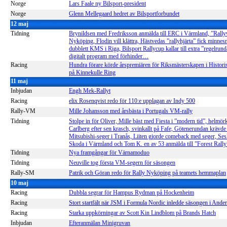
Norge
Lars Faale ny Bilsport-president
Norge
Glenn Mellegaard hedret av Bilsportforbundet
12 maj
Tidning
Brynildsen med Fredriksson anmälda till ERC i Värmland, ”Rally
Nyköping, Flodin vill klättra, Hästvedas ”rallyhjärta” fick minnes
dubblett KMS i Riga, Bilsport Rallycup kallar till extra ”regelrun
digitalt program med förhinder…
Racing
Hundra förare körde årspremiären för Riksmästerskapen i Histori
på Kinnekulle Ring
11 maj
Inbjudan
Engh Mek-Rallyt
Racing
elix Rosenqvist redo för 110:e upplagan av Indy 500
Rally-VM
Mille Johansson med årsbästa i Portugals VM-rally
Tidning
Stolpe in för Oliver, Mille bäst med Fiesta i ”modern tid”, helmör
Carlberg efter sen krasch, svinkallt på Fafe, Götenerundan krävde s
Mitsubishi-seger i Tranås, Liiten gjorde comeback med seger, Ses
Skoda i Värmland och Tom K. en av 53 anmälda till ”Forest Rally
Tidning
Nya framgångar för Värnamoduo
Tidning
Neuville tog första VM-segern för säsongen
Rally-SM
Patrik och Göran redo för Rally Nyköping på teamets hemmaplan
10 maj
Racing
Dubbla segrar för Hampus Rydman på Hockenheim
Racing
Stort startfält när JSM i Formula Nordic inledde säsongen i Ander
Racing
Starka uppkörningar av Scott Kin Lindblom på Brands Hatch
Inbjudan
Efteranmälan Minigruvan