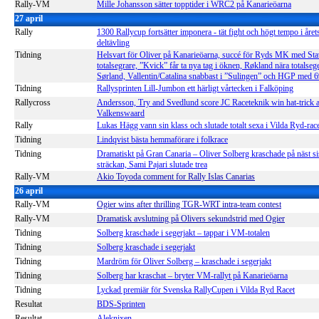
Rally-VM
Mille Johansson sätter topptider i WRC2 på Kanarieöarna
27 april
Rally
1300 Rallycup fortsätter imponera - tät fight och högt tempo i året
deltävling
Tidning
Helsvart för Oliver på Kanarieöarna, succé för Ryds MK med S
totalsegrare, ”Kvick” får ta nya tag i öknen, Røkland nära totalsege
Sørland, Vallentin/Catalina snabbast i ”Sulingen” och HGP med 
Tidning
Rallysprinten Lill-Jumbon ett härligt vårtecken i Falköping
Rallycross
Andersson, Try and Svedlund score JC Raceteknik win hat-trick a
Valkenswaard
Rally
Lukas Hägg vann sin klass och slutade totalt sexa i Vilda Ryd-rac
Tidning
Lindqvist bästa hemmaförare i folkrace
Tidning
Dramatiskt på Gran Canaria – Oliver Solberg kraschade på näst sis
sträckan, Sami Pajari slutade trea
Rally-VM
Akio Toyoda comment for Rally Islas Canarias
26 april
Rally-VM
Ogier wins after thrilling TGR-WRT intra-team contest
Rally-VM
Dramatisk avslutning på Olivers sekundstrid med Ogier
Tidning
Solberg kraschade i segerjakt – tappar i VM-totalen
Tidning
Solberg kraschade i segerjakt
Tidning
Mardröm för Oliver Solberg – kraschade i segerj
akt
Tidning
Solberg har kraschat – bryter VM-rallyt på Kanarieöarna
Tidning
Lyckad premiär för Svenska RallyCupen i Vilda Ryd Racet
Resultat
BDS-Sprinten
Resultat
Aleknixen