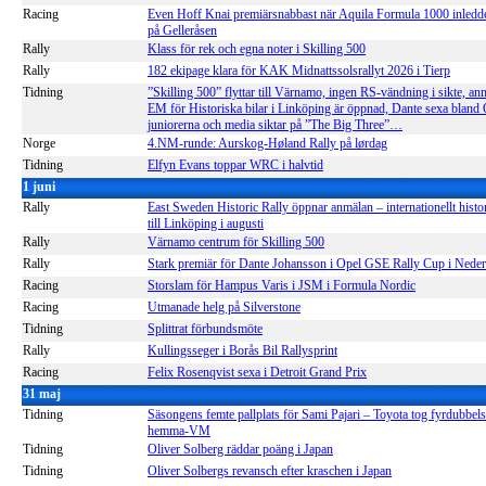
Racing
Even Hoff Knai premiärsnabbast när Aquila Formula 1000 inledd
på Gelleråsen
Rally
Klass för rek och egna noter i Skilling 500
Rally
182 ekipage klara för KAK Midnattssolsrallyt 2026 i Tierp
Tidning
”Skilling 500” flyttar till Värnamo, ingen RS-vändning i sikte, anm
EM för Historiska bilar i Linköping är öppnad, Dante sexa bland 
juniorerna och media siktar på ”The Big Three”…
Norge
4.NM-runde: Aurskog-Høland Rally på lørdag
Tidning
Elfyn Evans toppar WRC i halvtid
1 juni
Rally
East Sweden Historic Rally öppnar anmälan – internationellt hist
till Linköping i augusti
Rally
Värnamo centrum för Skilling 500
Rally
Stark premiär för Dante Johansson i Opel GSE Rally Cup i Neder
Racing
Storslam för Hampus Varis i JSM i Formula Nordic
Racing
Utmanade helg på Silverstone
Tidning
Splittrat förbundsmöte
Rally
Kullingsseger i Borås Bil Rallysprint
Racing
Felix Rosenqvist sexa i Detroit Grand Prix
31 maj
Tidning
Säsongens femte pallplats för Sami Pajari – Toyota tog fyrdubbels
hemma-VM
Tidning
Oliver Solberg räddar poäng i Japan
Tidning
Oliver Solbergs revansch efter kraschen i Japan