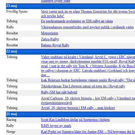
Hallberg flyger fram
23 maj
Frivillig Spons
Stort varmt tack än en gång Thomas Engström för ditt trogna Swi
och trevlig helg!
Tidning
En gastkramande avslutning av EM-rallyt att vänta
Rally
Vikingadansen genomfördes med mycket publik i strålande väder
Resultat
Majsprinten
Resultat
Zabra-Rallyt
Resultat
Bahaus Royal Rally
22 maj
Tidning
Vaher snabbast på kvalet i Värmland, Arvid C. yngst i ERC någ
visar upp ny motor, däckvärmning innebär FIA-straff, Royal Rall
avtal, i natt är det rally för Tom K. i Western Australia, Kyle Busc
tre rallyn i skuggan av ERC, Latvala snabbast i Grekland och inge
dag…
Tidning
Isak Reiersen hedrar bortgångne vännen under Royal rally: ”Det är
Tidning
Tiktokstjärnan Tim Liljegren satsar på topp tio i Royal rally
Tidning
Rally-SM har nått halvtid
Tidning
Arvid Carlsson, 16, skriver historia – kör EM-rally i Värmland m
övningskörningsskylt
Tidning
Arvid, 16, skriver historia i EM-rally – utan körkort
21 maj
Racing
Scott Kin Lindblom tävlar på Snetterton i helgen
Rally
KMS bryter ny mark
Norge
Karl Peder og Sunniva klare for Junior-EM: – Nå begynner det fo