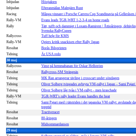
Inbjudan
Höstjakten
Inbjudan
Efteranmälan Malmjärn Runt
Racing
Många vinnare i Porsche Carrera Cup Scandinavia på Gelleråsen 
Rally-VM
Evans leads TGR-WRT 1-2-3-4 on home roads
Rally
Tätt, tufft och dammigt i Loxam-Ramirent / Åttioåringen, deltävlin
Svenska RallyCupen
Rallycross
Tuff helg för KMS
Rally-VM
Ogiers kritik snackisen efter Rally Japan
Resultat
Borås Bilsprinten
Tidning
Är USA redo
30 maj
Rallycross
Vinst på hemmabanan för Oskar Hellström
Resultat
Rallycross-SM Strängnäs
Tidning
MK Ran arrangerar tävling i crosscart under söndagen
Tidning
Oliver Solberg tvingades avbryta VM-rallyt i Japan – Sami Pajari 
Tidning
Oliver Solberg låg tvåa i VM-rallyt – men kraschade
Rally-VM
TGR-WRT’s rally leader Evans handles the heat
Tidning
Sami Pajari med i tätstriden i det japanska VM-rallyt: avslutade 
topptid
Resultat
Tractiveracet
Resultat
80-åringen
Resultat
Midsommardansen
29 maj