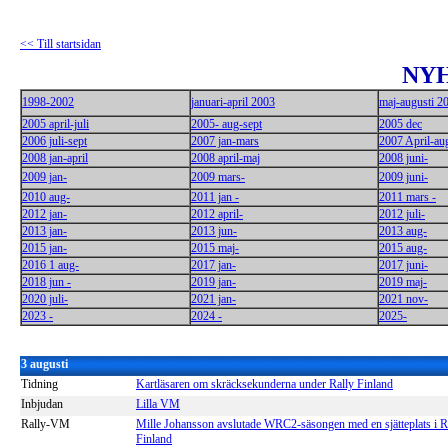
<< Till startsidan
NY
1998-2002
januari-april 2003
maj-augusti 2
2005 april-juli
2005- aug-sept
2005 dec
2006 juli-sept
2007 jan-mars
2007 April-au
2008 jan-april
2008 april-maj
2008 juni-
2009 jan-
2009 mars-
2009 juni-
2010 aug-
2011 jan -
2011 mars -
2012 jan-
2012 april-
2012 juli-
2013 jan-
2013 jun-
2013 aug-
2015 jan-
2015 maj-
2015 aug-
2016 1 aug-
2017 jan-
2017 juni-
2018 jun -
2019 jan-
2019 maj-
2020 juli-
2021 jan-
2021 nov-
2023 -
2024 -
2025-
3 augusti
Tidning
Kartläsaren om skräcksekunderna under Rally Finland
Inbjudan
Lilla VM
Rally-VM
Mille Johansson avslutade WRC2-säsongen med en sjätteplats i R
Finland