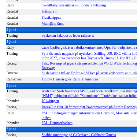
Rally
SwedRally presenterar sin första rallytävling
Resultat
Kåtmyra 1
Resultat
Tjustknäppen
Resultat
Malmjärn Runt
5 juni
Tidning
Syskonen Jakobsson leder rallyserie
4 juni
Rally
Calle Carlberg skriver fabrikskontrakt med Opel för tredje året i r
Tidning
Fyra tävlande nappade på nytänket i Skilling 500, BRC vill ha in
inför 2027, inga teamorder hos Toyota och Timmy H. kör RX i 
Racing
Felix Rosenqvist jagar sista pusselbiten på World Wide Technolo
Raceway
Diverse
Se deltävling två av Drifting-SM live på svenskbilsporttv.se nu på
Rallycross
Timmy Hansen goes Rally X Americas
3 juni
Tidning
Audi eller Saab favoriter i MSR, vad är en ”föråkare”, två skåning
”NM4”, inbjudan till både ”Snapphane”-”Trofén”och tankar inf
Inbjudan
101-åringen
Racing
Race4Fun firar 10 år med nytt 24-timmarsrace på Sturup Racewa
Rally
PM 1: Tävlingsledningen informerar om Grillbufé, Max antal star
trailers
Inbjudan
PM1 Hammarbacken
2 juni
Racing
Snabba tonåringar på Gelleråsen i Gebhardt Ginetta