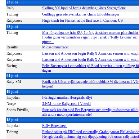
23 juni
Rally
Skilling 500 bjöd på härlig deltävling i årets SverigeSerie
Tidning
Gulflagg grusade svenskarnas chans till dubbelseger
Rallycross
Huge crash for Hansen at the first race in Crandon, US
22 juni
Tidning
Mer förtydligande från RU, 15-årig åskådare omkom på irländskt r
Flodin gillar värmländska vägar, inge Tänak i ”Rally Estonia” oc
njuter…
Resultat
Midssommarracet
Rallycross
Larsson and Andersson begin RallyX Americas season with emph
Rallycross
Larsson and Andersson begin RallyX Americas season with emph
Racing
Felix Rosenqvist i vinnarhålet på Road America – men gulflagg fö
dagen
21 juni
Rally-SM
Patrik och Göran rejält taggade inför dubbla SM-tävlingarna i Vä
helgen!
19 juni
Inbjudan
Förlängd anmälan Herrgårdsrallyt
Norge
3.NM-runde Rallycross i Vikedal
Spons Frivillig
Stort tack för ditt stöd Per Bergqvist och trevlig midsommar till 
alla andra motorsportintresserade!
18 juni
Inbjudan
Rally Bergslagen
Tidning
Finland siktar på ERC med vinterrally, Grahn pausar EM-tävlande
Herrgårdsrallyt närmar sig och djupdykning i 08:ornas rallyhistor