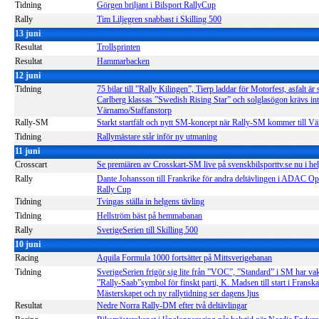
Tidning
Görgen briljant i Bilsport RallyCup
Rally
Tim Liljegren snabbast i Skilling 500
13 juni
Resultat
Trollsprinten
Resultat
Hammarbacken
12 juni
Tidning
75 bilar till ”Rally Kilingen”, Tierp laddar för Motorfest, asfalt är 
Carlberg klassas ”Swedish Rising Star” och solglasögon krävs int
Värnamo/Staffanstorp
Rally-SM
Starkt startfält och nytt SM-koncept när Rally-SM kommer till V
Tidning
Rallymästare står inför ny utmaning
11 juni
Crosscart
Se premiären av Crosskart-SM live på svenskbilsporttv.se nu i he
Rally
Dante Johansson till Frankrike för andra deltävlingen i ADAC O
Rally Cup
Tidning
Tvingas ställa in helgens tävling
Tidning
Hellström bäst på hemmabanan
Rally
SverigeSerien till Skilling 500
10 juni
Racing
Aquila Formula 1000 fortsätter på Mittsverigebanan
Tidning
SverigeSerien frigör sig lite från ”VOC”, ”Standard” i SM har vak
”Rally-Saab”symbol för finskt parti, K. Madsen till start i Franska
Mästerskapet och ny rallytidning ser dagens ljus
Resultat
Nedre Norra Rally-DM efter två deltävlingar