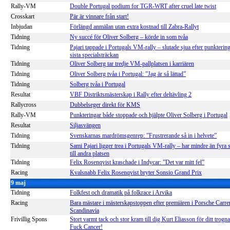
Rally-VM
Double Portugal podium for TGR-WRT after cruel late twist
Crosskart
Pär är vinnare från start!
Inbjudan
Förlängd anmälan utan extra kostnad till Zabra-Rallyt
Tidning
Ny succé för Oliver Solberg – körde in som tvåa
Tidning
Pajari tappade i Portugals VM-rally – slutade sjua efter punktering
sista specialsträckan
Tidning
Oliver Solberg tar tredje VM-pallplatsen i karriären
Tidning
Oliver Solberg tvåa i Portugal: ”Jag är så lättad”
Tidning
Solberg tvåa i Portugal
Resultat
VBF Distriktsmästerskap i Rally efter deltävling 2
Rallycross
Dubbelseger direkt för KMS
Rally-VM
Punkteringar både stoppade och hjälpte Oliver Solberg i Portugal
Resultat
Siljasvängen
Tidning
Svenskarnas mardrömsgenrep: ”Frustrerande så in i helvete”
Tidning
Sami Pajari ligger trea i Portugals VM-rally – har mindre än fyra
till andra platsen
Tidning
Felix Rosenqvist kraschade i Indycar: ”Det var mitt fel”
Racing
Kvalsnabb Felix Rosenqvist bryter Sonsio Grand Prix
9 maj
Tidning
Folkfest och dramatik på folkrace i Arvika
Racing
Bara mästare i mästerskapstoppen efter premiären i Porsche Carr
Scandinavia
Frivillig Spons
Stort varmt tack och stor kram till dig Kurt Eliasson för ditt trogn
Fuck Cancer!