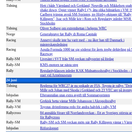
Tidning
Hett i både Värmland och Grekland, Neuville och Mikkelsen snab
shake down, Ogier vinner Rally1 (?), åtta olika bilmärken i VM 1
Carlberg tvingas avstå SM-Sprinten, tre Hörby-ekipage till ”Rally
Killingen”, Isac och Mille kör i Rom och Regularity inleder MSR 
Stockholm
Tidning
Oliver Solberg om extremhettan i helgens WRC
Norge
Generalprøve før Rally di Roma Capitale
Racing
Annervi skulle inte ha varit med – nu åker han till Danmark i
mästerskapsledning
Racing
Aquila Formula 1000 tar sig söderut för årets tredje deltävling på
Raceway
Rally-SM
Livesänt i SVT från SM-veckan rallysprint på lördag
Rally-SM
KMS-motorn tar nästa steg
Rally
Regularityklassen inleder KAK Midnattssolsrallyt i Stockholm – h
start vid Armémuseum
24 juni
Tidning
Reglerna för WRC27 är nu spikade av FIA, Toyota är rallys ”D
Mille och Johan med Skoda i Grekland och 23 VEC:are på äventyr
Inbjudan
Efteranmälan utan extra avgift till Sommarsprinten
Rally-VM
Grekisk hetta väntar Mille Johansson i Akropolisrallyt
Rally-VM
Toyotas drömfemma redo för andra halvlek i rally-VM
Rallycross
84 anmälda förare till Norrlandsveckan - Ett av Sveriges största 
för Rallycross
Rally-SM
Rally-SM och SM-veckan möts när Rally Killingen väntar i Värm
Inbjudan
Röforsloppet