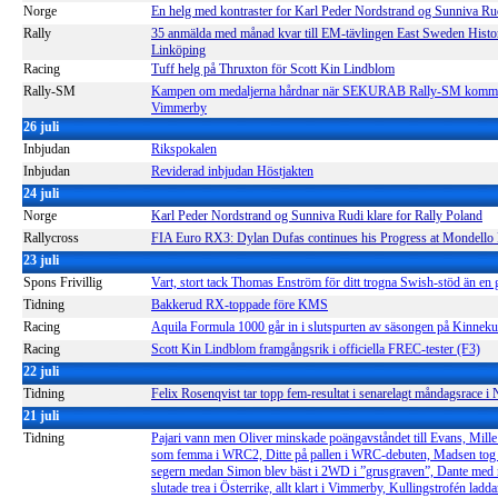
Norge
En helg med kontraster for Karl Peder Nordstrand og Sunniva Ru
Rally
35 anmälda med månad kvar till EM-tävlingen East Sweden Histor
Linköping
Racing
Tuff helg på Thruxton för Scott Kin Lindblom
Rally-SM
Kampen om medaljerna hårdnar när SEKURAB Rally-SM kommer
Vimmerby
26 juli
Inbjudan
Rikspokalen
Inbjudan
Reviderad inbjudan Höstjakten
24 juli
Norge
Karl Peder Nordstrand og Sunniva Rudi klare for Rally Poland
Rallycross
FIA Euro RX3: Dylan Dufas continues his Progress at Mondello
23 juli
Spons Frivillig
Vart, stort tack Thomas Enström för ditt trogna Swish-stöd än en 
Tidning
Bakkerud RX-toppade före KMS
Racing
Aquila Formula 1000 går in i slutspurten av säsongen på Kinneku
Racing
Scott Kin Lindblom framgångsrik i officiella FREC-tester (F3)
22 juli
Tidning
Felix Rosenqvist tar topp fem-resultat i senarelagt måndagsrace i 
21 juli
Tidning
Pajari vann men Oliver minskade poängavståndet till Evans, Mille
som femma i WRC2, Ditte på pallen i WRC-debuten, Madsen tog t
segern medan Simon blev bäst i 2WD i ”grusgraven”, Dante med n
slutade trea i Österrike, allt klart i Vimmerby, Kullingstrofén ladd