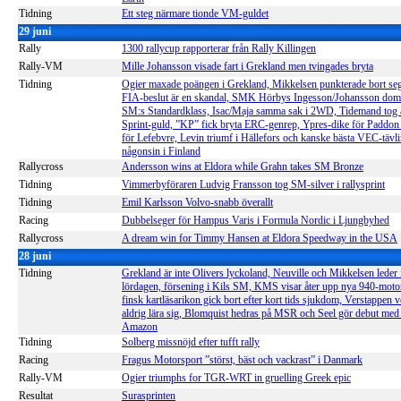
Tidning
Ett steg närmare tionde VM-guldet
29 juni
Rally
1300 rallycup rapporterar från Rally Killingen
Rally-VM
Mille Johansson visade fart i Grekland men tvingades bryta
Tidning
Ogier maxade poängen i Grekland, Mikkelsen punkterade bort seg
FIA-beslut är en skandal, SMK Hörbys Ingesson/Johansson dom
SM:s Standardklass, Isac/Maja samma sak i 2WD, Tidemand tog 
Sprint-guld, ”KP” fick bryta ERC-genrep, Ypres-dike för Paddon 
för Lefebvre, Levin triumf i Hällefors och kanske bästa VEC-tävl
någonsin i Finland
Rallycross
Andersson wins at Eldora while Grahn takes SM Bronze
Tidning
Vimmerbyföraren Ludvig Fransson tog SM-silver i rallysprint
Tidning
Emil Karlsson Volvo-snabb överallt
Racing
Dubbelseger för Hampus Varis i Formula Nordic i Ljungbyhed
Rallycross
A dream win for Timmy Hansen at Eldora Speedway in the USA
28 juni
Tidning
Grekland är inte Olivers lyckoland, Neuville och Mikkelsen leder 
lördagen, försening i Kils SM, KMS visar åter upp nya 940-moto
finsk kartläsarikon gick bort efter kort tids sjukdom, Verstappen v
aldrig lära sig, Blomquist hedras på MSR och Seel gör debut med
Amazon
Tidning
Solberg missnöjd efter tufft rally
Racing
F
ragus Motorsport ”störst, bäst och vackrast” i Danmark
Rally-VM
Ogier triumphs for TGR-WRT in gruelling Greek epic
Resultat
Surasprinten