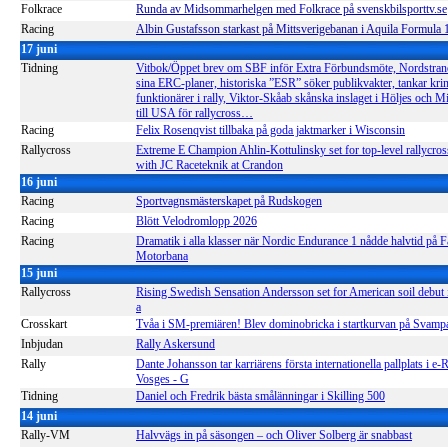
Folkrace
Runda av Midsommarhelgen med Folkrace på svenskbilsporttv.se
Racing
Albin Gustafsson starkast på Mittsverigebanan i Aquila Formula
17 juni
Tidning
Vitbok/Öppet brev om SBF inför Extra Förbundsmöte, Nordstrand 
sina ERC-planer, historiska ”ESR” söker publikvakter, tankar kri
funktionärer i rally, Viktor-Skåab skånska inslaget i Höljes och M
till USA för rallycross…
Racing
Felix Rosenqvist tillbaka på goda jaktmarker i Wisconsin
Rallycross
Extreme E Champion Ahlin-Kottulinsky set for top-level rallycros
with JC Raceteknik at Crandon
16 juni
Racing
Sportvagnsmästerskapet på Rudskogen
Racing
Blött Velodromlopp 2026
Racing
Dramatik i alla klasser när Nordic Endurance 1 nådde halvtid på 
Motorbana
15 juni
Rallycross
Rising Swedish Sensation Andersson set for American soil debut
a
Crosskart
Tvåa i SM-premiären! Blev dominobricka i startkurvan på Svam
Inbjudan
Rally Askersund
Rally
Dante Johansson tar karriärens första internationella pallplats i e-
Vosges - G
Tidning
Daniel och Fredrik bästa smålänningar i Skilling 500
14 juni
Rally-VM
Halvvägs in på säsongen – och Oliver Solberg är snabbast