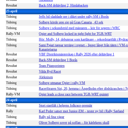
Resultat
Back-SM deltävling 2, Himlabacken
25 april
Tidning
Jeffs bil sladdade ner i diket under rally-SM i Borås
Tidning
Solberg körde upp sig på Gran Canaria , 43 sek
Tidning
Solberg i sekundstrid med mästaren – kör för segern i WRC
Rally-VM
Ogier and Solberg locked in tight fight for TGR-WRT
Tidning
Hör: Molly, 14, debuterar som kartläsare – rekordstartfält i Rydrac
Tidning
Sami Pajari tappar terräng i regnet – ligger långt från täten i VM-ra
Kanarieöarna
Resultat
VBF Distriktsmästerskap i Rally 2026 efter deltävling 1
Resultat
Back-SM deltävling 1 Borås
Resultat
Team Pitansprinten
Resultat
Vilda Ryd Racet
Resultat
Aleknixen
Tidning
Solberg utmanar Ogier i rally-VM
Tidning
Racerföraren Siri, 20, hemma i Ängelholm efter dödskraschen i T
Rally-VM
Ogier leads a close race between TGR-WRT quintet
24 april
Tidning
Stort startfält i helgens folkrace-premiär
Rally
Karl Peder satser mot Junior-EM – tester ny bil i Rally Sørland
Tidning
Rally på fina vägar
Tidning
Oliver Solberg sover på soffan – för kärlekens skull