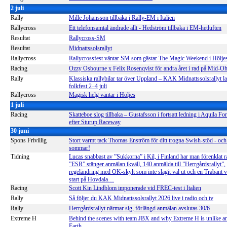
2 juli
Rally
Mille Johansson tillbaka i Rally-EM i Italien
Rallycross
Ett telefonsamtal ändrade allt - Hedström tillbaka i EM-hetluften
Resultat
Rallycross-SM
Resultat
Midnattssolsrallyt
Rallycross
Rallycrossfest väntar SM som gästar The Magic Weekend i Hölje
Racing
Ozzy Osbourne x Felix Rosenqvist för andra året i rad på Mid-O
Rally
Klassiska rallybilar tar över Uppland – KAK Midnattssolsrallyt la
folkfest 2–4 juli
Rallycross
Magisk helg väntar i Höljes
1 juli
Racing
Skatteboe slog tillbaka – Gustafsson i fortsatt ledning i Aquila F
efter Sturup Raceway
30 juni
Spons Frivillig
Stort varmt tack Thomas Enström för ditt trogna Swish-stöd - och 
sommar!
Tidning
Lucas snabbast av ”Sukkorna” i Kil, i Finland har man förenklat ra
”ESR” stänger anmälan ikväll, 140 anmälda till ”Herrgårdsrallyt”,
regeländring med OK-skylt som inte slagit väl ut och en Trabant v
start på Hovdala…
Racing
Scott Kin Lindblom imponerade vid FREC-test i Italien
Rally
Så följer du KAK Midnattssolsrallyt 2026 live i radio och tv
Rally
Herrgårdsrallyt närmar sig, förlängd anmälan avslutas 30/6
Extreme H
Behind the scenes with team JBX and why Extreme H is unlike an
Earth