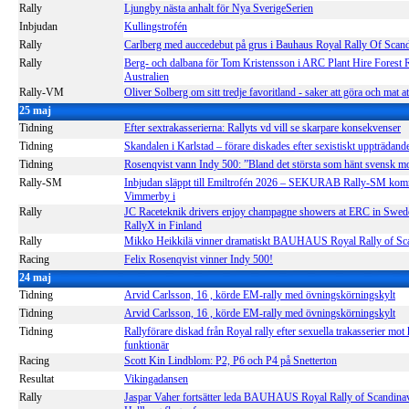
Rally
Ljungby nästa anhalt för Nya SverigeSerien
Inbjudan
Kullingstrofén
Rally
Carlberg med auccedebut på grus i Bauhaus Royal Rally Of Scand
Rally
Berg- och dalbana för Tom Kristensson i ARC Plant Hire Forest R
Australien
Rally-VM
Oliver Solberg om sitt tredje favoritland - saker att göra och mat at
25 maj
Tidning
Efter sextrakasserierna: Rallyts vd vill se skarpare konsekvenser
Tidning
Skandalen i Karlstad – förare diskades efter sexistiskt uppträdand
Tidning
Rosenqvist vann Indy 500: ”Bland det största som hänt svensk m
Rally-SM
Inbjudan släppt till Emiltrofén 2026 – SEKURAB Rally-SM komm
Vimmerby i
Rally
JC Raceteknik drivers enjoy champagne showers at ERC in Swed
RallyX in Finland
Rally
Mikko Heikkilä vinner dramatiskt BAUHAUS Royal Rally of Sc
Racing
Felix Rosenqvist vinner Indy 500!
24 maj
Tidning
Arvid Carlsson, 16 , körde EM-rally med övningskörningskylt
Tidning
Arvid Carlsson, 16 , körde EM-rally med övningskörningskylt
Tidning
Rallyförare diskad från Royal rally efter sexuella trakasserier mot
funktionär
Racing
Scott Kin Lindblom: P2, P6 och P4 på Snetterton
Resultat
Vikingadansen
Rally
Jaspar Vaher fortsätter leda BAUHAUS Royal Rally of Scandina