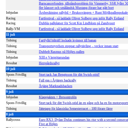
Barncancerfonden, tillståndsproblem för Vimmerby, SSR fyller 5
fler klasser och småländsk Mustang-förare har gått bort
Inbjudan
Årsbesiktning rallybil + Brukssvängen + Runt Möjlkpallenpokale
Racing
Fartfestival - så laddade Oliver Solberg upp inför Rally Estland
Racing
Dubbla pallplatser för Scott Kin Lindblom på Zandvoort
Rally-VM
Fartfestival - så laddade Oliver Solberg upp inför Rally Estland
11 juli
Tidning
Fartfylld bilträff lockade kvinnor till banan
Tidning
Transportstyrelsen stoppar rallytävling – veckor innan start
Tidning
Dubbelt Rasmus på Höljes-pallen
Inbjudan
XIII:e Västgötarundan
Resultat
Herrgårdsrallyt
10 juli
Spons Frivillig
Stort tack Jan Bengtsson för ditt Swish-stöd!
Tidning
Full gas i Årjängs backrally
Resultat
Årjäng Marknadsbacken
9 juli
Inbjudan
Klappjakten + Bresontrofén
Spons Frivillig
Stort tack för ditt Swish-stöd än en gång och ha en fin motorspo
Tidning
Jättetapp för klassiska Semesterracet – 100 förare färre
8 juli
Rallycross
Euro RX3: Dylan Dufas continues his rise with a second consecu
Five at Höljes