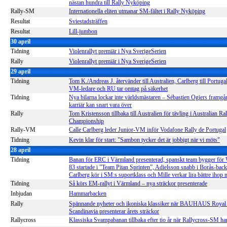
nästan hundra till Rally Nyköping
Rally-SM
Internationella eliten utmanar SM-fältet i Rally Nyköping
Resultat
Sviestadsträffen
Resultat
Lill-jumbon
30 april
Tidning
Violenrallyt premiär i Nya SverigeSerien
Rally
Violenrallyt premiär i Nya SverigeSerien
29 april
Tidning
Tom K./Andreas J. återvänder till Australien, Carlberg till Portuga
VM-ledare och RU tar omtag på säkerhet
Tidning
Nya bilarna lockar inte världsmästaren – Sébastien Ogiers framgå
karriär kan snart vara över
Rally
Tom Kristensson tillbaka till Australien för tävling i Australian Ral
Championship
Rally-VM
Calle Carlberg leder Junior-VM inför Vodafone Rally de Portugal
Tidning
Kevin klar för start: "Sambon tycker det är jobbigt när vi möts"
28 april
Tidning
Banan för ERC i Värmland presenterad, spanskt team bygger fö
83 startade i ”Team Pitan Sprinten”, Adielsson snabb i Borås-back
Carlberg kör i SM:s suportklass och Mille verkar lira bättre ihop
Tidning
Så körs EM-rallyt i Värmland – nya sträckor presenterade
Inbjudan
Hammarbacken
Rally
Spännande nyheter och ikoniska klassiker när BAUHAUS Royal 
Scandinavia presenterar årets sträckor
Rallycross
Klassiska Svampabanan tillbaka efter tio år när Rallycross-SM ha