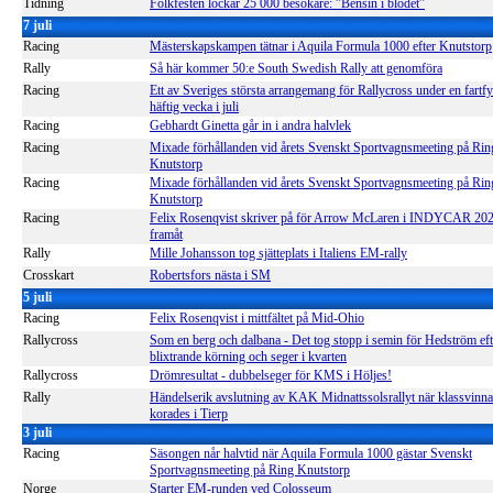
Tidning
Folkfesten lockar 25 000 besökare: ”Bensin i blodet”
7 juli
Racing
Mästerskapskampen tätnar i Aquila Formula 1000 efter Knutstorp
Rally
Så här kommer 50:e South Swedish Rally att genomföra
Racing
Ett av Sveriges största arrangemang för Rallycross under en fartfy
häftig vecka i juli
Racing
Gebhardt Ginetta går in i andra halvlek
Racing
Mixade förhållanden vid årets Svenskt Sportvagnsmeeting på Rin
Knutstorp
Racing
Mixade förhållanden vid årets Svenskt Sportvagnsmeeting på Rin
Knutstorp
Racing
Felix Rosenqvist skriver på för Arrow McLaren i INDYCAR 20
framåt
Rally
Mille Johansson tog sjätteplats i Italiens EM-rally
Crosskart
Robertsfors nästa i SM
5 juli
Racing
Felix Rosenqvist i mittfältet på Mid-Ohio
Rallycross
Som en berg och dalbana - Det tog stopp i semin för Hedström eft
blixtrande körning och seger i kvarten
Rallycross
Drömresultat - dubbelseger för KMS i Höljes!
Rally
Händelserik avslutning av KAK Midnattssolsrallyt när klassvinn
korades i Tierp
3 juli
Racing
Säsongen når halvtid när Aquila Formula 1000 gästar Svenskt
Sportvagnsmeeting på Ring Knutstorp
Norge
Starter EM-runden ved Colosseum