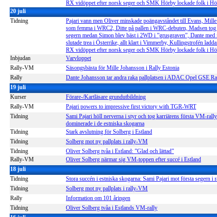
RX vidöppet efter norsk seger och SMK Hörby lockade folk i 
20 juli
Tidning
Pajari vann men Oliver minskade poängavståndet till Evans, Mille
som femma i WRC2, Ditte på pallen i WRC-debuten, Madsen tog t
segern medan Simon blev bäst i 2WD i ”grusgraven”, Dante med n
slutade trea i Österrike, allt klart i Vimmerby, Kullingstrofén ladd
RX vidöppet efter norsk seger och SMK Hörby lockade folk i 
Inbjudan
Varvloppet
Rally-VM
Säsongsbästa för Mille Johansson i Rally Estonia
Rally
Dante Johansson tar andra raka pallplatsen i ADAC Opel GSE Ra
19 juli
Kurser
Förare-/Kartläsare grundutbildning
Rally-VM
Pajari powers to impressive first victory with TGR-WRT
Tidning
Sami Pajari höll nerverna i styr och tog karriärens första VM-rall
dominerade i de estniska skogarna
Tidning
Stark avslutning för Solberg i Estland
Tidning
Solberg mot ny pallplats i rally-VM
Tidning
Oliver Solberg tvåa i Estland: ”Glad och lättad”
Rally-VM
Oliver Solberg närmar sig VM-toppen efter succé i Estland
18 juli
Tidning
Stora succén i estniska skogarna: Sami Pajari mot första segern i
Tidning
Solberg mot ny pallplats i rally-VM
Rally
Information om 101 åringen
Tidning
Oliver Solberg tvåa i Estlands VM-rally