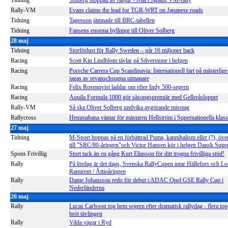
Tidning
Solberg stoppad av rådjur - tvåa i Japans VM-rally
Rally-VM
Evans claims the lead for TGR-WRT on Japanese roads
Tidning
Tagesson jämnade till BRC-tabellen
Tidning
Fansens enorma hyllning till Oliver Solberg
28 maj
Tidning
Storförlust för Rally Sweden – går 16 miljoner back
Racing
Scott Kin Lindblom tävlar på Silverstone i helgen
Racing
Porsche Carrera Cup Scandinavia: Internationell fart på mästerli
jagas av revanschsugna utmanare
Racing
Felix Rosenqvist laddar om efter Indy 500-segern
Racing
Aquila Formula 1000 gör säsongspremiär med Gelleråsloppet
Rally-VM
Så ska Oliver Solberg undvika avgörande misstag
Rallycross
Hemmabana väntar för mästaren Hellström i Supernationella klas
27 maj
Tidning
M-Sport hoppas på en förbättrad Puma, kannibalism eller (?), över
till ”SRC/80-åringen”och Victor Hansen kör i helgen Dansk Supe
Spons Frivillig
Stort tack än en gång Kurt Eliasson för ditt trogna frivilliga stöd!
Rally
På lördag är det dags, Svenska RallyCupen intar Hällefors och L
Ramirent / Åttioåringen
Rally
Dante Johansson redo för debut i ADAC Opel GSE Rally Cup i
Nederländerna
26 maj
Rally
Lucas Carlsson tog hem segern efter dramatisk rallydag - flera t
bröt tävlingen
Rally
Vilda vägar i Ryd