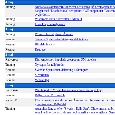
4 maj
Tidning
Andra raka asfaltsegern för Victor och Emma, på hemmaplan är d
hänger med ”Kräbbleboda” och jämnt i 4WD toppen när ”Violenra
avgjordes…
Tidning
Wikströms vann Silverratten i Älmhult
Tidning
Elliot knep en tredjeplats
3 maj
Tidning
Wilmer blev rallytvåa i Älmhult
Resultat
Svenska Sprintserien Strängnäs deltävling 2
Resultat
Hässleholms GP
Resultat
Krutracet
2 maj
Rallycross
Kim Andersson kopplade greppet om SM-tabellen
Tidning
Ny seger för rallybröder
Resultat
Svenska Sprintserien deltävling 1 Strängnäs
Resultat
Silverratten
Resultat
Violenrallyt
1 maj
Rallycross
Wall började SM som han avslutade förra året – på topp
Resultat
Rallycross-SM Tomelilla
Rally-SM
Efter en motig vintersäsong ser Åkesson och Ingvarsson fram em
grussäsongen i Rally-SM
Tidning
Australien längtar efter ”Swedish Rally Star”, Oliver menar att bl
sexa inte är en del av drömmen och amerikanska storstjärnan Sem