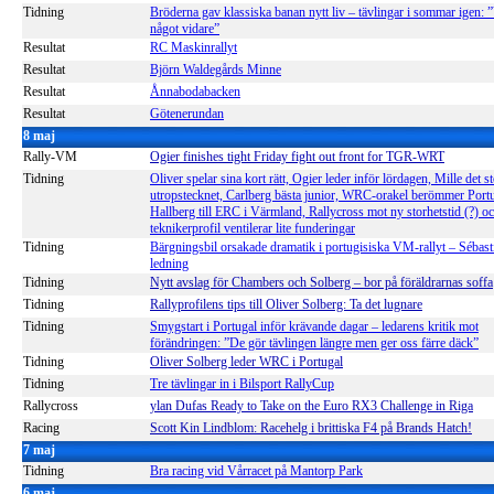
Tidning
Bröderna gav klassiska banan nytt liv – tävlingar i sommar igen: ”
något vidare”
Resultat
RC Maskinrallyt
Resultat
Björn Waldegårds Minne
Resultat
Ånnabodabacken
Resultat
Götenerundan
8 maj
Rally-VM
Ogier finishes tight Friday fight out front for TGR-WRT
Tidning
Oliver spelar sina kort rätt, Ogier leder inför lördagen, Mille det s
utropstecknet, Carlberg bästa junior, WRC-orakel berömmer Portu
Hallberg till ERC i Värmland, Rallycross mot ny storhetstid (?) o
teknikerprofil ventilerar lite funderingar
Tidning
Bärgningsbil orsakade dramatik i portugisiska VM-rallyt – Sébast
ledning
Tidning
Nytt avslag för Chambers och Solberg – bor på föräldrarnas soffa
Tidning
Rallyprofilens tips till Oliver Solberg: Ta det lugnare
Tidning
Smygstart i Portugal inför krävande dagar – ledarens kritik mot
förändringen: ”De gör tävlingen längre men ger oss färre däck”
Tidning
Oliver Solberg leder WRC i Portugal
Tidning
Tre tävlingar in i Bilsport RallyCup
Rallycross
ylan Dufas Ready to Take on the Euro RX3 Challenge in Riga
Racing
Scott Kin Lindblom: Racehelg i brittiska F4 på Brands Hatch!
7 maj
Tidning
Bra racing vid Vårracet på Mantorp Park
6 maj