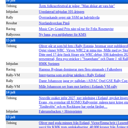
16 juli
Tidning
Årets folkracefestival är igång: ”Man älskar att vara här”
Inbjudan
Uppdaterad inbjudan 101-åringen
Rally
Överraskande seger när SSM tar halvtidsvila
Resultat
Norrlandsveckan Piteå
Racing
Music City Grand Prix näst på tur för Felix Rosenqvist
Rallycross
Ny bana, nya möjligheter för KMS
15 juli
Tidning
Oliver går ut som bil fem i Rally Estonia, bromsar stort publikpro
Ogier vinner WRC, Virves WRC2 är mina tips, Mille med ny Skod
Ditte med 17-årig finsk förare gör WRC-debut, SM-kalendern 20
presenterad, flera nya sträckor i ”Snapphane” och Dante J. till Ral
Inbjudan
HMK Sprinten
Racing
Hampus Rydman dominerar men flera utmanade i Falkenberg
Rally-VM
Intervjuerna som avslöjar taktiken i Rally Estland
Rally
Dante Johansson jagar ny pallplats i ADAC Opel GSE Rally Cup 
Rally-VM
Mille Johansson ser fram mot fartfest i Estlands VM-rally
14 juli
Tidning
Neuville osäker inför 2027, torr inledning i Estland, mycket lösgr
Evans, sju svenskar till KOMO Rallysprint, många turer kring st
”Emiltrofén” och en Rockkung har spelat färdigt…
Inbjudan
Falerumsbacken + Höstsprinten
13 juli
Tidning
Oliver med goda minnen från Estland, Victor/Emma bröt i Luxem
succé för KMK trots omlokalisering, 40 000 kronor från Årjäng ti