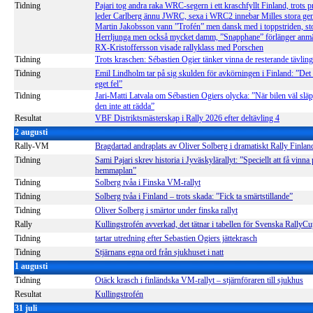
Tidning
Pajari tog andra raka WRC-segern i ett kraschfyllt Finland, trots 
leder Carlberg ännu JWRC, sexa i WRC2 innebar Milles stora ge
Martin Jakobsson vann ”Trofén” men dansk med i toppstriden, sto
Herrljunga men också mycket damm, ”Snapphane” förlänger anm
RX-Kristoffersson visade rallyklass med Porschen
Tidning
Trots kraschen: Sébastien Ogier tänker vinna de resterande tävlin
Tidning
Emil Lindholm tar på sig skulden för avkörningen i Finland: ”Det 
eget fel”
Tidning
Jari-Matti Latvala om Sébastien Ogiers olycka: ”När bilen väl släp
den inte att rädda”
Resultat
VBF Distriktsmästerskap i Rally 2026 efter deltävling 4
2 augusti
Rally-VM
Bragdartad andraplats av Oliver Solberg i dramatiskt Rally Finlan
Tidning
Sami Pajari skrev historia i Jyväskylärallyt: ”Speciellt att få vinna
hemmaplan”
Tidning
Solberg tvåa i Finska VM-rallyt
Tidning
Solberg tvåa i Finland – trots skada: ”Fick ta smärtstillande”
Tidning
Oliver Solberg i smärtor under finska rallyt
Rally
Kullingstrofén avverkad, det tätnar i tabellen för Svenska RallyC
Tidning
tartar utredning efter Sebastien Ogiers jättekrasch
Tidning
Stjärnans egna ord från sjukhuset i natt
1 augusti
Tidning
Otäck krasch i finländska VM-rallyt – stjärnföraren till sjukhus
Resultat
Kullingstrofén
31 juli