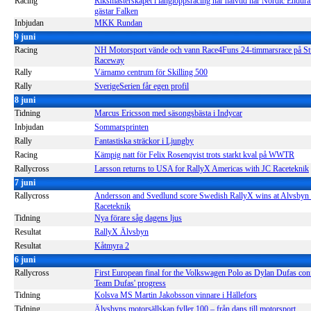
Racing
Riksmästerskapet i långloppsracing når halvtid när Nordic Endura
gästar Falken
Inbjudan
MKK Rundan
9 juni
Racing
NH Motorsport vände och vann Race4Funs 24-timmarsrace på St
Raceway
Rally
Värnamo centrum för Skilling 500
Rally
SverigeSerien får egen profil
8 juni
Tidning
Marcus Ericsson med säsongsbästa i Indycar
Inbjudan
Sommarsprinten
Rally
Fantastiska sträckor i Ljungby
Racing
Kämpig natt för Felix Rosenqvist trots starkt kval på WWTR
Rallycross
Larsson returns to USA for RallyX Americas with JC Raceteknik
7 juni
Rallycross
Andersson and Svedlund score Swedish RallyX wins at Alvsbyn
Raceteknik
Tidning
Nya förare såg dagens ljus
Resultat
RallyX Älvsbyn
Resultat
Kåtmyra 2
6 juni
Rallycross
First European final for the Volkswagen Polo as Dylan Dufas con
Team Dufas' progress
Tidning
Kolsva MS Martin Jakobsson vinnare i Hällefors
Tidning
Älvsbyns motorsällskap fyller 100 – från dans till motorsport