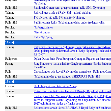
Nyköping
Rally-SM
Patrik och Göran vann gruspremiären i rally-SM i Nyköping
Tidning
Rallybil kraschade på Rally-SM – två till sjukhus
Tidning
Två olyckor vid rally SM utanför Nyköping
Rally-SM
Publikfest när Rally Nyköping inleddes under fredagskvällen
Resultat
Norbergsprinten
Resultat
Nässjörundan
Resultat
Rally Nyköping
14 maj
Tidning
Rally mot Cancer även i Nyköping, bara tysktalande i Opel Motor
2026, pulstagnade på hemmaåkarna i ”Rally Nyköping” och vad h
RS-DM?
Rallycross
Dylan Dufas Ends First European Outing in Riga on an Encourag
Racing
Ring Knutstorp nästa anhalt för långloppsserierna Nordic Endura
Race4Fun
Rally
Cancerfonden och Royal Rally inleder samarbete - Rally mot Can
Rally-SM
Nyköping inleder grussäsongen i SEKURAB Rally-SM
13 maj
Diverse
Unikt bilsport team kör Säffle 23 maj
Tidning
Rekordstort startfält i värmländska EM-rallyt Royal rally of Scand
Tidning
Carlberg kör EM i Värmland, 62 anmälda till ”Kungliga Rallyt” va
svenska, Supportklassen i Nyköping har tunga namn, SM tittar re
2027 och Suninen räddas av finsk sponsor
Rally-EM
Rekordstort startfält i årets BAUHAUS Royal Rally of Scandinav