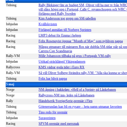
Tidning
Rally Blekinge=lite av budget SM, Oliver vill ha mer tv från WRC
vill slåss högst upp i Portugal, Calle C. revanschsugen och WRC v
förlänga med Rally Sweden
Tidning
Kim Andersson tog grepp om SM-tabellen
Inbjudan
Kvällskvisten
Inbjudan
Förlängd anmälan till Norberg Sprinten
Racing
LMP3 debut för Emma i helgen
Racing
Felix Rosenqvist öppnar "Month of May" som nybliven pappa
Racing
Många utmanare till mästaren Ros när dubbla SM-titlar står på spe
Carrera Cup Scandinavia
Rally-VM
Mille Johansson tillbaka på grus i Portugals VM-rally
Inbjudan
Utökad sträcklängd Vikingadansen
Rallycross
KMS vädrar goda tider i Euro RX
Rally-VM
Så vill Oliver Solberg förändra rally-VM: ”Alla ska kunna se sh
Tidning
Felix har blivit pappa
5 maj
Norge
NM-åpning i bakkeløp: «Hell of a Sprint» på Lånkebanen
Norge
Rallycross-NM inn- ledes på Lånkebanen
Rally
Händelserik SverigeSerie-premiär i Flen
Tidning
Götenerundan kan bli en rysare – heta namn utmanar favoriten
Tidning
Tino redo för premiär
Inbjudan
Surasprinten
Racing
SPVM-premiär med mersmak