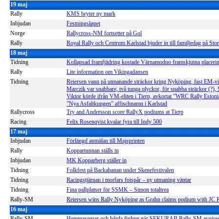
19 maj
Rally
KMS bryter ny mark
Inbjudan
Festningsløpet
Norge
Rallycross-NM fortsetter på Gol
Rally
Royal Rally och Centrum Karlstad bjuder in till familjedag på Sto
18 maj
Tidning
Kollapsad framfjädring kostade Värnamoduo framskjutna placeri
Rally
Lite information om Vikingadansen
Tidning
Reiersen vann på utmanande sträckor kring Nyköping, fast EM-v
Marczik var snabbare, två tunga olyckor, för snabba sträckor (?
Viktor körde ifrån VM-eliten i Tierp, avkortat ”WRC Rally Estoni
”Nya Asfaltkungen” affischnamn i Karlstad
Rallycross
Try and Andersson score RallyX podiums at Tierp
Racing
Felix Rosenqvist kvalar fyra till Indy 500
17 maj
Inbjudan
Förlängd anmälan till Majsprinten
Rally
Koppartunnan ställs in
Inbjudan
MK Kopparberg ställer in
Tidning
Folkfest på Backabanan under Skenefestivalen
Tidning
Racingstjärnan i morfars fotspår – ny utmaning väntar
Tidning
Fina pallplatser för SSMK – Simon totaltrea
Rally-SM
Reiersen wins Rally Nyköping as Grahn claims podium with JC 
16 maj
Rally-SM
Hemmasegrar och hårda fighter när SEKURAB Rally-SM avgjord