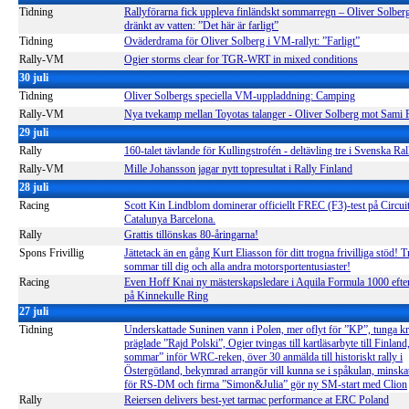
Tidning
Rallyförarna fick uppleva finländskt sommarregn – Oliver Solber
dränkt av vatten: ”Det här är farligt”
Tidning
Oväderdrama för Oliver Solberg i VM-rallyt: ”Farligt”
Rally-VM
Ogier storms clear for TGR-WRT in mixed conditions
30 juli
Tidning
Oliver Solbergs speciella VM-uppladdning: Camping
Rally-VM
Nya tvekamp mellan Toyotas talanger - Oliver Solberg mot Sami P
29 juli
Rally
160-talet tävlande för Kullingstrofén - deltävling tre i Svenska R
Rally-VM
Mille Johansson jagar nytt topresultat i Rally Finland
28 juli
Racing
Scott Kin Lindblom dominerar officiellt FREC (F3)-test på Circui
Catalunya Barcelona.
Rally
Grattis tillönskas 80-åringarna!
Spons Frivillig
Jättetack än en gång Kurt Eliasson för ditt trogna frivilliga stöd! T
sommar till dig och alla andra motorsportentusiaster!
Racing
Even Hoff Knai ny mästerskapsledare i Aquila Formula 1000 efte
på Kinnekulle Ring
27 juli
Tidning
Underskattade Suninen vann i Polen, mer oflyt för ”KP”, tunga k
präglade ”Rajd Polski”, Ogier tvingas till kartläsarbyte till Finland
sommar” inför WRC-reken, över 30 anmälda till historiskt rally i
Östergötland, bekymrad arrangör vill kunna se i spåkulan, minskat
för RS-DM och firma ”Simon&Julia” gör ny SM-start med Clion
Rally
Reiersen delivers best-yet tarmac performance at ERC Poland