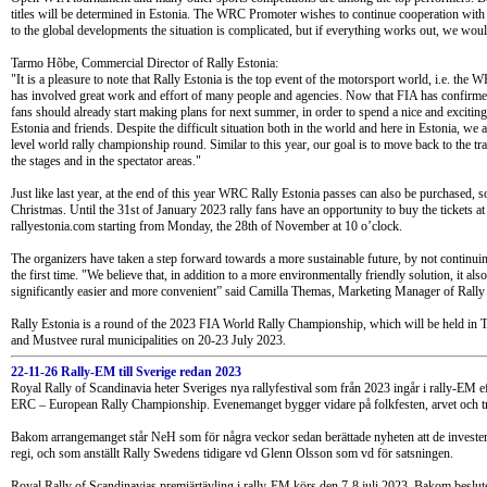
titles will be determined in Estonia. The WRC Promoter wishes to continue cooperation with 
to the global developments the situation is complicated, but if everything works out, we would 
Tarmo Hõbe, Commercial Director of Rally Estonia:
"It is a pleasure to note that Rally Estonia is the top event of the motorsport world, i.e. the 
has involved great work and effort of many people and agencies. Now that FIA has confirme
fans should already start making plans for next summer, in order to spend a nice and excitin
Estonia and friends. Despite the difficult situation both in the world and here in Estonia, we 
level world rally championship round. Similar to this year, our goal is to move back to the tra
the stages and in the spectator areas."
Just like last year, at the end of this year WRC Rally Estonia passes can also be purchased, so 
Christmas. Until the 31st of January 2023 rally fans have an opportunity to buy the tickets at 
rallyestonia.com starting from Monday, the 28th of November at 10 o’clock.
The organizers have taken a step forward towards a more sustainable future, by not continuin
the first time. "We believe that, in addition to a more environmentally friendly solution, it al
significantly easier and more convenient” said Camilla Themas, Marketing Manager of Rally
Rally Estonia is a round of the 2023 FIA World Rally Championship, which will be held in T
and Mustvee rural municipalities on 20-23 July 2023.
22-11-26 Rally-EM till Sverige redan 2023
Royal Rally of Scandinavia heter Sveriges nya rallyfestival som från 2023 ingår i rally-EM 
ERC – European Rally Championship. Evenemanget bygger vidare på folkfesten, arvet och tra
Bakom arrangemanget står NeH som för några veckor sedan berättade nyheten att de invester
regi, och som anställt Rally Swedens tidigare vd Glenn Olsson som vd för satsningen.
Royal Rally of Scandinavias premiärtävling i rally-EM körs den 7-8 juli 2023. Bakom beslutet