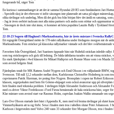
fungerande bil, säger Tom
En kuriosa i sammanhanget är att det är samma Hyundai i20 R5 som finnländaren Jari Huttu
- Speciellt skoj är det eftersom vi inför säsongen inte planerade att satsa på något mästerskap,
olika tävlingar och underlag, Men då det gick bra från början blev det ändå en satsning, som g
- Jag är även oerhört tacksam mot alla mina partners och andra som stöttar och uppmuntrar me
- Säsongen är dock inte slut ännu, vi kommer att köra populära Lauzits Rally i Tyskland förs
Tom.
22-10-23 Segern till Haglund i Marknadsnatta, här är årets mästare i Svenska Rally
Ett regngrått Östergötland mötte de 170-talet rallyåkarna under lördagens morgon när de an
Marknadsnatta. Fem sträckor på klassiska rallymarker väntade och det blev svårbemästrade vä
Favoriten från Östergötland, Jari Saarinen öppnade bäst när Hultekil-sträckan inledde rallyt
som tog sträcksegern och gick till ledning. De båda tätbilarna turades om att vinna sträcko
En stark fjärdeplats i 4wd klassen för Mikael Hallqvist och Ronnie Maxe som i en Mazda 32
som avstod helgens final.
Fjärdeplats totalt för MK Rattens André Nygren och Emil Olsson i en välljudande BMW, tog d
Svensson. Till mål 12,2 sekunder mellan dem, Karlskronas Christoffer Holmberg in som trea
cupvinnaren Patrik Åkerman, tre poäng före Nygren. Bronsplats i cupen tar Robert Eriksson
klassen, segerpokalen med hem för Götene-ekipaget som också avancerar upp på silverplat
bröt finalen med tekniska problem. I tävlingen följde Alexander Andersson och Alexander Fo
med co-driver Viktor Fredriksson i Ford Fiesta bemästrade de hala sträckorna bäst, seger f
Klar mästare som avstod start var Rasmus Holm, cuptvåan Joakim Wallin utmanade om segern
Lars-Ove Olsson startade året bäst i Appendix K, men med två brutna tävlingar på slutet kunde
Vimmerbyåkaren att ta sig förbi. Sexa i finalen men trea i tabellen slutar Peter Johansson. I
Karlsson i högerstolen med Volvo 240 vann 33 sekunder före Morgan Olsson, trea i finalen