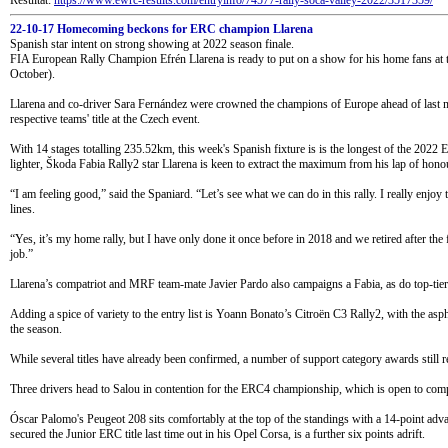
Resultat:
https://www.ewrc-results.com/entryinfo/74577-rally-soca-valley-2022/3517359/
22-10-17 Homecoming beckons for ERC champion Llarena
Spanish star intent on strong showing at 2022 season finale.
FIA European Rally Champion Efrén Llarena is ready to put on a show for his home fans at
October).
Llarena and co-driver Sara Fernández were crowned the champions of Europe ahead of last 
respective teams' title at the Czech event.
With 14 stages totalling 235.52km, this week's Spanish fixture is is the longest of the 202
lighter, Škoda Fabia Rally2 star Llarena is keen to extract the maximum from his lap of honou
“I am feeling good,” said the Spaniard. “Let’s see what we can do in this rally. I really enjoy
lines.
“Yes, it’s my home rally, but I have only done it once before in 2018 and we retired after the f
job.”
Llarena’s compatriot and MRF team-mate Javier Pardo also campaigns a Fabia, as do top-tier r
Adding a spice of variety to the entry list is Yoann Bonato’s Citroën C3 Rally2, with the aspha
the season.
While several titles have already been confirmed, a number of support category awards still r
Three drivers head to Salou in contention for the ERC4 championship, which is open to compe
Óscar Palomo's Peugeot 208 sits comfortably at the top of the standings with a 14-point adv
secured the Junior ERC title last time out in his Opel Corsa, is a further six points adrift.