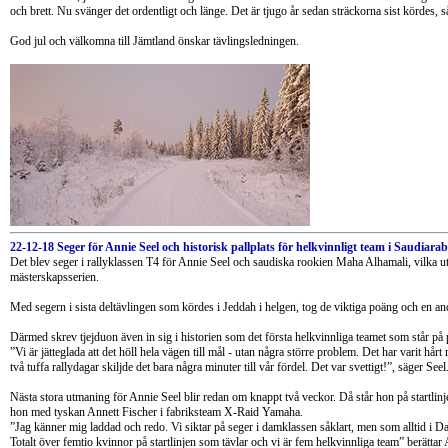
och brett. Nu svänger det ordentligt och länge. Det är tjugo år sedan sträckorna sist kördes, 
God jul och välkomna till Jämtland önskar tävlingsledningen.
22-12-18 Seger för Annie Seel och historisk pallplats för helkvinnligt team i Saudiar
Det blev seger i rallyklassen T4 för Annie Seel och saudiska rookien Maha Alhamali, vilka u
mästerskapsserien.
Med segern i sista deltävlingen som kördes i Jeddah i helgen, tog de viktiga poäng och en andr
Därmed skrev tjejduon även in sig i historien som det första helkvinnliga teamet som står på 
”Vi är jätteglada att det höll hela vägen till mål - utan några större problem. Det har varit hå
två tuffa rallydagar skiljde det bara några minuter till vår fördel. Det var svettigt!”, säger Seel
Nästa stora utmaning för Annie Seel blir redan om knappt två veckor. Då står hon på startlinj
hon med tyskan Annett Fischer i fabriksteam X-Raid Yamaha.
”Jag känner mig laddad och redo. Vi siktar på seger i damklassen såklart, men som alltid i Da
Totalt över femtio kvinnor på startlinjen som tävlar och vi är fem helkvinnliga team” berättar