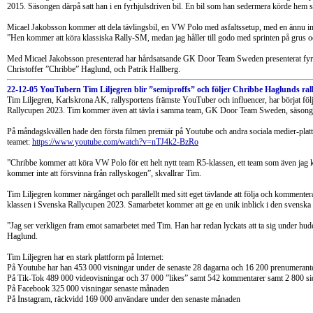
2015. Säsongen därpå satt han i en fyrhjulsdriven bil. En bil som han sedermera körde hem
Micael Jakobsson kommer att dela tävlingsbil, en VW Polo med asfaltssetup, med en ännu 
”Hen kommer att köra klassiska Rally-SM, medan jag håller till godo med sprinten på grus o
Med Micael Jakobsson presenterad har hårdsatsande GK Door Team Sweden presenterat fyra av
Christoffer ”Chribbe” Haglund, och Patrik Hallberg.
22-12-05 YouTubern Tim Liljegren blir ”semiproffs” och följer Chribbe Haglunds ral
Tim Liljegren, Karlskrona AK, rallysportens främste YouTuber och influencer, har börjat 
Rallycupen 2023. Tim kommer även att tävla i samma team, GK Door Team Sweden, säsong
På måndagskvällen hade den första filmen premiär på Youtube och andra sociala medier-platt
teamet:
https://www.youtube.com/watch?v=nTJ4k2-BzRo
”Chribbe kommer att köra VW Polo för ett helt nytt team R5-klassen, ett team som även jag 
kommer inte att försvinna från rallyskogen”, skvallrar Tim.
Tim Liljegren kommer närgånget och parallellt med sitt eget tävlande att följa och kommente
klassen i Svenska Rallycupen 2023. Samarbetet kommer att ge en unik inblick i den svenska ra
”Jag ser verkligen fram emot samarbetet med Tim. Han har redan lyckats att ta sig under hu
Haglund.
Tim Liljegren har en stark plattform på Internet:
På Youtube har han 453 000 visningar under de senaste 28 dagarna och 16 200 prenumerant
På Tik-Tok 489 000 videovisningar och 37 000 ”likes” samt 542 kommentarer samt 2 800 si
På Facebook 325 000 visningar senaste månaden
På Instagram, räckvidd 169 000 användare under den senaste månaden