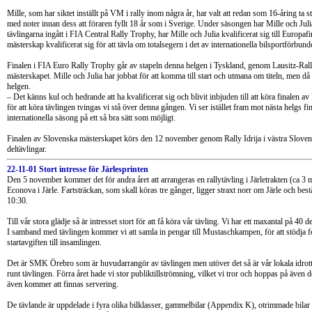
Mille, som har siktet inställt på VM i rally inom några år, har valt att redan som 16-åring ta
med noter innan dess att föraren fyllt 18 år som i Sverige. Under säsongen har Mille och Julia
tävlingarna ingått i FIA Central Rally Trophy, har Mille och Julia kvalificerat sig till Europa
mästerskap kvalificerat sig för att tävla om totalsegern i det av internationella bilsportförbu
Finalen i FIA Euro Rally Trophy går av stapeln denna helgen i Tyskland, genom Lausitz-Rallye
mästerskapet. Mille och Julia har jobbat för att komma till start och utmana om titeln, men då 
helgen.
– Det känns kul och hedrande att ha kvalificerat sig och blivit inbjuden till att köra finalen
för att köra tävlingen tvingas vi stå över denna gången. Vi ser istället fram mot nästa helgs f
internationella säsong på ett så bra sätt som möjligt.
Finalen av Slovenska mästerskapet körs den 12 november genom Rally Idrija i västra Slovenie
deltävlingar.
22-11-01 Stort intresse för Järlesprinten
Den 5 november kommer det för andra året att arrangeras en rallytävling i Järletrakten (ca 3
Econova i Järle. Fartsträckan, som skall köras tre gånger, ligger straxt norr om Järle och bes
10:30.
Till vår stora glädje så är intresset stort för att få köra vår tävling. Vi har ett maxantal på 40 
I samband med tävlingen kommer vi att samla in pengar till Mustaschkampen, för att stödja f
startavgiften till insamlingen.
Det är SMK Örebro som är huvudarrangör av tävlingen men utöver det så är vår lokala idrott
runt tävlingen. Förra året hade vi stor publiktillströmning, vilket vi tror och hoppas på även d
även kommer att finnas servering.
De tävlande är uppdelade i fyra olika bilklasser, gammelbilar (Appendix K), otrimmade bila