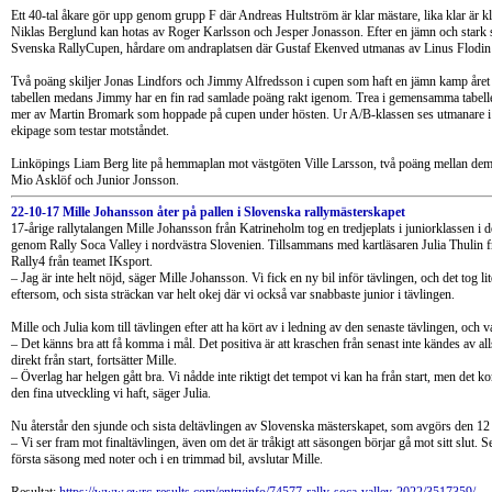
Ett 40-tal åkare gör upp genom grupp F där Andreas Hultström är klar mästare, lika klar är
Niklas Berglund kan hotas av Roger Karlsson och Jesper Jonasson. Efter en jämn och stark 
Svenska RallyCupen, hårdare om andraplatsen där Gustaf Ekenved utmanas av Linus Flodin
Två poäng skiljer Jonas Lindfors och Jimmy Alfredsson i cupen som haft en jämn kamp året 
tabellen medans Jimmy har en fin rad samlade poäng rakt igenom. Trea i gemensamma tabelle
mer av Martin Bromark som hoppade på cupen under hösten. Ur A/B-klassen ses utmanare i
ekipage som testar motståndet.
Linköpings Liam Berg lite på hemmaplan mot västgöten Ville Larsson, två poäng mellan dem
Mio Asklöf och Junior Jonsson.
22-10-17 Mille Johansson åter på pallen i Slovenska rallymästerskapet
17-årige rallytalangen Mille Johansson från Katrineholm tog en tredjeplats i juniorklassen i d
genom Rally Soca Valley i nordvästra Slovenien. Tillsammans med kartläsaren Julia Thulin
Rally4 från teamet IKsport.
– Jag är inte helt nöjd, säger Mille Johansson. Vi fick en ny bil inför tävlingen, och det tog lit
eftersom, och sista sträckan var helt okej där vi också var snabbaste junior i tävlingen.
Mille och Julia kom till tävlingen efter att ha kört av i ledning av den senaste tävlingen, och v
– Det känns bra att få komma i mål. Det positiva är att kraschen från senast inte kändes av a
direkt från start, fortsätter Mille.
– Överlag har helgen gått bra. Vi nådde inte riktigt det tempot vi kan ha från start, men det ko
den fina utveckling vi haft, säger Julia.
Nu återstår den sjunde och sista deltävlingen av Slovenska mästerskapet, som avgörs den 12 
– Vi ser fram mot finaltävlingen, även om det är tråkigt att säsongen börjar gå mot sitt slut. Se
första säsong med noter och i en trimmad bil, avslutar Mille.