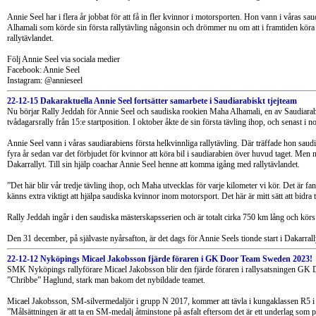
Annie Seel har i flera år jobbat för att få in fler kvinnor i motorsporten. Hon vann i våras s
Alhamali som körde sin första rallytävling någonsin och drömmer nu om att i framtiden köra
rallytävlandet.
Följ Annie Seel via sociala medier
Facebook: Annie Seel
Instagram: @annieseel
22-12-15 Dakaraktuella Annie Seel fortsätter samarbete i Saudiarabiskt tjejteam
Nu börjar Rally Jeddah för Annie Seel och saudiska rookien Maha Alhamali, en av Saudiarabien
tvådagarsrally från 15:e startposition. I oktober åkte de sin första tävling ihop, och senast i
Annie Seel vann i våras saudiarabiens första helkvinnliga rallytävling. Där träffade hon sau
fyra år sedan var det förbjudet för kvinnor att köra bil i saudiarabien över huvud taget. Me
Dakarrallyt. Till sin hjälp coachar Annie Seel henne att komma igång med rallytävlandet.
”Det här blir vår tredje tävling ihop, och Maha utvecklas för varje kilometer vi kör. Det är f
känns extra viktigt att hjälpa saudiska kvinnor inom motorsport. Det här är mitt sätt att bidra t
Rally Jeddah ingår i den saudiska mästerskapsserien och är totalt cirka 750 km lång och kö
Den 31 december, på självaste nyårsafton, är det dags för Annie Seels tionde start i Dakarr
22-12-12 Nyköpings Micael Jakobsson fjärde föraren i GK Door Team Sweden 2023!
SMK Nyköpings rallyförare Micael Jakobsson blir den fjärde föraren i rallysatsningen G
”Chribbe” Haglund, stark man bakom det nybildade teamet.
Micael Jakobsson, SM-silvermedaljör i grupp N 2017, kommer att tävla i kungaklassen R5 
”Målsättningen är att ta en SM-medalj åtminstone på asfalt eftersom det är ett underlag som 