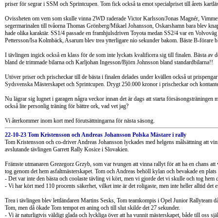
priser för segrar i SSM och Sprintcupen. Tom fick också ta emot specialpriset till årets kartl
Ovissheten om vem som skulle vinna 2WD raderade Victor Karlsson/Jonas Magnér, Vimmerby
segermarinalen till tvåorna Thomas Grönberg/Mikael Johansson, Oskarshamn bara blev knappt 
hade olika karaktär. SS1/4 passade en framhjulsdriven Toyota medan SS2/4 var en Volvoväg och
Pettersson/Isa Kolmbäck, Asarum blev trea ytterligare nio sekunder bakom. Bäste B-förare 
I tävlingen ingick också en klass för de som inte lyckats kvalificera sig till finalen. Bästa 
bland de trimmade bilarna och Karljohan Ingesson/Björn Johnsson bland standardbilarna!!
Utöver priser och prischeckar till de bästa i finalen delades under kvällen också ut prispengar ti
Sydsvenska Mästerskapet och Sprintcupen. Drygt 250.000 kronor i prischeckar och kontanter
Nu lägrar sig lugnet i garagen några veckor innan det är dags att starta försäsongsträningen
också lite personlig träning för bättre ork, vad vet jag?
Vi återkommer inom kort med förutsättningarna för nästa säsong.
22-10-23 Tom Kristensson och Andreas Johansson Polska Mästare i rally
Tom Kristensson och co-driver Andreas Johansson lyckades med helgens målsättning att vinna d
avslutande tävlingen Garrett Rally Kosice i Slovakien.
Främste utmanaren Grezegorz Grzyb, som var tvungen att vinna rallyt för att ha en chans att
tog genom det hem asfaltmästerskapet. Tom och Andreas behöll kylan och bevakade en plats på 
- Det var inte den bästa och coolaste tävling vi kört, men vi gjorde det vi skulle och tog hem
- Vi har kört med 110 procents säkerhet, vilket inte är det roligaste, men inte heller alltid det e
Trea i tävlingen blev lettländaren Martins Sesks, Tom teamkompis i Opel Junior Rallyteam
Tom, men då ökade Tom tempot en aning och till slut skilde det 27 sekunder.
- Vi är naturligtvis väldigt glada och lyckliga över att ha vunnit mästerskapet, både till oss 