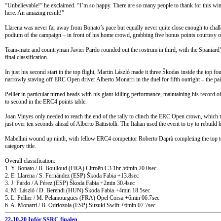
“Unbelievable!” he exclaimed. “I’m so happy. There are so many people to thank for this wi
here. An amazing result!”
Llarena was never far away from Bonato’s pace but equally never quite close enough to challe
podium of the campaign – in front of his home crowd, grabbing five bonus points courtesy 
Team-mate and countryman Javier Pardo rounded out the rostrum in third, with the Spaniard’s f
final classification.
In just his second start in the top flight, Martin László made it three Škodas inside the top 
narrowly staving off ERC Open driver Alberto Monarri in the duel for fifth outright – the pai
Pellier in particular turned heads with his giant-killing performance, maintaining his record 
to second in the ERC4 points table.
Joan Vinyes only needed to reach the end of the rally to clinch the ERC Open crown, which t
just over ten seconds ahead of Alberto Battistolli. The Italian used the event to try to rebuild
Mabellini wound up ninth, with fellow ERC4 competitor Roberto Daprà completing the top ten
category title.
Overall classification:
1. Y. Bonato / B. Boulloud (FRA) Citroën C3 1hr 56min 20.0sec
2. E. Llarena / S. Fernández (ESP) Škoda Fabia +13.8sec
3. J. Pardo / A Pérez (ESP) Škoda Fabia +2min 30.4sec
4. M. László / D. Berendi (HUN) Škoda Fabia +4min 18.5sec
5. L. Pellier / M. Pelamourgues (FRA) Opel Corsa +6min 06.7sec
6. A. Monarri / B. Odriozola (ESP) Suzuki Swift +6min 07.7sec
22-10-20 Inför SSRC finalen