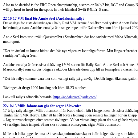
Also to be decided is the ERC Open championship, a series or Rally2 kit, RGT and Group N
will go head-to-head for the spoils in their identical Swift R4LLY S cars.
22-10-17 VM-final för Annie Seel i Andalusienrallyt
Det är dags för sista deltävlingen i Rally Raid VM. Annie Seel åker med tyskan Annett Fisher
helkvinnliga team. Andalusienrallyt är sista genrepet inför Dakarrallyt som körs i januari 202
Annie Seel kom just i mål i Qassimrallyt i Saudiarabien där hon tävlade med Maha Alhamali, 
motorsport.
“Det är jättekul att kunna bidra i den här nya vågen av kvinnliga förare. Min långa erfarenhet 
sanddyner”, säger Seel.
Andalusienrallyt är årets sista deltävling i VM-serien för Rally Raid. Annie Seel och Annett Fi
Marockorallyt som kördes tidigare i oktober klättrade duon upp till en femteplats i klassen fö
“Det här rallyt kommer vara mer som vanligt rally på grusväg. Det blir ingen ökennavigation ut
Tävlingen är drygt 1200 km lång och körs 18-23 oktober.
Länk till rallyts officiella hemsida:
https://andaluciarallyodc.com/
22-10-13 Mille Johansson går för seger i Slovenien
17-årige rallytalangen Mille Johansson från Katrineholm kör i helgen den näst sista deltävli
Thulin från SMK Hörby. Efter att ha fått bryta i ledning i den senaste tävlingen för en knapp
– Jag är revanchsugen efter senaste tävlingen. Vi har väntat länge på att det ska gå hela väge
vi verkligen hade tempot. Så nu ska vi utmana om segern, säger Mille Johansson.
Mille och Julia ligger femma i Slovenska juniormästerskapet inför helgen tävling som körs i 