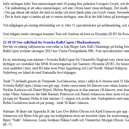
Inför tävlingen leder Tom mästerskapet med 16 poäng före polacken Grzegorz Grzyb, och det
- Vår målsättning är att säkra mästerskapet, och inte i första hand vinna tävlingen. Det skulle 
- Om jag räknat rätt räcker det med en tredje och även fjärde plats om Grzyb vinner, beroen
- Det är dock inget vi tänker på när vi startar tävlingen, utan då är det fullt fokus på körningen 
Vid målgången på söndag eftermiddag vet vi, efter 11 specialsträckor på asfaltunderlag, och
Som tidigare under säsongen kommer Tom och Andreas att köra en Hyundai i20 R5 för Kowa
22-10-19 Stor rallyfinal för Svenska RallyCupen i Marknadsnatta
Det blir en mäktig rallykaravan som rullar ut från Birger Jarls Hall i Skänninge på lördag
RallyCupen avslutar säsongen 2022 hos Västra Östergötlands MK. Fem specialsträckor väntar o
En ny inteckning som mästare i Svenska RallyCupen för Christoffer Haglund vars värste konku
tävlingen ses motstånd från MSK Kvarnvingarnas Jari Saarinen i Hyundai i20 R5, för hono
visat snabbhet i höst, med R5-bilar även Peter Appelskog och Leif Nordh. Mikael Hallqvist
Söderberg ses bland de med Nationella 4wd ekipagen.
Totalt 75 tävlande genom de Trimmade 2wd klasserna, störst i rallyt är A-förarna med 31 bi
Svenska RallyCupen i listan som gör upp. Andra vassa namn för klassen som väntas kunna st
Nicklas Karlsson och Daniel Röjsel. Melvin Bengtsson är klar mästare i B-klassen, trots brand
tvåan Viktor Johansson där både Rasmus Pettersson och Daniel Johansson finns inom två 
på topp tre! Rasmus Holm är klar mästare i C-toppen och avstår start. Andraplatsen med mar
Robin Gustafsson inom ett par poäng - totalt 18 åkare i klassen.
Närmare 30 åkare när Appendix K där Lars-Ove Biffen Olsson och Kjell Fransson gör upp -
Johansson och Björn Ask gör upp om tredjeplatsen även om teoretisk chans för avancemang f
Björn "Nalle" Johansson, Laxås fortåkare Håkan Lindh och Vimmerbys Morgan Olsson. Gun
till -71.