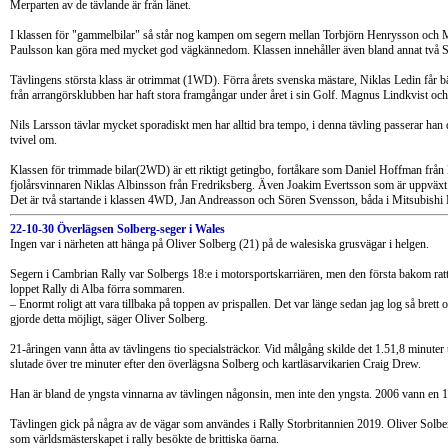
Merparten av de tävlande är från länet.
I klassen för "gammelbilar" så står nog kampen om segern mellan Torbjörn Henrysson och 
Paulsson kan göra med mycket god vägkännedom. Klassen innehåller även bland annat två 
Tävlingens största klass är otrimmat (1WD). Förra årets svenska mästare, Niklas Ledin får 
från arrangörsklubben har haft stora framgångar under året i sin Golf. Magnus Lindkvist och 
Nils Larsson tävlar mycket sporadiskt men har alltid bra tempo, i denna tävling passerar han 
tvivel om.
Klassen för trimmade bilar(2WD) är ett riktigt getingbo, fortåkare som Daniel Hoffman frå
fjolårsvinnaren Niklas Albinsson från Fredriksberg. Även Joakim Evertsson som är uppväxt i 
Det är två startande i klassen 4WD, Jan Andreasson och Sören Svensson, båda i Mitsubishi 
22-10-30 Överlägsen Solberg-seger i Wales
Ingen var i närheten att hänga på Oliver Solberg (21) på de walesiska grusvägar i helgen.
Segern i Cambrian Rally var Solbergs 18:e i motorsportskarriären, men den första bakom ratte
loppet Rally di Alba förra sommaren.
– Enormt roligt att vara tillbaka på toppen av prispallen. Det var länge sedan jag log så brett o
gjorde detta möjligt, säger Oliver Solberg.
21-åringen vann åtta av tävlingens tio specialsträckor. Vid målgång skilde det 1.51,8 minuter 
slutade över tre minuter efter den överlägsna Solberg och kartläsarvikarien Craig Drew.
Han är bland de yngsta vinnarna av tävlingen någonsin, men inte den yngsta. 2006 vann en
Tävlingen gick på några av de vägar som användes i Rally Storbritannien 2019. Oliver Solber
som världsmästerskapet i rally besökte de brittiska öarna.