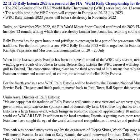
22-11-26 Rally Estonia 2023 is a round of the FIA - World Rally Championship for the
• The 2023 calendar of the FIA ??World Rally Championship (WRC) series includes 13 rou
• The world's best in the WRC series will compete in Estonia on 20-23 July 2023
• WRC Rally Estonia 2023 passes will be on sale already in November 2022
Today, on November 25th 2022, the FIA World Motor Sport Council confirmed the 2023 FIA
includes 13 rounds, among which there are already familiar host countries, returning countri
Rally Estonia has the great honour and privilege to once again be a part of the pre-season of
traditions. For the fourth year in a row WRC Rally Estonia 2023 will be organized in Estonia 
Kambja, Peipsiääre and Mustvee rural municipalities on 20 – 23 July.
When in the last two years Estonia has been the seventh round of the WRC rally season, next
winding gravel roads of Southern Estonia. Before Rally Estonia the WRC carousel will stop 
gulf to Finland. The competition taking place on the third weekend of July means that rally
Estonian summer and nature and, of course, the adrenaline-fuelled Rally Estonia.
For the fourth year in a row WRC Rally Estonia will be hosted by the Estonian National Muse
Service Park. The start and finish podium moved back to Tartu Town Hall Square this year and 
Urmo Aava, Director of Rally Estonia:
"We are happy that the tradition of Rally Estonia will continue next year and we are very grate
governments, all private sector sponsors and of course rally fans. Of course, big thanks to 
Estonia is a large family event, which brings an economic impact of approximately 10 millio
world via WRC All LIVE. In addition to the local emotion, Estonia is gaining even more recog
Estonians have caught the eye of the world and earned recognition as innovative and professi
This path was opened many years ago by the organizers of Otepää Skiing World Cup stage and
will come to Estonia. In addition to Rally Estonia, the world-renowned Ironman, Tallinn Mara
Open WTA tournament and many other sports competitions are among the top performers. Besid