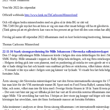
2021 Victor Johansson
Vem blir 2022-års stipendiat
Officiell webbsida
http://www.kmk.nu/ThCarlssonsMinnesfond/
Och vill någon hedra minnesfonden med en gåva så är detta BG nr rätt val:
790-7249 Det går mycket bra att höra av sig om man efter insatt belopp vill ha ett gåvobevis.
(Tänk gärna på att ett gåvobevis kan vara en bra present att ge bort till den som redan har allt)
Förslag på namn till stipendiat 2022 tillsammans med en kort beskrivning/motivering, lämnas
Thomas Carlssons Minnesfond
22-11-16 Stark säsongsavslutning för Mille Johansson i Slovenska rallymästerskapet
Den 17-årige rallytalangen Mille Johansson körde i helgen den sista deltävlingen för året i S
SMK Hörby. Mille utmanade i toppen av Rally Idrija hela tävlingen, och tog flera sträcksegrar
– Helgens tävling gick inte som planerat, med en punktering på sträcka tre som gjorde att vi 
där vi hade riktigt bra fart och kunde vara snabbast på flera av sträckorna, vilket känns skönt.
– Vi testade vi lite nya saker i helgen som jag känner var lyckade. Vi visade bra fart hela helg
fortsätter Julia.
Årets säsong i det Slovenska mästerskapet har vart den första internationella säsongen för 1
har man kört för det VM-meriterade teamet IK Sport med en Ford Fiesta Rally4, samma biltyp
bilar, och noter, vilket man inte får köra med i Sverige förrän föraren är 18 år. Samt få testa på
– Det som vart bäst när jag ser tillbaka på året har vart att få utveckla noterna tillsammans me
säger Mille. Vår utveckling har varit bra. I början av året visste jag knappt vad höger och väns
körningen har utvecklats, men det finns fortfarande massor att fortsätta förbättra.
Julia instämmer i analysen av deras första säsong tillsammans i ett internationellt mästerskap: