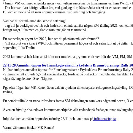
/ Junior VM och med engelska noter - och vilken succé när de tillsammans tar hem JWRC / Ju
- Det här var klart häftigt, vilken ära, vad glad jag blir, hälsar Julia när vi tar ett snack med e
kul och ett bevis på att man uppmärksammas i sin satsning och framgång.
Vad har du för mål med din seriösa satsning?
- Jag vill ju verkligen det här och hade som ett mål att åka någon EM-tävling 2021, och ett 
häftigt säger Julia med en glädje som inte går att ta miste på.
Ett sannerligen grymt bra 2022, hur ser du på nästa mål och framtid?
- Vill absolut vara kvar i WRC och hitta en permanent högerstol och satsa fullt ut på detta, -
stipendiat, Julia Thulin.
2023 kommer vi helt klart att få höra mer om denna grymma codriver, blir det VM, EM, SM - ja
22-11-29 Anmälan öppen för Finnskogsvalsen/Fryksdalens Brunnsborrnings Rally 2
Nu har äntligen anmälan öppnat för Finnskogsvalsen / Fryksdalens Brunnsborrnings Rally 
-Vi kommer att erbjuda 5,5 mil specialsträcka, fördelat på 5 sträckor med blandad karaktär. I 
säger tävlingsledaren Sven Täppers.
Pga efterfrågan har MK Ratten även valt att bjuda in till en separat rekognoseringstävling. D
tävling.
Ett perfekt tillfälle att träna inför årets första SM deltävlingen som körs några mil norrut, 3 
Även en frivillig shakedown kommer att erbjudas alla tävlande på fredagen innan tävlingsda
Inbjudan och anmälan öppnades måndag 28/11 och kan hittas på
infiniteracing.se
.
Varmt välkomna önskar MK Ratten!