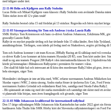
med tidigare under året.
22-11-06 Helin och Kjellgren ann Rally Stoholm
Lucas Helin och Mikael Kjellgren vann klassen i Rally Stoholm som avslutade Danska mäst
Tiden räckte även till 12:e plats totalt!
Rally Stoholm bestod cirka 15 mil fördelat på 13 sträckor. Regnvåta och bitvis mycket leriga 
22-11-03 Säsongsavslutning för Tom och Andreas i tyska Lausiz Rally
SMK Hörbys Tom Kristensson och hans co-driver Andreas Johansson, Eskilstuna MK, gör sä
grusrallyt Lausitz Rally.
Rallyt är en mycket populär tävling och har tävlande från 15 olika länder, flest från Tysklan
anmälningslistan. Tävlingen, som inleds på fredag med en Shakedown, avgörs på lördag då 10
Tom och Andreas kommer i sitt team Kowax 2BRally Racing att få sällskap med två svenska
co-driver Kalle Lexe kommer att köra teamets Hyundai i20 R5, som Tom kört under året.
skall ta sig ann teamets Peugeot 208 Rally4 i den internationella klassen för 2-hjulsdrivna
körde på hemmaplan i Bilmånsson Rallysprint i premiären för teamet i våras.
- Det skall bli både kul och intressant att få köra den mordernare Rally2 bilen på grus, även 
hela säsongen, säger Tom.
Motståndet i tävlingen är inte att leka med, WRC erfarne norrmannen Andreas Mikkelsen ko
Skodas vapen i WRC 2 nästa säsong. Andra starka förare är tjeckerna Eric Cais, Ford Fiesta
norrmannen Anders Gröndal och estländaren Raul Jets, samtliga med Skoda Fabia Rally2.
- Bli spännande att mäta sig med det starka motståndet och samtidigt rätt skönt med ett avslu
vi planerade från början, men även framgångsrik och givande, säger Tom
22-11-03 Mille Johansson kvalificerad för internationell rallyfinal
Den 17-årige rallytalangen Mille Johansson från Katrineholm har under 2022 gjort sin första 
kartläsaren Julia Thulin från SMK Hörby kört det Slovenska rallymästerskapet i en Ford Fies