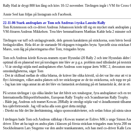
Rally Hail är drygt 800 km lång och körs 10-12 november. Tävlingen ingår i VM för Cross C
Annie Seel kan följas på Instagram och Facebook.
22-11-06 Stark andraplats av Tom och Andreas i tyska Lausitz Rally
Tom Kristensson och co-driver Andreas Johansson körde till sig en mycket stark andraplats p
VM-föraren Andreas Mikkelsen. Trea blev hemmaföraren Matthias Kahle hela 2 minuter och
Tävlingen var tuff och utslagsgivande, dels genom karaktären på sträckorna, som bitvis består a
fredagskvällen. Hela 44 av de startande 94 ekipagen tvingades bryta. Speciellt sista sträcka
Mares, som låg på placeringarna efter Tom, tvingades bryta.
Tom och Andreas körde Kowax-teamets nyare Hyundai i20 Rally 2 och inte Hyundais äldre 
optimal då en planerad test på torsdagen inte blev av p.g.a. problem med tillståndet på teststr
- Vi är otroligt nöjda med andraplatsen efter Andreas som toppar årets WRC 2, dessutom med
omständigheterna, säger Tom
- Det är skillnad mellan de olika bilarna, de kräver lite olika körstil, så det var lite otur att vi
flyt i körningen, vilket andra platsen och tre sträcksegrar av de tio sträckorna, och topp tre på
- Jag kan inte säga annat än att det blev en fantastisk avslutning på ett fantastiskt år, det är e
På sexton tävlingar i sju olika länder har det blivit sex totalsegrar, fyra andraplatser och en 
Internationella Bilsportförbundets, European Rally Trophy och Scandinavian Rally Trophy.
- Både jag, Andreas och teamet Kowax 2BRally är otroligt nöjda vad vi åstadkommit tillsammans
bra självförtroende. Jag vill tacka alla som gjort detta möjligt.
- Direkt nu blir det lite återhämtning, några sponsoraktiviteter, och sedan fokus på nästa säs
I tävlingen hade Tom och Andreas sällskap i Kowax teamet av Eslövs MK:s unge Simon 
driver. Efter att ha tagit en andra plats i klassen på första sträckan tvingades man bryta 200
Stockholmaren Lars Stugemo var den andre teamkamraten, och han med co-driver Kalle Lexe 