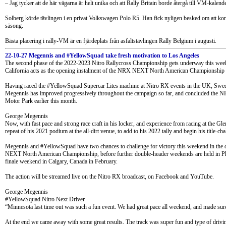
– Jag tycker att de här vägarna är helt unika och att Rally Britain borde återgå till VM-kalend
Solberg körde tävlingen i en privat Volkswagen Polo R5. Han fick nyligen besked om att ko
säsong.
Bästa placering i rally-VM är en fjärdeplats från asfaltstävlingen Rally Belgium i augusti.
22-10-27 Megennis and #YellowSquad take fresh motivation to Los Angeles
The second phase of the 2022-2023 Nitro Rallycross Championship gets underway this weeke
California acts as the opening instalment of the NRX NEXT North American Championship 
Having raced the #YellowSquad Supercar Lites machine at Nitro RX events in the UK, Swe
Megennis has improved progressively throughout the campaign so far, and concluded the N
Motor Park earlier this month.
George Megennis
Now, with fast pace and strong race craft in his locker, and experience from racing at the Gle
repeat of his 2021 podium at the all-dirt venue, to add to his 2022 tally and begin his title-ch
Megennis and #YellowSquad have two chances to challenge for victory this weekend in the 
NEXT North American Championship, before further double-header weekends are held in Pho
finale weekend in Calgary, Canada in February.
The action will be streamed live on the Nitro RX broadcast, on Facebook and YouTube.
George Megennis
#YellowSquad Nitro Next Driver
“Minnesota last time out was such a fun event. We had great pace all weekend, and made sure 
At the end we came away with some great results. The track was super fun and type of drivin