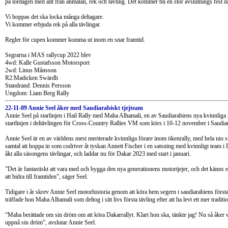
på lördagen med allt från anmälan, rek och tävling. Det kommer bli en stor avslutnings fest dä
Vi hoppas det ska locka många deltagare.
Vi kommer erbjuda rek på alla tävlingar.
Regler för cupen kommer komma ut inom en snar framtid.
Segrarna i MAS rallycup 2022 blev
4wd: Kalle Gustafsson Motorsport
2wd: Linus Månsson
R2:Madicken Swärdh
Standrand: Dennis Persson
Ungdom: Liam Berg Rally
22-11-09 Annie Seel åker med Saudiarabiskt tjejteam
Annie Seel på starlinjen i Hail Rally med Maha Alhamali, en av Saudiarabiens nya kvinnliga ra
startlinjen i deltävlingen för Cross-Country Rallies VM som körs i 10-12 november i Saudia
Annie Seel är en av världens mest meriterade kvinnliga förare inom ökenrally, med hela nio st
samtal att hoppa in som codriver åt tyskan Annett Fischer i en satsning med kvinnligt team i 
åkt alla säsongens tävlingar, och laddar nu för Dakar 2023 med start i januari.
”Det är fantastiskt att vara med och bygga den nya generationens motortjejer, och det känns ex
att bidra till framtiden”, säger Seel.
Tidigare i år skrev Annie Seel motorhistoria genom att köra hem segern i saudiarabiens först
träffade hon Maha Alhamali som deltog i sitt livs första tävling efter att ha levt ett mer traditio
“Maha berättade om sin dröm om att köra Dakarrallyt. Klart hon ska, tänkte jag! Nu så åker vi
uppnå sin dröm”, avslutar Annie Seel.