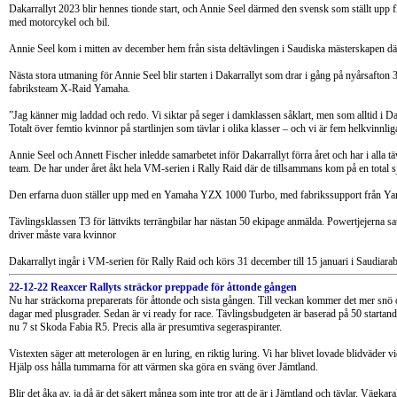
Dakarrallyt 2023 blir hennes tionde start, och Annie Seel därmed den svensk som ställt upp 
med motorcykel och bil.
Annie Seel kom i mitten av december hem från sista deltävlingen i Saudiska mästerskapen där h
Nästa stora utmaning för Annie Seel blir starten i Dakarrallyt som drar i gång på nyårsafton
fabriksteam X-Raid Yamaha.
”Jag känner mig laddad och redo. Vi siktar på seger i damklassen såklart, men som alltid i Da
Totalt över femtio kvinnor på startlinjen som tävlar i olika klasser – och vi är fem helkvinnl
Annie Seel och Annett Fischer inledde samarbetet inför Dakarrallyt förra året och har i alla tä
team. De har under året åkt hela VM-serien i Rally Raid där de tillsammans kom på en total sjä
Den erfarna duon ställer upp med en Yamaha YZX 1000 Turbo, med fabrikssupport från Y
Tävlingsklassen T3 för lättvikts terrängbilar har nästan 50 ekipage anmälda. Powertjejerna s
driver måste vara kvinnor
Dakarrallyt ingår i VM-serien för Rally Raid och körs 31 december till 15 januari i Saudiarab
22-12-22 Reaxcer Rallyts sträckor preppade för åttonde gången
Nu har sträckorna preparerats för åttonde och sista gången. Till veckan kommer det mer snö o
dagar med plusgrader. Sedan är vi ready for race. Tävlingsbudgeten är baserad på 50 startande
nu 7 st Skoda Fabia R5. Precis alla är presumtiva segeraspiranter.
Vistexten säger att meterologen är en luring, en riktig luring. Vi har blivet lovade blidväder vi
Hjälp oss hålla tummarna för att värmen ska göra en sväng över Jämtland.
Blir det åka av, ja då är det säkert många som inte tror att de är i Jämtland och tävlar. Vägka