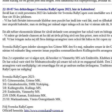
Miele Racing för ett grymt jobb hela helgen. Helt fantastiska och superproffsiga, avslutar Id.
22-10-07 Sex deltävlingar i Svenska RallyCupen 2023, här är kalendern!
Ikväll kan vi stolt presentera 2023 års kalender för Svenska RallyCupen som innehåller sex d
firar sitt 10-års jubileum.
- Vi har haft flertalet intresserade klubbar men pusslet har ändå inte varit lätt, med en tillb
mer utspridd kalender, max en tävling per månad säger många och nu har vi nästan nått dit, f
Ett allt tuffare ekonomiskt klimat för såväl tävlande som arrangörer har också varit en bidragand
- Vi måste ge tävlande chansen att ha råd att tävla på hög nivå om fina priser, men också för at
till. Vi har tvingats tacka nej till flera duktiga arrangörer men också fått hälsa en för cupen n
Svenska RallyCupen inleder säsongen hos Götene MK den 6:e maj, månaden senare är det 
nästan två månader lång semester innan populära sommarklassikern Kullingstrofén arrangera
Den 2:e september ser vi något nytt, då besöker vi Vimmerby MS och Emiltrofén. Klubben är va
De har också varit värd för Midnattssolsrallyt på senare tid och är en engagerad klubb. De
arrangören varit medhjälplig i att senarelägga för att ge andrum mellan tävlingarna. Traditi
RallyCupen tar målgång!
Svenska RallyCupen 2023:
6/5: Götenerundan, Götene MK.
3/6: Gästabudstrofén, SMK Nyköping.
5/8: Kullingtrofén, Kullings MS.
2/9: Emiltrofén, Vimmerby MS.
23/9: EMK-Kannan, Eskilstuna MK.
21/10: Marknadsnatta, Västra Östergötlands MK.
Följ Svenska RallyCupen:
Officiell hemsida:
http://www.svenskarallycupen.se