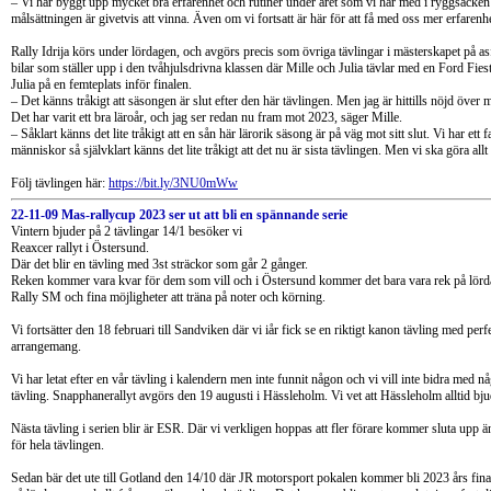
– Vi har byggt upp mycket bra erfarenhet och rutiner under året som vi har med i ryggsäcken i
målsättningen är givetvis att vinna. Även om vi fortsatt är här för att få med oss mer erfarenh
Rally Idrija körs under lördagen, och avgörs precis som övriga tävlingar i mästerskapet på asfa
bilar som ställer upp i den tvåhjulsdrivna klassen där Mille och Julia tävlar med en Ford Fie
Julia på en femteplats inför finalen.
– Det känns tråkigt att säsongen är slut efter den här tävlingen. Men jag är hittills nöjd över 
Det har varit ett bra läroår, och jag ser redan nu fram mot 2023, säger Mille.
– Såklart känns det lite tråkigt att en sån här lärorik säsong är på väg mot sitt slut. Vi har et
människor så självklart känns det lite tråkigt att det nu är sista tävlingen. Men vi ska göra allt 
Följ tävlingen här:
https://bit.ly/3NU0mWw
22-11-09 Mas-rallycup 2023 ser ut att bli en spännande serie
Vintern bjuder på 2 tävlingar 14/1 besöker vi
Reaxcer rallyt i Östersund.
Där det blir en tävling med 3st sträckor som går 2 gånger.
Reken kommer vara kvar för dem som vill och i Östersund kommer det bara vara rek på lördag
Rally SM och fina möjligheter att träna på noter och körning.
Vi fortsätter den 18 februari till Sandviken där vi iår fick se en riktigt kanon tävling med per
arrangemang.
Vi har letat efter en vår tävling i kalendern men inte funnit någon och vi vill inte bidra med 
tävling. Snapphanerallyt avgörs den 19 augusti i Hässleholm. Vi vet att Hässleholm alltid bjud
Nästa tävling i serien blir är ESR. Där vi verkligen hoppas att fler förare kommer sluta upp än
för hela tävlingen.
Sedan bär det ute till Gotland den 14/10 där JR motorsport pokalen kommer bli 2023 års fina