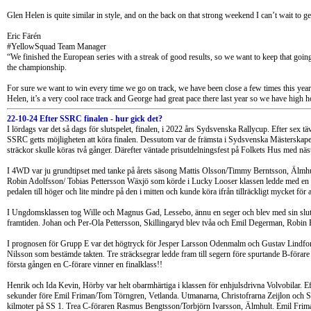
Glen Helen is quite similar in style, and on the back on that strong weekend I can’t wait to g
Eric Färén
#YellowSquad Team Manager
“We finished the European series with a streak of good results, so we want to keep that going 
the championship.
For sure we want to win every time we go on track, we have been close a few times this year n
Helen, it’s a very cool race track and George had great pace there last year so we have high 
22-10-24 Efter SSRC finalen - hur gick det?
I lördags var det så dags för slutspelet, finalen, i 2022 års Sydsvenska Rallycup. Efter sex
SSRC getts möjligheten att köra finalen. Dessutom var de främsta i Sydsvenska Mästerskap
sträckor skulle köras två gånger. Därefter väntade prisutdelningsfest på Folkets Hus med näs
I 4WD var ju grundtipset med tanke på årets säsong Mattis Olsson/Timmy Berntsson, Älmhult
Robin Adolfsson/ Tobias Pettersson Wäxjö som körde i Lucky Looser klassen ledde med en kn
pedalen till höger och lite mindre på den i mitten och kunde köra ifrån tillräckligt mycket för
I Ungdomsklassen tog Wille och Magnus Gad, Lessebo, ännu en seger och blev med sin sluttid 
framtiden. Johan och Per-Ola Pettersson, Skillingaryd blev tvåa och Emil Degerman, Robin F
I prognosen för Grupp E var det högtryck för Jesper Larsson Odenmalm och Gustav Lindfors,
Nilsson som bestämde takten. Tre sträcksegrar ledde fram till segern före spurtande B-för
första gången en C-förare vinner en finalklass!!
Henrik och Ida Kevin, Hörby var helt obarmhärtiga i klassen för enhjulsdrivna Volvobilar. Eft
sekunder före Emil Friman/Tom Törngren, Vetlanda. Utmanarna, Christofrarna Zeijlon och Sv
kilmoter på SS 1. Trea C-föraren Rasmus Bengtsson/Torbjörn Ivarsson, Älmhult. Emil Frima