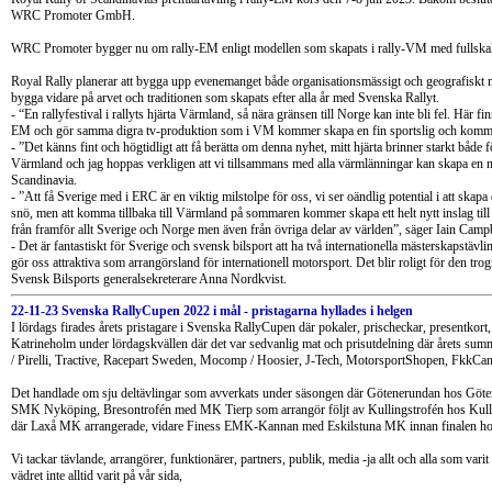
WRC Promoter GmbH.
WRC Promoter bygger nu om rally-EM enligt modellen som skapats i rally-VM med fullskalig tv
Royal Rally planerar att bygga upp evenemanget både organisationsmässigt och geografiskt
bygga vidare på arvet och traditionen som skapats efter alla år med Svenska Rallyt.
- “En rallyfestival i rallyts hjärta Värmland, så nära gränsen till Norge kan inte bli fel. Här
EM och gör samma digra tv-produktion som i VM kommer skapa en fin sportslig och kommers
- ”Det känns fint och högtidligt att få berätta om denna nyhet, mitt hjärta brinner starkt både f
Värmland och jag hoppas verkligen att vi tillsammans med alla värmlänningar kan skapa en ny
Scandinavia.
- ”Att få Sverige med i ERC är en viktig milstolpe för oss, vi ser oändlig potential i att skap
snö, men att komma tillbaka till Värmland på sommaren kommer skapa ett helt nytt inslag till
från framför allt Sverige och Norge men även från övriga delar av världen”, säger Iain C
- Det är fantastiskt för Sverige och svensk bilsport att ha två internationella mästerskapstävli
gör oss attraktiva som arrangörsland för internationell motorsport. Det blir roligt för den trogn
Svensk Bilsports generalsekreterare Anna Nordkvist.
22-11-23 Svenska RallyCupen 2022 i mål - pristagarna hyllades i helgen
I lördags firades årets pristagare i Svenska RallyCupen där pokaler, prischeckar, presentkort, t
Katrineholm under lördagskvällen där det var sedvanlig mat och prisutdelning där årets sum
/ Pirelli, Tractive, Racepart Sweden, Mocomp / Hoosier, J-Tech, MotorsportShopen, FkkCanc
Det handlade om sju deltävlingar som avverkats under säsongen där Götenerundan hos Götene
SMK Nyköping, Bresontrofén med MK Tierp som arrangör följt av Kullingstrofén hos Kullings
där Laxå MK arrangerade, vidare Finess EMK-Kannan med Eskilstuna MK innan finalen ho
Vi tackar tävlande, arrangörer, funktionärer, partners, publik, media -ja allt och alla som varit 
vädret inte alltid varit på vår sida,