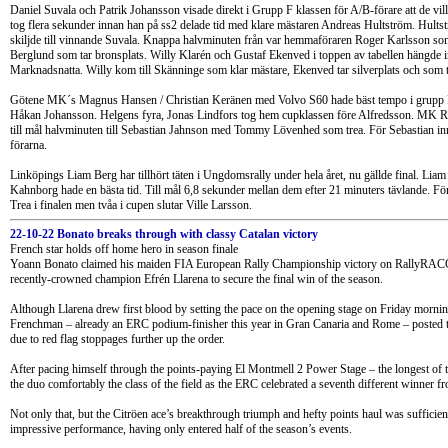
Daniel Suvala och Patrik Johansson visade direkt i Grupp F klassen för A/B-förare att de vill
tog flera sekunder innan han på ss2 delade tid med klare mästaren Andreas Hultström. Hultst
skiljde till vinnande Suvala. Knappa halvminuten från var hemmaföraren Roger Karlsson som j
Berglund som tar bronsplats. Willy Klarén och Gustaf Ekenved i toppen av tabellen hängde
Marknadsnatta. Willy kom till Skänninge som klar mästare, Ekenved tar silverplats och som tre
Götene MK´s Magnus Hansen / Christian Keränen med Volvo S60 hade bäst tempo i grupp E
Håkan Johansson. Helgens fyra, Jonas Lindfors tog hem cupklassen före Alfredsson. MK R
till mål halvminuten till Sebastian Jahnson med Tommy Lövenhed som trea. För Sebastian in
förarna.
Linköpings Liam Berg har tillhört täten i Ungdomsrally under hela året, nu gällde final. Li
Kahnborg hade en bästa tid. Till mål 6,8 sekunder mellan dem efter 21 minuters tävlande. F
Trea i finalen men tvåa i cupen slutar Ville Larsson.
22-10-22 Bonato breaks through with classy Catalan victory
French star holds off home hero in season finale
Yoann Bonato claimed his maiden FIA European Rally Championship victory on RallyRACC C
recently-crowned champion Efrén Llarena to secure the final win of the season.
Although Llarena drew first blood by setting the pace on the opening stage on Friday morning
Frenchman – already an ERC podium-finisher this year in Gran Canaria and Rome – posted the
due to red flag stoppages further up the order.
After pacing himself through the points-paying El Montmell 2 Power Stage – the longest of t
the duo comfortably the class of the field as the ERC celebrated a seventh different winner fr
Not only that, but the Citröen ace’s breakthrough triumph and hefty points haul was sufficien
impressive performance, having only entered half of the season’s events.