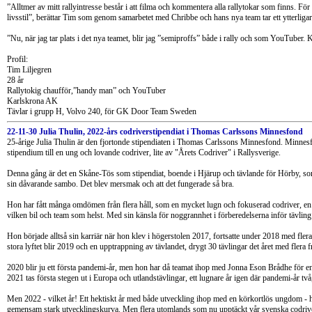
”Alltmer av mitt rallyintresse består i att filma och kommentera alla rallytokar som finns. För
livsstil”, berättar Tim som genom samarbetet med Chribbe och hans nya team tar ett ytterligar
”Nu, när jag tar plats i det nya teamet, blir jag ”semiproffs” både i rally och som YouTuber. 
Profil:
Tim Liljegren
28 år
Rallytokig chaufför,”handy man” och YouTuber
Karlskrona AK
Tävlar i grupp H, Volvo 240, för GK Door Team Sweden
22-11-30 Julia Thulin, 2022-års codriverstipendiat i Thomas Carlssons Minnesfond
25-årige Julia Thulin är den fjortonde stipendiaten i Thomas Carlssons Minnesfond. Minnesf
stipendium till en ung och lovande codriver, lite av "Årets Codriver" i Rallysverige.
Denna gång är det en Skåne-Tös som stipendiat, boende i Hjärup och tävlande för Hörby, som
sin dåvarande sambo. Det blev mersmak och att det fungerade så bra.
Hon har fått många omdömen från flera håll, som en mycket lugn och fokuserad codriver, en 
vilken bil och team som helst. Med sin känsla för noggrannhet i förberedelserna inför tävling h
Hon började alltså sin karriär när hon klev i högerstolen 2017, fortsatte under 2018 med fler
stora lyftet blir 2019 och en upptrappning av tävlandet, drygt 30 tävlingar det året med flera
2020 blir ju ett första pandemi-år, men hon har då teamat ihop med Jonna Eson Brådhe för 
2021 tas första stegen ut i Europa och utlandstävlingar, ett lugnare år igen där pandemi-år två, 
Men 2022 - vilket år! Ett hektiskt år med både utveckling ihop med en körkortlös ungdom - 
gemensam stark utvecklingskurva. Men flera utomlands som nu upptäckt vår svenska codriver,