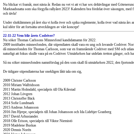
Nu blickar vi framåt, mot nästa år. Redan nu vet vi att vi har sex deltävlingar med Götene
Marknadsnatta som ska förgylla rallyåret 2023! Kalendern bra fördelat över säsongen, med fl
och tävla!
Under slutklämmen på året ska vi kolla över och spika reglemente, kolla över vad nästa års 
kul idéer för att fortsätta utvecklingen av vårt koncept!
22-11-22 Vem blir årets Codriver?
Nu söker Thomas Carlssons Minnesfond kandidatnamn för 2022.
2009 instiftades minnesfonden, där stipendiaten skall vara en ung och lovande Codriver. Nor
då minnesfonden för Thomas Carlsson, som var en framstående Codriver med SM och utlandss
naturligt att fokus skulle vara på en Codriver. Utmärkelsen har utdelats tretton gånger, och har 
Så nu söker minnesfonden namnförslag på den som skall få utmärkelsen 2022, den fjortonde 
De tidigare stipendiaterna har onekligen låtit tala om sig,
2009 Christer Carlsson
2010 Miriam Walfridsson
2011 Martin Holmdahl, specialpris till Ola Kilestad
2012 Johan Lövgren
2013 Christoffer Bäck
2014 Sofie Lundmark
2015 Andreas Johansson
2016 Jim Hjerpe, specialpris till Johan Johansson och Ida Lidebjer Granberg
2017 David Arhusiander.
2018 Olle Erixon, specialpris till Viktor Niemistö
2019 Madelene Buskas
2020 Dennis Norén