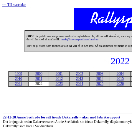
<< Till startsidan
OBS!
Här publiceras era pressutskick eller nyhetsbrev. Ja, allt ni vill ska nå ut, vare sig
du vill ha med så maila till:
maria@motorsportivarmland.nu
MiV är ju sidan som förmedlar allt NI vill få ut och läsa! Så välkommen att maila in din
2022
1999
2000
2001
2002
2003
2004
2010
2011
2012
2013
2014
2015
2021
2022
2023
2024
2025
2026
22-12-28 Annie Seel redo för sitt tionde Dakarrally – åker med fabrikssupport
Det är tjugo år sedan Dakarveteranen Annie Seel körde sitt första Dakarrally, då på motorcykel.
Dakarrallyt som körs i Saudiarabien.