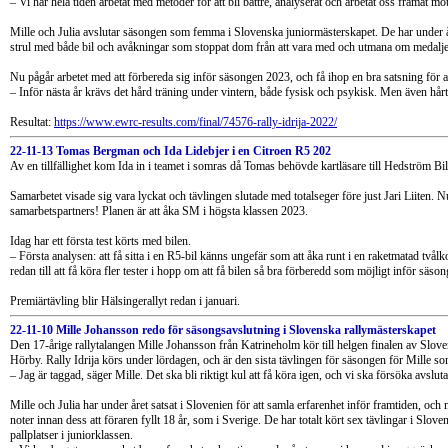
– Vi har hela tiden arbetat med metoder för att bli bättre, analyserat och arbetat oss framåt mot
Mille och Julia avslutar säsongen som femma i Slovenska juniormästerskapet. De har under året 
strul med både bil och avåkningar som stoppat dom från att vara med och utmana om medalje
Nu pågår arbetet med att förbereda sig inför säsongen 2023, och få ihop en bra satsning för a
– Inför nästa år krävs det hård träning under vintern, både fysisk och psykisk. Men även hårt
Resultat:
https://www.ewrc-results.com/final/74576-rally-idrija-2022/
22-11-13 Tomas Bergman och Ida Lidebjer i en Citroen R5 202
Av en tillfällighet kom Ida in i teamet i somras då Tomas behövde kartläsare till Hedström Bil-
Samarbetet visade sig vara lyckat och tävlingen slutade med totalseger före just Jari Liiten. 
samarbetspartners! Planen är att åka SM i högsta klassen 2023.
Idag har ett första test körts med bilen.
– Första analysen: att få sitta i en R5-bil känns ungefär som att åka runt i en raketmatad t
redan till att få köra fler tester i hopp om att få bilen så bra förberedd som möjligt inför säson
Premiärtävling blir Hälsingerallyt redan i januari.
22-11-10 Mille Johansson redo för säsongsavslutning i Slovenska rallymästerskapet
Den 17-årige rallytalangen Mille Johansson från Katrineholm kör till helgen finalen av Slov
Hörby. Rally Idrija körs under lördagen, och är den sista tävlingen för säsongen för Mille som 
– Jag är taggad, säger Mille. Det ska bli riktigt kul att få köra igen, och vi ska försöka avslut
Mille och Julia har under året satsat i Slovenien för att samla erfarenhet inför framtiden, o
noter innan dess att föraren fyllt 18 år, som i Sverige. De har totalt kört sex tävlingar i Sl
pallplatser i juniorklassen.