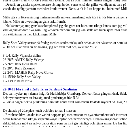
Fiesta Rally4 från M-Sport Polen, och totalt är det 15 bilar i klassen denna helgen. Rally Soca
– Detta är en ganska mycket kortare tävling än den senaste, så det gäller verkligen att vara på
visade det tydligt jämfört med våra konkurrenter. Det ska bli kul att hoppa in i bilen med Mill
Mille gör sin första säsong i internationella rallysammanhang, och kör i år för första gånge
känner Mille att utvecklingen gått starkt framåt.
– Nu känner jag mig ganska säker på vad jag ska göra när bilen inte riktigt känns som jag vill
vad jag vill att dom ska göra. Jag vet även mer om hur jag kan ställa om bilen själv inför sträc
om stötdämparna med klick, säger Mille.
Rally Soca Valley startar på fredag med en stadssträcka, och sedan är det två sträckor som kö
– Det ser ut att vara en fin tävling, jag ser fram mot den, avslutar Mille.
8-9/4: Rally Vipavska dolina
26-28/5: AMTK Rally Velenje
25-26/6: INA Delta Rally
19-20/8: Rally Železniki
22-24/9: MAHLE Rally Nova Gorica
14-15/10: Rally Soca Valley
12-13/11: Rally Idrija
22-10-11 Ida i mål i Rally Terra Sarda på Sardinien
Det var mycket nytt denna helg för Ida Lidebjer Granberg. Det var första gången Henk Bakke
helt nytt notsystem att lära sig, med graderingar från 5-34.
– Första dagen fick vi punktering samt lite annat strul som tyvärr kostade mycket tid. Dag 2 
De slutade på 26:e plats totalt och blev tolva i i klassen.
– Resultatet blev kanske inte vad vi hoppats på, men massor av nya erfarenheter och intressanta
bitvis blandat med riktiga serpentinvägar uppför och nerför bergen. Hela tävlingsorganisatione
aldrig tidigare mött en rallyorganosation som varit så gästvänliga och hjälpsamma. De har fixat e