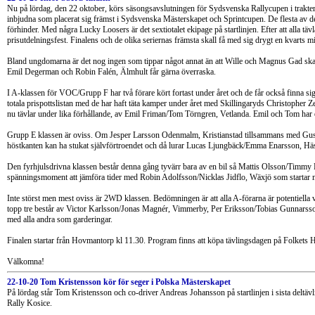
Nu på lördag, den 22 oktober, körs säsongsavslutningen för Sydsvenska Rallycupen i trakter
inbjudna som placerat sig främst i Sydsvenska Mästerskapet och Sprintcupen. De flesta av de
förhinder. Med några Lucky Loosers är det sextiotalet ekipage på startlinjen. Efter att alla tävl
prisutdelningsfest. Finalens och de olika seriernas främsta skall få med sig drygt en kvarts m
Bland ungdomarna är det nog ingen som tippar något annat än att Wille och Magnus Gad skal
Emil Degerman och Robin Falén, Älmhult får gärna överraska.
I A-klassen för VOC/Grupp F har två förare kört fortast under året och de får också finna sig 
totala prispottslistan med de har haft täta kamper under året med Skillingaryds Christopher Ze
nu tävlar under lika förhållande, av Emil Friman/Tom Törngren, Vetlanda. Emil och Tom har eft
Grupp E klassen är oviss. Om Jesper Larsson Odenmalm, Kristianstad tillsammans med Gustav 
höstkanten kan ha stukat självförtroendet och då lurar Lucas Ljungbäck/Emma Enarsson, Hä
Den fyrhjulsdrivna klassen består denna gång tyvärr bara av en bil så Mattis Olsson/Timmy 
spänningsmoment att jämföra tider med Robin Adolfsson/Nicklas Jidflo, Wäxjö som startar 
Inte störst men mest oviss är 2WD klassen. Bedömningen är att alla A-förarna är potentiella vi
topp tre består av Victor Karlsson/Jonas Magnér, Vimmerby, Per Eriksson/Tobias Gunnar
med alla andra som garderingar.
Finalen startar från Hovmantorp kl 11.30. Program finns att köpa tävlingsdagen på Folkets 
Välkomna!
22-10-20 Tom Kristensson kör för seger i Polska Mästerskapet
På lördag står Tom Kristensson och co-driver Andreas Johansson på startlinjen i sista deltäv
Rally Kosice.