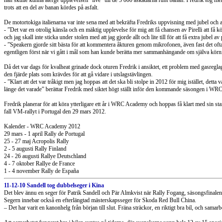
han skulle kunna återge upplevelsen ”live” till de 5 000 åskådarna runt banan. Fredrik tog me
trots att en del av banan kördes på asfalt.
De motortokiga italienarna var inte sena med att bekräfta Fredriks uppvisning med jubel och 
- ”Det var en otrolig känsla och en mäktig upplevelse för mig att få chansen av Pirelli att f
och jag skall inte sticka under stolen med att jag gjorde allt och lite till för att få extra jubel a
- ”Speakern gjorde sitt bästa för att kommentera åkturen genom mikrofonen, även fast det of
egentligen först när vi gått i mål som han kunde berätta mer sammanhängande om själva körn
Då det var dags för kvalheat grinade dock oturen Fredrik i ansiktet, ett problem med gasregla
den fjärde plats som krävdes för att gå vidare i utslagstävlingen.
- ”Klart att det var tråkigt men jag hoppas att det ska bli stolpe in 2012 för mig istället, dett
länge det varade” berättar Fredrik med siktet högt ställt inför den kommande säsongen i W
Fredrik planerar för att köra ytterligare ett år i WRC Academy och hoppas få klart med sin sta
fall VM-rallyt i Portugal den 29 mars 2012.
Kalender - WRC Academy 2012
29 mars - 1 april Rally de Portugal
25 - 27 maj Acropolis Rally
2 - 5 augusti Rally Finland
24 - 26 augusti Rallye Deutschland
4 - 7 oktober Rallye de France
1 - 4 november Rally de España
11-12-10 Sandell tog dubbelseger i Kina
Det blev ännu en seger för Patrik Sandell och Pär Almkvist när Rally Fogang, säsongsfinalen
Segern innebar också en efterlängtad mästerskapsseger för Skoda Red Bull China.
– Det har varit en kanonhelg från början till slut. Fräna sträckor, en riktigt bra bil, och sama