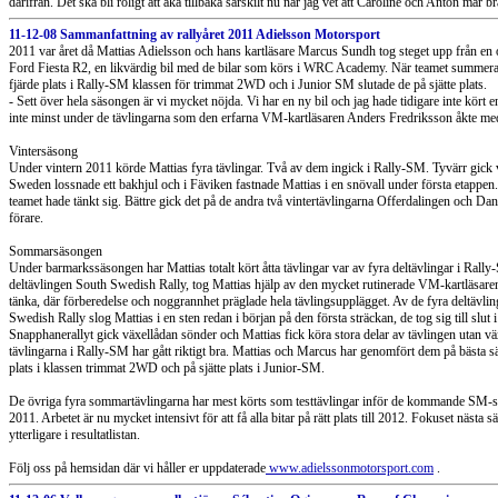
därifrån. Det ska bli roligt att åka tillbaka särskilt nu när jag vet att Caroline och Anton mår br
11-12-08 Sammanfattning av rallyåret 2011 Adielsson Motorsport
2011 var året då Mattias Adielsson och hans kartläsare Marcus Sundh tog steget upp från en o
Ford Fiesta R2, en likvärdig bil med de bilar som körs i WRC Academy. När teamet summerar
fjärde plats i Rally-SM klassen för trimmat 2WD och i Junior SM slutade de på sjätte plats.
- Sett över hela säsongen är vi mycket nöjda. Vi har en ny bil och jag hade tidigare inte kört e
inte minst under de tävlingarna som den erfarna VM-kartläsaren Anders Fredriksson åkte me
Vintersäsong
Under vintern 2011 körde Mattias fyra tävlingar. Två av dem ingick i Rally-SM. Tyvärr gick 
Sweden lossnade ett bakhjul och i Fäviken fastnade Mattias i en snövall under första etappen. 
teamet hade tänkt sig. Bättre gick det på de andra två vintertävlingarna Offerdalingen och Da
förare.
Sommarsäsongen
Under barmarkssäsongen har Mattias totalt kört åtta tävlingar var av fyra deltävlingar i Ral
deltävlingen South Swedish Rally, tog Mattias hjälp av den mycket rutinerade VM-kartläsaren A
tänka, där förberedelse och noggrannhet präglade hela tävlingsupplägget. Av de fyra deltävlin
Swedish Rally slog Mattias i en sten redan i början på den första sträckan, de tog sig till slu
Snapphanerallyt gick växellådan sönder och Mattias fick köra stora delar av tävlingen utan v
tävlingarna i Rally-SM har gått riktigt bra. Mattias och Marcus har genomfört dem på bästa
plats i klassen trimmat 2WD och på sjätte plats i Junior-SM.
De övriga fyra sommartävlingarna har mest körts som testtävlingar inför de kommande SM-
2011. Arbetet är nu mycket intensivt för att få alla bitar på rätt plats till 2012. Fokuset nästa 
ytterligare i resultatlistan.
Följ oss på hemsidan där vi håller er uppdaterade
www.adielssonmotorsport.com
.