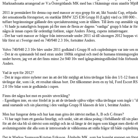
Marknadsnatta arrangerad av V:a Östergötlands MK med bas i Skänninge strax utanför Mjöl
2011 är premiäråret för denna cup med massor av nya grepp för att, likt Suzuki Cup, erbjuda
det sensationella förstapriset, en startklar BMW 325 E36 Grupp H (Light) värd ca 100 000
tuffare begränsningar gällande den specialutrustning som är tillåten. Till årets cup anmälde 
- Vi hade ju naturligtvis hoppats på fler men de flesta av dagens "vanliga" grupp h bilar är f
några år innan cupen får ordentligt fotfäste, säger Anders Åberg, cupens initiativtagare.
- Det har varit massor av frågor från intresserade under 2011 så till säsongen 2012 hoppas vi
blir först ut i Sverige med en 740/940 2.3 16v, fortsätter Anders.
Volvo 740/940 2.3 16v blev under 2011 godkänd i Grupp H och cupledningen var inte sen me
- Det är en spännande bil med strax under 160hk original och med de humana trimningsregler cu
under huven, jag vet att det finns minst 2st 940 16v med igångsättningstillstånd från förbundet s
Anders.
Vad är nytt för 2012?
- Det är inga större nyheter mer än att det blir möjligt att köra tävlingar från den 1/1-12 fram t
tävlingar där, som i år, ett resultat räknas bort. Det tillkommer även en ny bil, Ford Es
2.0 16v bilar som är godkända i cupen.
Finns det några hot mot en positiv utveckling?
- Egentligen inte, en stor fördel är ju att de tävlande själva väljer vilka tävlingar som ingår 
antal startande och sin placering i den vanliga Grupp H klassen de kör i, berättar Anders.
Men hur fungerar detta och hur kan man göra det rättvist mellan A, B och C-förare?
- Vi har tagit fram ett ganska finurligt, och unikt, sätt att räkna poäng i förhållande till sin pla
för att det ska bli så rättvist som möjligt och än så länge är det ingen som klagat men direkt efter
avslutningsmöte där alla som är intresserade är välkkomna att ställa frågor till både cupledni
Det är Markus Svensson/Kristian Eriksson, Älmhults MK, som har kopplat greppet om förstap