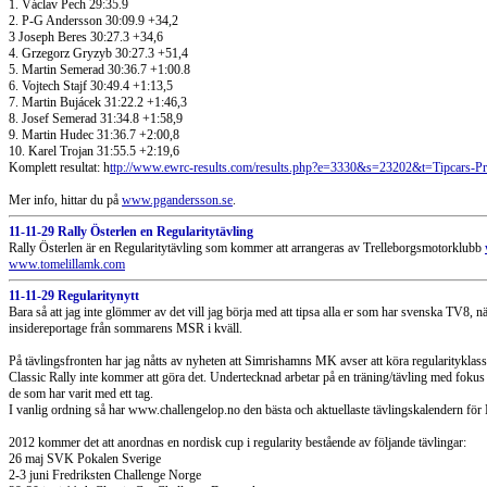
1. Václav Pech 29:35.9
2. P-G Andersson 30:09.9 +34,2
3 Joseph Beres 30:27.3 +34,6
4. Grzegorz Gryzyb 30:27.3 +51,4
5. Martin Semerad 30:36.7 +1:00.8
6. Vojtech Stajf 30:49.4 +1:13,5
7. Martin Bujácek 31:22.2 +1:46,3
8. Josef Semerad 31:34.8 +1:58,9
9. Martin Hudec 31:36.7 +2:00,8
10. Karel Trojan 31:55.5 +2:19,6
Komplett resultat: h
ttp://www.ewrc-results.com/results.php?e=3330&s=23202&t=Tipcars-Pr
Mer info, hittar du på
www.pgandersson.se
.
11-11-29 Rally Österlen en Regularitytävling
Rally Österlen är en Regularitytävling som kommer att arrangeras av Trelleborgsmotorklubb
www.tomelillamk.com
11-11-29 Regularitynytt
Bara så att jag inte glömmer av det vill jag börja med att tipsa alla er som har svenska TV8
insidereportage från sommarens MSR i kväll.
På tävlingsfronten har jag nåtts av nyheten att Simrishamns MK avser att köra regularityklass
Classic Rally inte kommer att göra det. Undertecknad arbetar på en träning/tävling med fokus
de som har varit med ett tag.
I vanlig ordning så har www.challengelop.no den bästa och aktuellaste tävlingskalendern för
2012 kommer det att anordnas en nordisk cup i regularity bestående av följande tävlingar:
26 maj SVK Pokalen Sverige
2-3 juni Fredriksten Challenge Norge