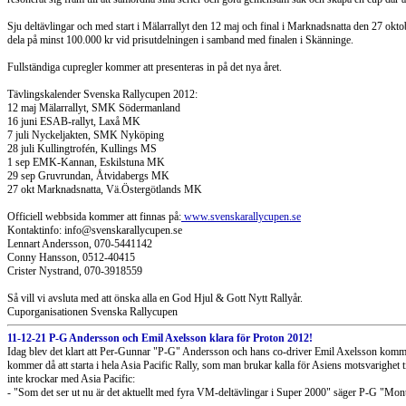
Sju deltävlingar och med start i Mälarrallyt den 12 maj och final i Marknadsnatta den 27 okt
dela på minst 100.000 kr vid prisutdelningen i samband med finalen i Skänninge.
Fullständiga cupregler kommer att presenteras in på det nya året.
Tävlingskalender Svenska Rallycupen 2012:
12 maj Mälarrallyt, SMK Södermanland
16 juni ESAB-rallyt, Laxå MK
7 juli Nyckeljakten, SMK Nyköping
28 juli Kullingtrofén, Kullings MS
1 sep EMK-Kannan, Eskilstuna MK
29 sep Gruvrundan, Åtvidabergs MK
27 okt Marknadsnatta, Vä.Östergötlands MK
Officiell webbsida kommer att finnas på:
www.svenskarallycupen.se
Kontaktinfo: info@svenskarallycupen.se
Lennart Andersson, 070-5441142
Conny Hansson, 0512-40415
Crister Nystrand, 070-3918559
Så vill vi avsluta med att önska alla en God Hjul & Gott Nytt Rallyår.
Cuporganisationen Svenska Rallycupen
11-12-21 P-G Andersson och Emil Axelsson klara för Proton 2012!
Idag blev det klart att Per-Gunnar "P-G" Andersson och hans co-driver Emil Axelsson kommer
kommer då att starta i hela Asia Pacific Rally, som man brukar kalla för Asiens motsvarighe
inte krockar med Asia Pacific:
- "Som det ser ut nu är det aktuellt med fyra VM-deltävlingar i Super 2000" säger P-G "Mon