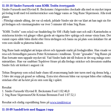
11-10-10 Sindre Furuseth vann KMK Trofén övertygande
Sindre Furuseth med Øyvind R. Beckstrøm i högerstolen chockade alla med en mycket imponer
på fredag kväll med två mörkersträckor som bägge vanns av Stig Rune Skjærmoen. Alla trodde
planer.
- Plötsligt stämde allting, det var så enkelt, jublade Sindre när det var klart att han tagit sin
på lördagen och vinstmarginalen var över 5 minuter till tvåan Stig Rune.
”KMK Trofén” som också var finaltävling för SM i Rally hade start och mål i Katrineholm och 
sträckorna kördes två gånger vilket gjorde att vägarna blev spåriga och stenar växta fram. De
vunnit cupen sålde bilen direkt efter förra tävlingen och fanns nu på plats som åskådare för at
vem som skulle ta platserna bakom.
Stig Rune hade möjlighet att knipa silvret och öppnade starkt på fredagkvällen. Han visade verk
resa och förmodligen passera Petter Kristiansen i totallistan. Tyvärr ”grusades” Stig Runes pl
Han fortsatte men tappade mycket tid. Vad Sindre hade ätit till frukost är det nog många som 
mästarklass. Han var snabbast Topdriver förare på alla lördags sträckor och dessutom snab
Sindre fick sitt körkort i augusti i år.
Tobias Bergetorp som också hade chans till avancemang hade inte turen med sig denna helg,
5 blev det stopp på grund av rullning. Extra trist eftersom bilen var nyrepat bilen efter rulln
sträckan efter att ha kört på en sten som låg i spåret.
Resultat
1. Sindre Furuseth/ Øyvind R. Beckstrøm Ford 1:02:46,0
2. Stig Rune Skjærmoen/Ole Kristian Brennum Ford 1:07:52,1
Resultat och slutlig cupställning finns på
www.topdriver.se
11-10-09 Sandell bröt med flaggan i topp