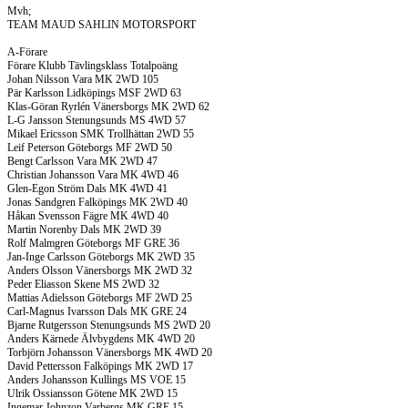
Mvh;
TEAM MAUD SAHLIN MOTORSPORT
A-Förare
Förare Klubb Tävlingsklass Totalpoäng
Johan Nilsson Vara MK 2WD 105
Pär Karlsson Lidköpings MSF 2WD 63
Klas-Göran Ryrlén Vänersborgs MK 2WD 62
L-G Jansson Stenungsunds MS 4WD 57
Mikael Ericsson SMK Trollhättan 2WD 55
Leif Peterson Göteborgs MF 2WD 50
Bengt Carlsson Vara MK 2WD 47
Christian Johansson Vara MK 4WD 46
Glen-Egon Ström Dals MK 4WD 41
Jonas Sandgren Falköpings MK 2WD 40
Håkan Svensson Fägre MK 4WD 40
Martin Norenby Dals MK 2WD 39
Rolf Malmgren Göteborgs MF GRE 36
Jan-Inge Carlsson Göteborgs MK 2WD 35
Anders Olsson Vänersborgs MK 2WD 32
Peder Eliasson Skene MS 2WD 32
Mattias Adielsson Göteborgs MF 2WD 25
Carl-Magnus Ivarsson Dals MK GRE 24
Bjarne Rutgersson Stenungsunds MS 2WD 20
Anders Kärnede Älvbygdens MK 4WD 20
Torbjörn Johansson Vänersborgs MK 4WD 20
David Pettersson Falköpings MK 2WD 17
Anders Johansson Kullings MS VOE 15
Ulrik Ossiansson Götene MK 2WD 15
Ingemar Johnzon Varbergs MK GRE 15