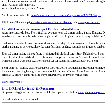
- Det känns verkligen utmanade och lärorikt att få vara delaktig i nästa års Academy och jag h
skall lyckas att slå sig in bland
världseliten inom rally,avslutar Pontus.
Mer info finns nedan eller
http://www.fiainstitute.com/news/Pages/article-99999999.aspx
Följ Pontus Tidemand på
www.facebook.com/PontusTidemand
och
www.gopontus.com
11-11-18 Skandinavisk dominans på FFST International Shootout
Årets internationella Ford Fiesta final har avslutats efter två dagars tävling i norra England. D
som från vart land kvalificerats och arrangör är MSport i England under ledning av Malcom 
Tävlingen innehåller förutom körning ett antal nödvändiga element som en bra förare behöver
styrka, mätning av psykologisk styrka samt förmågan att fånga journalisters intresse i samba
Efter två dagar tävling var sex förare kvalificerad till slutfinal varav Steve Røkland och Pette
presenterades Steve Røkland som årets vinnare. Juryn som bestod av Msports ledning förstärkt
vem som skulle utses som segrare eftersom det var väldigt jämt mellan Steve och Petter.
Petter som var i ledning efter första dagens prov kunde inte riktigt hänga Steves när körning
imponerande körning hade gett honom segern i årets final. Värt att nämna är att Steves bästa t
samma bil. Ett stort grattis till både Steve och Petter till en mycket lyckad final!!
www.topdriver.se
11-11-15 R4, full fart framåt för Rudengren
Nu pågår ombyggnationen av R4 för fullt, kolla in på vår webbplats
www.johanrudengren.se
Test i december hos Depå Grande.