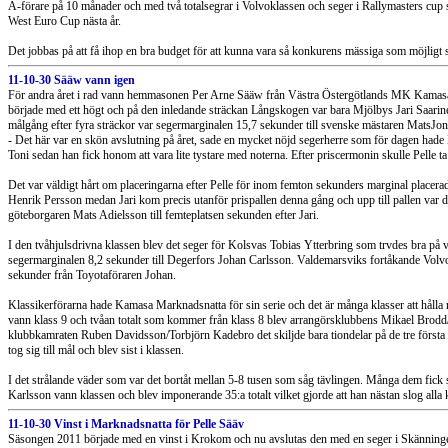
A-förare på 10 månader och med två totalsegrar i Volvoklassen och seger i Rallymasters cup 
West Euro Cup nästa år.
Det jobbas på att få ihop en bra budget för att kunna vara så konkurens mässiga som möjligt 
11-10-30 Sääw vann igen
För andra året i rad vann hemmasonen Per Arne Sääw från Västra Östergötlands MK Kamasa-
började med ett högt och på den inledande sträckan Långskogen var bara Mjölbys Jari Saarine
målgång efter fyra sträckor var segermarginalen 15,7 sekunder till svenske mästaren MatsJo
- Det här var en skön avslutning på året, sade en mycket nöjd segerherre som för dagen hade
Toni sedan han fick honom att vara lite tystare med noterna. Efter priscermonin skulle Pelle ta 
Det var väldigt hårt om placeringarna efter Pelle för inom femton sekunders marginal placer
Henrik Persson medan Jari kom precis utanför prispallen denna gång och upp till pallen var d
göteborgaren Mats Adielsson till femteplatsen sekunden efter Jari.
I den tvåhjulsdrivna klassen blev det seger för Kolsvas Tobias Ytterbring som trvdes bra på
segermarginalen 8,2 sekunder till Degerfors Johan Carlsson. Valdemarsviks fortåkande Volvoåk
sekunder från Toyotaföraren Johan.
Klassikerförarna hade Kamasa Marknadsnatta för sin serie och det är många klasser att håll
vann klass 9 och tvåan totalt som kommer från klass 8 blev arrangörsklubbens Mikael Brod
klubbkamraten Ruben Davidsson/Torbjörn Kadebro det skiljde bara tiondelar på de tre första st
tog sig till mål och blev sist i klassen.
I det strålande väder som var det bortåt mellan 5-8 tusen som såg tävlingen. Många dem fick
Karlsson vann klassen och blev imponerande 35:a totalt vilket gjorde att han nästan slog alla 
11-10-30 Vinst i Marknadsnatta för Pelle Sääv
Säsongen 2011 började med en vinst i Krokom och nu avslutas den med en seger i Skänninge