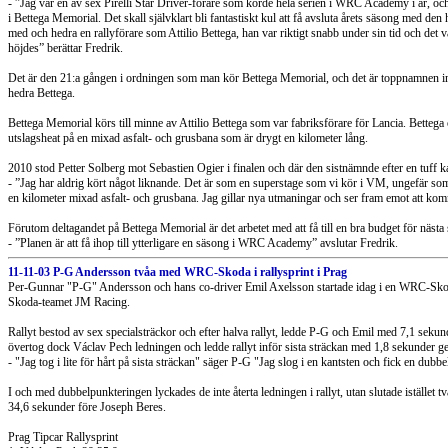
- ”Jag var en av sex Pirelli Star Driver-förare som körde hela serien i WRC Academy i år, och
i Bettega Memorial. Det skall självklart bli fantastiskt kul att få avsluta årets säsong med den h
med och hedra en rallyförare som Attilio Bettega, han var riktigt snabb under sin tid och det 
höjdes” berättar Fredrik.
Det är den 21:a gången i ordningen som man kör Bettega Memorial, och det är toppnamnen in
hedra Bettega.
Bettega Memorial körs till minne av Attilio Bettega som var fabriksförare för Lancia. Bette
utslagsheat på en mixad asfalt- och grusbana som är drygt en kilometer lång.
2010 stod Petter Solberg mot Sebastien Ogier i finalen och där den sistnämnde efter en tuff k
- ”Jag har aldrig kört något liknande. Det är som en superstage som vi kör i VM, ungefär s
en kilometer mixad asfalt- och grusbana. Jag gillar nya utmaningar och ser fram emot att komm
Förutom deltagandet på Bettega Memorial är det arbetet med att få till en bra budget för nästa
- ”Planen är att få ihop till ytterligare en säsong i WRC Academy” avslutar Fredrik.
11-11-03 P-G Andersson tvåa med WRC-Skoda i rallysprint i Prag
Per-Gunnar "P-G" Andersson och hans co-driver Emil Axelsson startade idag i en WRC-Skoda 
Skoda-teamet JM Racing.
Rallyt bestod av sex specialsträckor och efter halva rallyt, ledde P-G och Emil med 7,1 sek
övertog dock Václav Pech ledningen och ledde rallyt inför sista sträckan med 1,8 sekunder
- "Jag tog i lite för hårt på sista sträckan" säger P-G "Jag slog i en kantsten och fick en dubb
I och med dubbelpunkteringen lyckades de inte återta ledningen i rallyt, utan slutade istället
34,6 sekunder före Joseph Beres.
Prag Tipcar Rallysprint