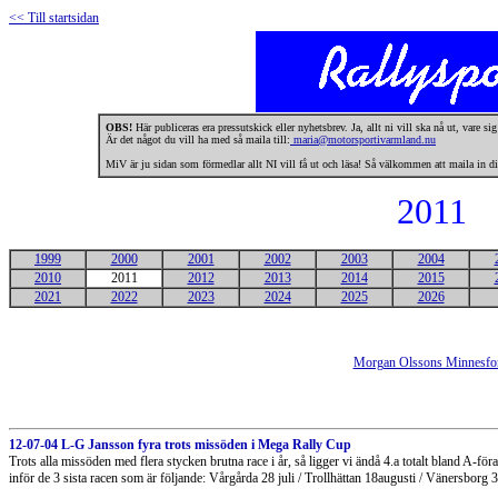
<< Till startsidan
OBS!
Här publiceras era pressutskick eller nyhetsbrev. Ja, allt ni vill ska nå ut, vare si
Är det något du vill ha med så maila till:
maria@motorsportivarmland.nu
MiV är ju sidan som förmedlar allt NI vill få ut och läsa! Så välkommen att maila in di
2011
1999
2000
2001
2002
2003
2004
2010
2011
2012
2013
2014
2015
2021
2022
2023
2024
2025
2026
Morgan Olssons Minnesfo
12-07-04 L-G Jansson fyra trots missöden i Mega Rally Cup
Trots alla missöden med flera stycken brutna race i år, så ligger vi ändå 4.a totalt bland A-för
inför de 3 sista racen som är följande: Vårgårda 28 juli / Trollhättan 18augusti / Vänersborg 