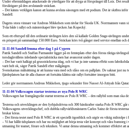
Under eftermiddagen attackerade de ytterligare för att dryga ut försprånget till Loix. Det resul
försiktigare på den avslutande sträckan.
– Det känns verkligen kanon att kunna avsluta säsongen med ett podium. Det är skitbra inför f
Sandell.
Dagens stora vinnare var Andreas Mikkelsen som tävlar för Skoda UK. Norrmannen vann sin
Tvåa både i rallyt och mästerskapet blev tjecken Jan Kopecký.
Som ett efterspel till den ordinarie tävlingen körs den så kallade Golden Stage-tävlingen un
en prispott på sammanlagt 150.000 Euro. Sträckan körs två gånger med service emellan och d
11-11-04 Sandell femma efter dag 1 på Cypern
Patrik Sandell och Staffan Parmander ligger på en femteplats efter den första riktiga tävlin
torsdagkvällens inledande specialsträcka men har avancerat under dagen.
– Det har varit halkigt på grussträckorna idag, och vi har ju inte samma effekt som fabriksbil
varit helt ok, säger Patrik Sandell efter målgången.
Svenskarnas målsättning är att kunna vara med och slåss om en pallplats. De saknar just nu t
fjärdeplatsen har de alla chanser att fortsätta klättra när rallyt fortsätter imorgon bitti.
Leder gör norrmannen Andreas Mikkelsen, tjugo sekunder före Nasser Al-Attiyah från Qatar. 
11-11-04 Volkswagen startar testerna av nya Polo R WRC
Volkswagen har framgångsrikt startat testerna av Polo R WRC – den rallybil som man ska d
Testerna och utvecklingen av den fyrhjulsdrivna och 300 hästkrafter starka Polo R WRC går nu
Volkswagens utvecklingschef, och dubbla rallyvärldsmästaren Carlos Sainz de första testerna 
brukar köras.
– Det första testet med Polo R WRC är ett speciellt ögonblick och utgör en viktig milstolpe i
– Vi har hållit tidsplanen och har nu möjlighet att börja testa vårt koncept och våra framsteg i
utmaning för teamet, förare och tekniken. Vi antar denna utmaning och kommer effektivt att använ