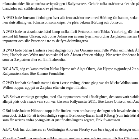
räkna sina tider för att utröna seriepoängen i Rallymasters. Och de tuffa sträckorna slet hår
blandades och ställde stora krav på teamen.
A 4WD hade Jonsson i ledningen över alla fem sträckor men med Hörbing tätt bakom, sedan
i en slutställning var Johansson som kniper 3:e plats bakom Hörbing och Jonsson.
A 2WD hade en absolut stenhård kamp mellan Leif Pettersson och Tobias Ytterbring, där den 
sekund till Jimmy Olsson, och Jonas Johansson in som fyra, men ordnar 3:e platsen i serien b
imponerar och slår Petterson i tre av de fyra deltävlingarna.
B 2WD hade Stefan Hanhela i bäst slagläge före Jan Onkamo samt Pelle Wilén och Patrik Åh
bröt, Hanhela och Wilén med tekniska fel och Åhman efter ett taklägg. När serien för denn
som tar 3:e platsen efter ett fint finalresultat.
B/C 4 WD, såg en kamp mellan Niclas Hjerpe och Algot Öberg, där Hjerpe avgjorde på 2:a s
Rallymastersklass före Kimmo Frondelius.
C 2WD har haft skiftande namn i täten i varje tävling, denna gång var det Micke Wallon som 
Wallon hoppar upp på en 2:a plats efter sin seger i finalen.
A/B Std var ett riktigt getingbo, med alla toppnamnen med i finalfighten, den som varit stabila
alla på plats och visade vem som var klassens Rallymaster 2011, före Lasse Ohlsson och An
C Std hade Joakim Nilsson i topp inför finalen, men om han tog det lugnt och bevakade sin se
som dock räckte för att ta den slutliga segern före hockeyliraren Emil Kåberg (som inte kört de 
som får seriens andra poängplats är just finaltävlingens segrare, Erik Svantesson.
A/B/C GrE har dominerats av Gotläningen Andreas Norrby som bara tappat en delseger och ä
Klassiker/AppK har också en solklar segrare med tre starter och tre segrar, där Per Göthbe