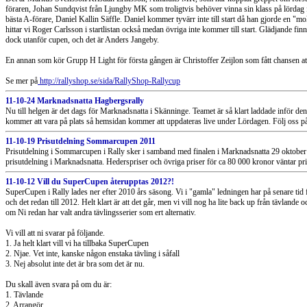
föraren, Johan Sundqvist från Ljungby MK som troligtvis behöver vinna sin klass på lördag fö
bästa A-förare, Daniel Kallin Säffle. Daniel kommer tyvärr inte till start då han gjorde en "m
hittar vi Roger Carlsson i startlistan också medan övriga inte kommer till start. Glädjande fin
dock utanför cupen, och det är Anders Jangeby.
En annan som kör Grupp H Light för första gången är Christoffer Zeijlon som fått chansen att 
Se mer på
http://rallyshop.se/sida/RallyShop-Rallycup
11-10-24 Marknadsnatta Hagbergsrally
Nu till helgen är det dags för Marknadsnatta i Skänninge. Teamet är så klart laddade inför d
kommer att vara på plats så hemsidan kommer att uppdateras live under Lördagen. Följ oss 
11-10-19 Prisutdelning Sommarcupen 2011
Prisutdelning i Sommarcupen i Rally sker i samband med finalen i Marknadsnatta 29 oktober 
prisutdelning i Marknadsnatta. Hederspriser och övriga priser för ca 80 000 kronor väntar pri
11-10-12 Vill du SuperCupen återupptas 2012?!
SuperCupen i Rally lades ner efter 2010 års säsong. Vi i "gamla" ledningen har på senare tid 
och det redan till 2012. Helt klart är att det går, men vi vill nog ha lite back up från tävlande och
om Ni redan har valt andra tävlingsserier som ert alternativ.
Vi vill att ni svarar på följande.
1. Ja helt klart vill vi ha tillbaka SuperCupen
2. Njae. Vet inte, kanske någon enstaka tävling i såfall
3. Nej absolut inte det är bra som det är nu.
Du skall även svara på om du är:
1. Tävlande
2. Arrangör