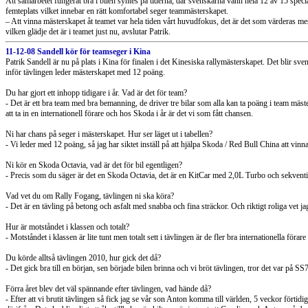
Att samarbetet fungerat bra i bilen syntes på tiderna, där svenskarna vann hela 12 av 15 speci
femteplats vilket innebar en rätt komfortabel seger teammästerskapet.
– Att vinna mästerskapet åt teamet var hela tiden vårt huvudfokus, det är det som värderas me
vilken glädje det är i teamet just nu, avslutar Patrik.
11-12-08 Sandell kör för teamseger i Kina
Patrik Sandell är nu på plats i Kina för finalen i det Kinesiska rallymästerskapet. Det blir s
inför tävlingen leder mästerskapet med 12 poäng.
Du har gjort ett inhopp tidigare i år. Vad är det för team?
- Det är ett bra team med bra bemanning, de driver tre bilar som alla kan ta poäng i team mäste
att ta in en internationell förare och hos Skoda i år är det vi som fått chansen.
Ni har chans på seger i mästerskapet. Hur ser läget ut i tabellen?
- Vi leder med 12 poäng, så jag har siktet inställ på att hjälpa Skoda / Red Bull China att vinna 
Ni kör en Skoda Octavia, vad är det för bil egentligen?
- Precis som du säger är det en Skoda Octavia, det är en KitCar med 2,0L Turbo och sekventiell 
Vad vet du om Rally Fogang, tävlingen ni ska köra?
- Det är en tävling på betong och asfalt med snabba och fina sträckor. Och riktigt roliga vet ja
Hur är motståndet i klassen och totalt?
- Motståndet i klassen är lite tunt men totalt sett i tävlingen är de fler bra internationella förar
Du körde alltså tävlingen 2010, hur gick det då?
- Det gick bra till en början, sen började bilen brinna och vi bröt tävlingen, tror det var på SS7
Förra året blev det väl spännande efter tävlingen, vad hände då?
- Efter att vi brutit tävlingen så fick jag se vår son Anton komma till världen, 5 veckor förtidig