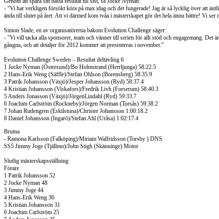
Genom att spara sitt bästa resultat till sist, sa Jocke Nyman:
- “Vi har verkligen försökt köra på max idag och det fungerade! Jag är så lycklig över att änt
ända till slutet på året. Att vi därmed kom tvåa i mästerskapet gör det hela ännu bättre! Vi ser
Simon Slade, en av organisatörerna bakom Evolution Challenge säger:
- ”Vi vill tacka alla sponsorer, team och vänner till serien för allt stöd och engagemang. Det ä
gångna, och att detaljer för 2012 kommer att presenteras i november.”
Evolution Challenge Sweden – Resultat deltävling 6
1 Jocke Nyman (Östersund)/Bo Holmstrand (Herrljunga) 58:22.5
2 Hans-Erik Weng (Säffle)/Stefan Ohlson (Borensberg) 58:35.9
3 Patrik Johansson (Växjö)/Jesper Johansson (Ryd) 58:37.4
4 Kristian Johansson (Viskafors)/Fredrik Livh (Forserum) 58:40.3
5 Anders Jonasson (Växjö)/JörgenLindahl (Ryd) 59:33.7
6 Joachim Carlström (Rockneby)/Jörgen Norman (Torsås) 59:38.2
7 Johan Rudengren (Eskilstuna)/Christer Johansson 1:00:18.2
8 Daniel Johansson (Ingarö)/Stefan Ahl (Uråsa) 1:02:17.4
Brutna
- Ramona Karlsson (Falköping)/Miriam Walfridsson (Torsby ) DNS
SS5 Jimmy Joge (Tjällmo)/John Stigh (Skänninge) Motor
Slutlig mästerskapsställning
Förare
1 Patrik Johansson 52
2 Jocke Nyman 48
3 Jimmy Joge 44
4 Hans-Erik Weng 36
5 Kristian Johansson 31
6 Joachim Carlström 25