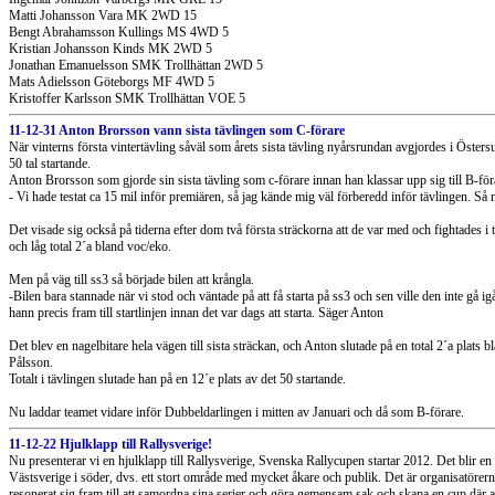
Matti Johansson Vara MK 2WD 15
Bengt Abrahamsson Kullings MS 4WD 5
Kristian Johansson Kinds MK 2WD 5
Jonathan Emanuelsson SMK Trollhättan 2WD 5
Mats Adielsson Göteborgs MF 4WD 5
Kristoffer Karlsson SMK Trollhättan VOE 5
11-12-31 Anton Brorsson vann sista tävlingen som C-förare
När vinterns första vintertävling såväl som årets sista tävling nyårsrundan avgjordes i Östers
50 tal startande.
Anton Brorsson som gjorde sin sista tävling som c-förare innan han klassar upp sig till B-förar
- Vi hade testat ca 15 mil inför premiären, så jag kände mig väl förberedd inför tävlingen. Så
Det visade sig också på tiderna efter dom två första sträckorna att de var med och fightades i
och låg total 2´a bland voc/eko.
Men på väg till ss3 så började bilen att krångla.
-Bilen bara stannade när vi stod och väntade på att få starta på ss3 och sen ville den inte gå i
hann precis fram till startlinjen innan det var dags att starta. Säger Anton
Det blev en nagelbitare hela vägen till sista sträckan, och Anton slutade på en total 2´a plat
Pålsson.
Totalt i tävlingen slutade han på en 12´e plats av det 50 startande.
Nu laddar teamet vidare inför Dubbeldarlingen i mitten av Januari och då som B-förare.
11-12-22 Hjulklapp till Rallysverige!
Nu presenterar vi en hjulklapp till Rallysverige, Svenska Rallycupen startar 2012. Det blir en 
Västsverige i söder, dvs. ett stort område med mycket åkare och publik. Det är organisatöre
resonerat sig fram till att samordna sina serier och göra gemensam sak och skapa en cup där al