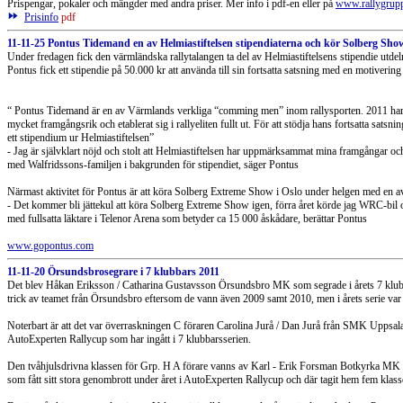
Prispengar, pokaler och mängder med andra priser. Mer info i pdf-en eller på
www.rallygrupp
Prisinfo
pdf
11-11-25 Pontus Tidemand en av Helmiastiftelsen stipendiaterna och kör Solberg Show
Under fredagen fick den värmländska rallytalangen ta del av Helmiastiftelsens stipendie utdel
Pontus fick ett stipendie på 50.000 kr att använda till sin fortsatta satsning med en motivering
“ Pontus Tidemand är en av Värmlands verkliga “comming men” inom rallysporten. 2011 har
mycket framgångsrik och etablerat sig i rallyeliten fullt ut. För att stödja hans fortsatta satsnin
ett stipendium ur Helmiastiftelsen”
- Jag är självklart nöjd och stolt att Helmiastiftelsen har uppmärksammat mina framgångar och
med Walfridssons-familjen i bakgrunden för stipendiet, säger Pontus
Närmast aktivitet för Pontus är att köra Solberg Extreme Show i Oslo under helgen med en a
- Det kommer bli jättekul att köra Solberg Extreme Show igen, förra året körde jag WRC-bil o
med fullsatta läktare i Telenor Arena som betyder ca 15 000 åskådare, berättar Pontus
www.gopontus.com
11-11-20 Örsundsbrosegrare i 7 klubbars 2011
Det blev Håkan Eriksson / Catharina Gustavsson Örsundsbro MK som segrade i årets 7 klubbars
trick av teamet från Örsundsbro eftersom de vann även 2009 samt 2010, men i årets serie va
Noterbart är att det var överraskningen C föraren Carolina Jurå / Dan Jurå från SMK Uppsa
AutoExperten Rallycup som har ingått i 7 klubbarsserien.
Den tvåhjulsdrivna klassen för Grp. H A förare vanns av Karl - Erik Forsman Botkyrka MK 
som fått sitt stora genombrott under året i AutoExperten Rallycup och där tagit hem fem klass