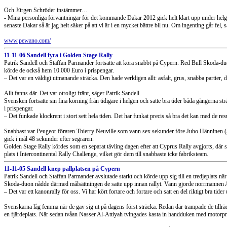
Och Jürgen Schröder instämmer…
- Mina personliga förväntningar för det kommande Dakar 2012 gick helt klart upp under helge
senaste Dakar så är jag helt säker på att vi är i en mycket bättre bil nu. Om ingenting går fel
www.pewano.com/
11-11-06 Sandell fyra i Golden Stage Rally
Patrik Sandell och Staffan Parmander fortsatte att köra snabbt på Cypern. Red Bull Skoda-d
körde de också hem 10.000 Euro i prispengar.
– Det var en väldigt utmanande sträcka. Den hade verkligen allt: asfalt, grus, snabba partier, d
Allt fanns där. Det var otroligt fränt, säger Patrik Sandell.
Svensken fortsatte sin fina körning från tidigare i helgen och satte bra tider båda gångerna str
i prispengar.
– Det funkade klockrent i stort sett hela tiden. Det har funkat precis så bra det kan med de res
Snabbast var Peugeot-föraren Thierry Neuville som vann sex sekunder före Juho Hänninen 
gick i mål 48 sekunder efter segraren.
Golden Stage Rally kördes som en separat tävling dagen efter att Cyprus Rally avgjorts, där sv
plats i Intercontinental Rally Challenge, vilket gör dem till snabbaste icke fabriksteam.
11-11-05 Sandell knep pallplatsen på Cypern
Patrik Sandell och Staffan Parmander avslutade starkt och körde upp sig till en tredjeplats 
Skoda-duon nådde därmed målsättningen de satte upp innan rallyt. Vann gjorde norrmannen
– Det var ett kanonrally för oss. Vi har kört fortare och fortare och satt en del riktigt bra tide
Svenskarna låg femma när de gav sig ut på dagens först sträcka. Redan där trampade de tillräc
en fjärdeplats. När sedan tvåan Nasser Al-Attiyah tvingades kasta in handduken med motorprobl