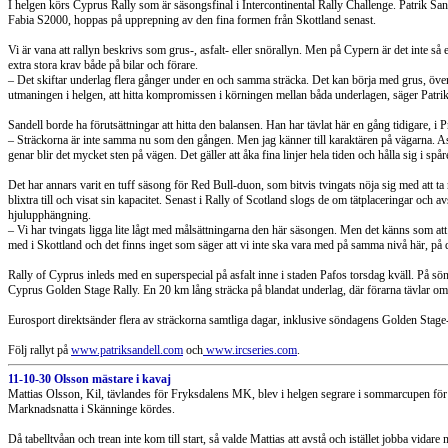
I helgen körs Cyprus Rally som är säsongsfinal i Intercontinental Rally Challenge. Patrik Sa
Fabia S2000, hoppas på upprepning av den fina formen från Skottland senast.
Vi är vana att rallyn beskrivs som grus-, asfalt- eller snörallyn. Men på Cypern är det inte så e
extra stora krav både på bilar och förare.
– Det skiftar underlag flera gånger under en och samma sträcka. Det kan börja med grus, överg
utmaningen i helgen, att hitta kompromissen i körningen mellan båda underlagen, säger Patrik
Sandell borde ha förutsättningar att hitta den balansen. Han har tävlat här en gång tidigare,
– Sträckorna är inte samma nu som den gången. Men jag känner till karaktären på vägarna. Asf
genar blir det mycket sten på vägen. Det gäller att åka fina linjer hela tiden och hålla sig i spå
Det har annars varit en tuff säsong för Red Bull-duon, som bitvis tvingats nöja sig med att t
blixtra till och visat sin kapacitet. Senast i Rally of Scotland slogs de om tätplaceringar och
hjulupphängning.
– Vi har tvingats ligga lite lågt med målsättningarna den här säsongen. Men det känns som att
med i Skottland och det finns inget som säger att vi inte ska vara med på samma nivå här, på 
Rally of Cyprus inleds med en superspecial på asfalt inne i staden Pafos torsdag kväll. På sön
Cyprus Golden Stage Rally. En 20 km lång sträcka på blandat underlag, där förarna tävlar o
Eurosport direktsänder flera av sträckorna samtliga dagar, inklusive söndagens Golden Stage-
Följ rallyt på
www.patriksandell.com
och
www.ircseries.com
.
11-10-30 Olsson mästare i kavaj
Mattias Olsson, Kil, tävlandes för Fryksdalens MK, blev i helgen segrare i sommarcupen för V
Marknadsnatta i Skänninge kördes.
Då tabelltvåan och trean inte kom till start, så valde Mattias att avstå och istället jobba vidar