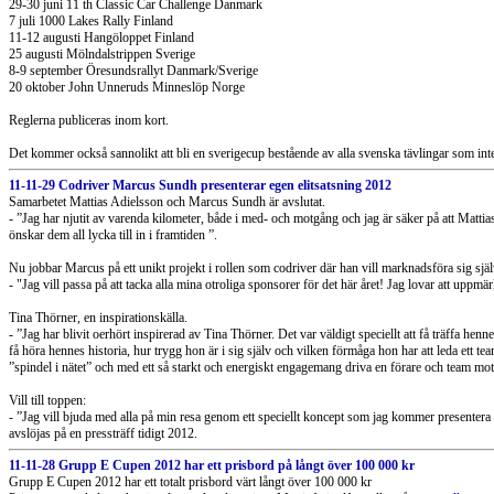
29-30 juni 11 th Classic Car Challenge Danmark
7 juli 1000 Lakes Rally Finland
11-12 augusti Hangöloppet Finland
25 augusti Mölndalstrippen Sverige
8-9 september Öresundsrallyt Danmark/Sverige
20 oktober John Unneruds Minneslöp Norge
Reglerna publiceras inom kort.
Det kommer också sannolikt att bli en sverigecup bestående av alla svenska tävlingar som inte
11-11-29 Codriver Marcus Sundh presenterar egen elitsatsning 2012
Samarbetet Mattias Adielsson och Marcus Sundh är avslutat.
- ”Jag har njutit av varenda kilometer, både i med- och motgång och jag är säker på att Mat
önskar dem all lycka till in i framtiden ”.
Nu jobbar Marcus på ett unikt projekt i rollen som codriver där han vill marknadsföra sig själv
- "Jag vill passa på att tacka alla mina otroliga sponsorer för det här året! Jag lovar att upp
Tina Thörner, en inspirationskälla.
- ”Jag har blivit oerhört inspirerad av Tina Thörner. Det var väldigt speciellt att få träffa henn
få höra hennes historia, hur trygg hon är i sig själv och vilken förmåga hon har att leda ett 
”spindel i nätet” och med ett så starkt och energiskt engagemang driva en förare och team mo
Vill till toppen:
- ”Jag vill bjuda med alla på min resa genom ett speciellt koncept som jag kommer presentera 
avslöjas på en pressträff tidigt 2012.
11-11-28 Grupp E Cupen 2012 har ett prisbord på långt över 100 000 kr
Grupp E Cupen 2012 har ett totalt prisbord värt långt över 100 000 kr