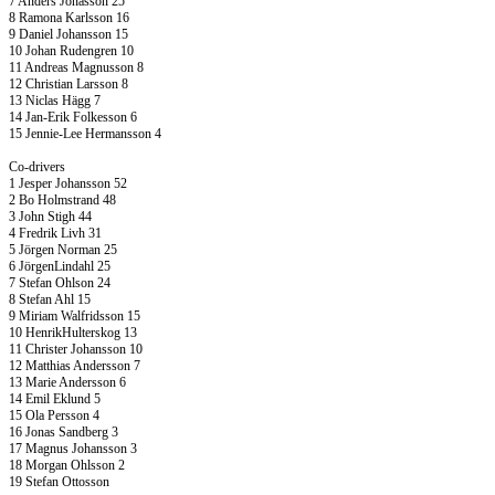
7 Anders Jonasson 25
8 Ramona Karlsson 16
9 Daniel Johansson 15
10 Johan Rudengren 10
11 Andreas Magnusson 8
12 Christian Larsson 8
13 Niclas Hägg 7
14 Jan-Erik Folkesson 6
15 Jennie-Lee Hermansson 4
Co-drivers
1 Jesper Johansson 52
2 Bo Holmstrand 48
3 John Stigh 44
4 Fredrik Livh 31
5 Jörgen Norman 25
6 JörgenLindahl 25
7 Stefan Ohlson 24
8 Stefan Ahl 15
9 Miriam Walfridsson 15
10 HenrikHulterskog 13
11 Christer Johansson 10
12 Matthias Andersson 7
13 Marie Andersson 6
14 Emil Eklund 5
15 Ola Persson 4
16 Jonas Sandberg 3
17 Magnus Johansson 3
18 Morgan Ohlsson 2
19 Stefan Ottosson