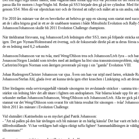
Det föll inget regn under natten, utan vägarna hade torkat upp och var perfekta för det stora s
passa illa för motorn i Joge/Stighs bil. Redan på SS3 började den gå på tre cylindrar. Med förhop
genom SS4. Men då var oljestickan torr och de förstod att rallyt och målet att ta sin andra, ra
För 2010 års mästare var det en besvikelse att behöva ge upp en säsong som startat med succé 
att de i allra högsta grad är ett av de snabbaste teamen i både Mitsubishi Evolution och Rally
Johansson/Johansson skulle bli 2011 Evolution Challenge champions.
När titeldramat försvann, tog Johansson/Livh ledningen efter SS3, men på följande sträcka 
igen. Det gav Nyman/Holmstrand ett övertag, och de fokuserade direkt på att ta deras första se
de en ledning med 6,2 sekunder.
Johansson/Johansson var nu tvåa, med Weng/Ohlson trea och Johansson/Livh fyra – och bara 
Jonasson/Jörgen Lindahl som trivdes med att äntligen ha löst sina transmissionsproblem, någ
Carlström/Jörgen Norman som återigen presterade på topp i sin ”gamla” Evolution VIII.
Johan Rudengren/Christer Johansson var sjua. Även om han var nöjd med farten, erkände Rudeng
Johansson/Stefan Ahl, glada över att kunna tävla igen efter kraschen i Linköping och att dera
Efter lördagens enda serviceuppehåll väntade säsongens tre avslutande sträckor - samma tr
stärkte sin ledning blev det allt tätare i fighten om andraplatsen. När bilarna köade upp för att
sekunder mellan Johansson/Johansson, Weng/Ohlsson och Johansson/Livh. Alla tre gick på f
stannat var det Weng/Ohlsson som svarat för sitt bästa resultat för säsongen – tvåa! Johansson
blivit 2011 års mästare i Evolution Challenge.
Vid slutmålet i Katrineholm sa en mycket glad Patrik Johansson:
- ”Att nå pallen på den här tävlingen och bli mästare är en härlig känsla! Det har varit ett helt
tillfredsställande. Vi har verkligen haft några riktigt tuffa fighter! Sammanhållningen är väldigt
tillsammans!”