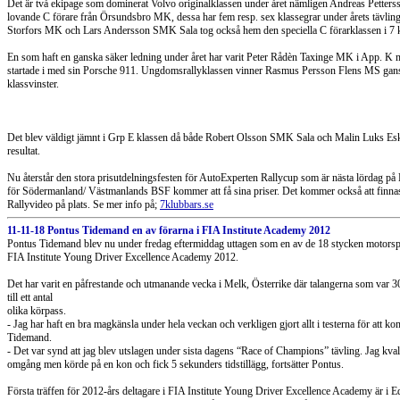
Det är två ekipage som dominerat Volvo originalklassen under året nämligen Andreas Pett
lovande C förare från Örsundsbro MK, dessa har fem resp. sex klassegrar under årets tävli
Storfors MK och Lars Andersson SMK Sala tog också hem den speciella C förarklassen i 7 
En som haft en ganska säker ledning under året har varit Peter Rådèn Taxinge MK i App. K
startade i med sin Porsche 911. Ungdomsrallyklassen vinner Rasmus Persson Flens MS ganska
klassvinster.
Det blev väldigt jämnt i Grp E klassen då både Robert Olsson SMK Sala och Malin Luks Esk
resultat.
Nu återstår den stora prisutdelningsfesten för AutoExperten Rallycup som är nästa lördag på
för Södermanland/ Västmanlands BSF kommer att få sina priser. Det kommer också att finnas möj
Rallyvideo på plats. Se mer info på;
7klubbars.se
11-11-18 Pontus Tidemand en av förarna i FIA Institute Academy 2012
Pontus Tidemand blev nu under fredag eftermiddag uttagen som en av de 18 stycken motorspor
FIA Institute Young Driver Excellence Academy 2012.
Det har varit en påfrestande och utmanande vecka i Melk, Österrike där talangerna som var 30 s
till ett antal
olika körpass.
- Jag har haft en bra magkänsla under hela veckan och verkligen gjort allt i testerna för att
Tidemand.
- Det var synd att jag blev utslagen under sista dagens “Race of Champions” tävling. Jag kval
omgång men körde på en kon och fick 5 sekunders tidstillägg, fortsätter Pontus.
Första träffen för 2012-års deltagare i FIA Institute Young Driver Excellence Academy är i