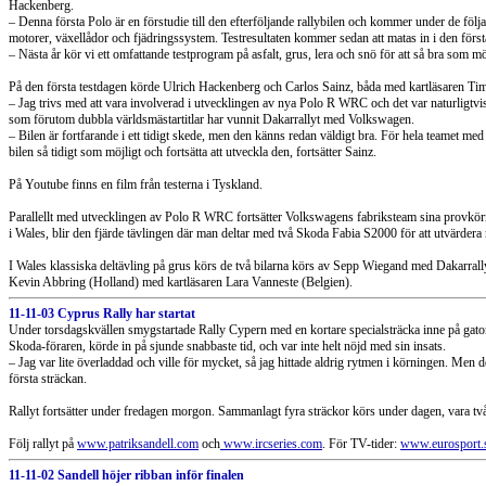
Hackenberg.
– Denna första Polo är en förstudie till den efterföljande rallybilen och kommer under de fö
motorer, växellådor och fjädringssystem. Testresultaten kommer sedan att matas in i den förs
– Nästa år kör vi ett omfattande testprogram på asfalt, grus, lera och snö för att så bra som mö
På den första testdagen körde Ulrich Hackenberg och Carlos Sainz, båda med kartläsaren Timo
– Jag trivs med att vara involverad i utvecklingen av nya Polo R WRC och det var naturligtvis 
som förutom dubbla världsmästartitlar har vunnit Dakarrallyt med Volkswagen.
– Bilen är fortfarande i ett tidigt skede, men den känns redan väldigt bra. För hela teamet med 
bilen så tidigt som möjligt och fortsätta att utveckla den, fortsätter Sainz.
På Youtube finns en film från testerna i Tyskland.
Parallellt med utvecklingen av Polo R WRC fortsätter Volkswagens fabriksteam sina provkörn
i Wales, blir den fjärde tävlingen där man deltar med två Skoda Fabia S2000 för att utvärdera 
I Wales klassiska deltävling på grus körs de två bilarna körs av Sepp Wiegand med Dakarral
Kevin Abbring (Holland) med kartläsaren Lara Vanneste (Belgien).
11-11-03 Cyprus Rally har startat
Under torsdagskvällen smygstartade Rally Cypern med en kortare specialsträcka inne på gatorn
Skoda-föraren, körde in på sjunde snabbaste tid, och var inte helt nöjd med sin insats.
– Jag var lite överladdad och ville för mycket, så jag hittade aldrig rytmen i körningen. Men 
första sträckan.
Rallyt fortsätter under fredagen morgon. Sammanlagt fyra sträckor körs under dagen, vara två
Följ rallyt på
www.patriksandell.com
och
www.ircseries.com
. För TV-tider:
www.eurosport.
11-11-02 Sandell höjer ribban inför finalen