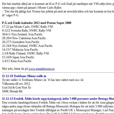
Det här innebär alltså att vi kommer att få se P-G och Emil på startlinjen när VM-rallyt körs
värma upp i slutet på januari i Monte Carlo Rallyt.
- "Det ska bli jäkligt kul. Proton har jobbat på med att utveckla bilen och har kommit en bra 
år" säger P-G.
P-G och Emils kalender 2012 med Proton Super 2000
17-22 jan Monte Carlo, SWRC Rally-VM
9-12/2 Svenska Rally, SWRC Rally-VM
30/4-1/ Nya Zeeland, Asia Pacific
28-29/4 New Caledonia Asia Pacific
26-27/5 Australien Asia Pacific
22-24/6 Nya Zeeland, SWRC Asia Pacific
14-15/7 Malaysia Asia Pacific
2-5/8 Rally Finland, SWRC Rally-VM
15-16/9 Japan Asia Pacific
3-4/11 Kina Asia Pacific
Mer info, hittar du på
www.pgandersson.se
.
11-12-19 Trobbans Minne ställs in
Tyvärr ställer vi Trobbans Minne i år. Vi har inte vädret med oss i år.
Välkomna till oss 2012.
God Jul & Gott Nytt År
SMK Motala Bil
11-12-13 Fredrik Åhlin körde uppvisningsrejs inför 5 000 personer under Bettega Mem
Den svenske landslagsföraren Fredrik Åhlin var i förra veckan i Italien för att för sista gång
några andra unga förare inbjuden till Bettega Memorial i Bologna för att inför 5 000 rallyfans
träningen på torsdagen blev Fredrik tillfrågad av Pirelli UK´s Motorsport Manager, Carl Nayl