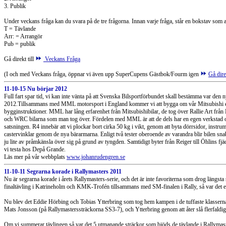
3. Publik
Under veckans fråga kan du svara på de tre frågorna. Innan varje fråga, står en bokstav som 
T = Tävlande
Arr: = Arrangör
Pub = publik
Gå direkt till
Veckans Fråga
(I och med Veckans fråga, öppnar vi även upp SuperCupens Gästbok/Fourm igen
Gå dire
11-10-15 Nu börjar 2012
Full fart spar tid, vi kan inte vänta på att Svenska Bilsportförbundet skall bestämma var den n
2012.Tillsammans med MML motorsport i England kommer vi att bygga om vår Mitsubishi evo 
bygginstruktioner. MML har lång erfarenhet från Mitsubishibilar, de tog över Rallie Art från
och WRC bilarna som man tog över. Fördelen med MML är att de dels har en egen verkstad oc
satsningen. R4 innebär att vi plockar bort cirka 50 kg i vikt, genom att byta dörrsidor, instru
castervinklar genom de nya bärarmarna. Enligt två tester oberoende av varandra blir bilen sna
ju lite av pråmkänsla över sig på grund av tyngden. Samtidigt byter från Reiger till Öhlins fjä
vi testa hos Depå Grande.
Läs mer på vår webbplats
www.johanrudengren.se
11-10-11 Segrarna korade i Rallymasters 2011
Nu är segrarna korade i årets Rallymasters-serie, och det är inte favoriterna som drog längsta
finaltävling i Katrineholm och KMK-Trofén tillsammans med SM-finalen i Rally, så var det en 
Nu blev det Eddie Hörbing och Tobias Ytterbring som tog hem kampen i de tuffaste klasse
Mats Jonsson (på Rallymasterssträckorna SS3-7), och Ytterbring genom att åter slå flerfaldig
Om vi summerar tävlingen så var det 5 utmanande sträckor som bjöds de tävlande i Rallymaster