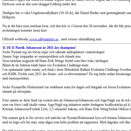
Elofsson som är den som skuggat Götberg under året.
Slutligen har vi våra Ungdomsrallyåkare (16-18 år), där Daniel Budin varit genomgående snabb 
Hellqvist.
Nu är det bara sista sträckan kvar, och den kör vi i Gnesta den 26 november, där det blir pris
avslutningen kommer inom kort.
Officiell webbsida:
www.rallymasters.se
, med seriens slutställning mm.
11-10-11 Patrik Johansson är 2011 års champion!
Jocke Nyman tog sin första seger och säkrade andraplatsen i mästerskapet
Jimmy Joge stoppades av motorproblem och slutade trea
Sista sträckan avgjorde till Hans-Erik Wengs fördel som blev tvåa i tävlingen
Bland de tio främsta totalt fanns sex Evolution Challenge-team
I en spännande sjätte runda, och final, i årets Mitsubishi Ralliart Evolution Challenge Swe
och KMK-Trofén som 2011 års förare- och co-drivermästare! De tog titeln sedan försäsongens
med motorproblem.
Jocke Nyman/Bo Holmstrand var snabbaste team för dagen och bärgade sin första Evolution-s
slutade på silverplats.
Före starten av årets final var scenen den att Johansson/Johansson och Joge/Stigh var de två
som var först i mål skulle vinna. Joge/Stigh tog initiativet under fredagens kvällssträcka på 
Kristian Johansson/Fredrik Livh, 2,5 sekunder bakom, och Hans-Erik Weng/Stefan Ohlson trea
När teamen gick in för service och nattvila var Nyman/Holmstrand fyra och femma Johansson/
med en lugn och fin start, utan några som helst problem att rapportera. Med dagsljus och åtta s