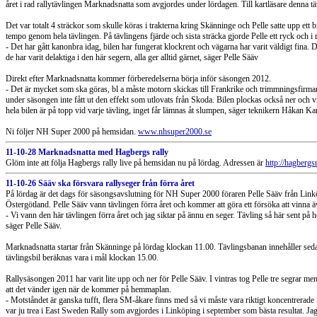
året i rad rallytävlingen Marknadsnatta som avgjordes under lördagen. Till kartläsare denna t
Det var totalt 4 sträckor som skulle köras i trakterna kring Skänninge och Pelle satte upp ett
tempo genom hela tävlingen. På tävlingens fjärde och sista sträcka gjorde Pelle ett ryck och i
- Det har gått kanonbra idag, bilen har fungerat klockrent och vägarna har varit väldigt fina. De
de har varit delaktiga i den här segern, alla ger alltid gärnet, säger Pelle Sääv
Direkt efter Marknadsnatta kommer förberedelserna börja inför säsongen 2012.
- Det är mycket som ska göras, bl a måste motorn skickas till Frankrike och trimmningsfirman
under säsongen inte fått ut den effekt som utlovats från Skoda. Bilen plockas också ner och vi
hela bilen är på topp vid varje tävling, inget får lämnas åt slumpen, säger teknikern Håkan Ka
Ni följer NH Super 2000 på hemsidan.
www.nhsuper2000.se
11-10-28 Marknadsnatta med Hagbergs rally
Glöm inte att följa Hagbergs rally live på hemsidan nu på lördag. Adressen är
http://hagbergs
11-10-26 Sääv ska försvara rallyseger från förra året
På lördag är det dags för säsongsavslutning för NH Super 2000 föraren Pelle Sääv från Link
Östergötland. Pelle Sääv vann tävlingen förra året och kommer att göra ett försöka att vinna äv
- Vi vann den här tävlingen förra året och jag siktar på ännu en seger. Tävling så här sent på hö
säger Pelle Sääv.
Marknadsnatta startar från Skänninge på lördag klockan 11.00. Tävlingsbanan innehåller seda
tävlingsbil beräknas vara i mål klockan 15.00.
Rallysäsongen 2011 har varit lite upp och ner för Pelle Sääv. I vintras tog Pelle tre segrar m
att det vänder igen när de kommer på hemmaplan.
- Motståndet är ganska tufft, flera SM-åkare finns med så vi måste vara riktigt koncentrerade frå
var ju trea i East Sweden Rally som avgjordes i Linköping i september som bästa resultat. Jag 