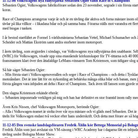
11-12-06 Volkswagens nya rallystjärna Sébastien Ogier vann Race of Champions
Sébastien Ogier, Volkswagens fabriksförare sedan den 23 november, segrade i sin första sta
koras.
Race of Champions arrangeras varje år och är en tävling där aktiva och forna mästare inom ol
tävlar på lika villkor – i likadana bilar och på samma bana. Förarna ställs mot varandra ett fle
med biogas i tanken.
I år bestod startfältet av Formel 1-världsmästarna Sebastian Vettel, Michael Schumacher 
Scheider och Mattias Ekström samt andra storheter inom motorsport.
I årets tävling, som avgjordes i söndags, var Volkswagens nya rallystjärna den snabbaste. 
(WRC) för Volkswagen, visade upp sina enastående körkunskaper för TV-tittarna och 40 000 e
fransmannen klart över den åttafaldige LeMans-vinnaren Tom Kristensen, som tidigare slog 
Så här säger Sébastien Ogier:
– Min första start i Volkswagenoverallen och seger i Race of Champions – och detta i Tyskland
motståndare. Det är inte lätt för en nykomling att behärska många olika bilar och banan, men ja
första gången vara inbjuden att delta i Race of Champions. Tack även till fansen som gjorde s
Den slagna Kristensen erkände efteråt:
– Sébastien imponerade verkligen på mig och han har definitivt en stor framtid inom rally 
Även Kris Nissen, chef Volkswagen Motorsports, berömde Ogier:
– Alla i Volkswagen-teamet är stolta över vår nya mästare och vi gläds med Sébastien. Det är na
titeln för Volkswagen endast två veckor efter hans underskrift. Och detta mot förare av så hög 
11-12-05 Den svenske landslagsföraren Fredrik Åhlin kör Bettega Memorial på Bolo
Fredrik Åhlin som just avslutat sin VM-säsong i WRC Academy har i dagarna fått en inbjudan 
tävling under Bologna Motor Show.