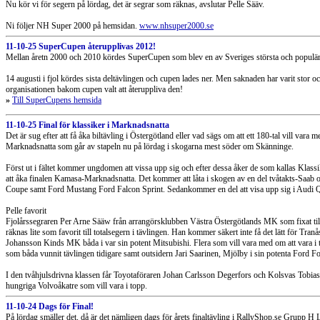
Nu kör vi för segern på lördag, det är segrar som räknas, avslutar Pelle Sääv.
Ni följer NH Super 2000 på hemsidan.
www.nhsuper2000.se
11-10-25 SuperCupen återupplivas 2012!
Mellan åretn 2000 och 2010 kördes SuperCupen som blev en av Sveriges största och populär
14 augusti i fjol kördes sista deltävlingen och cupen lades ner. Men saknaden har varit stor o
organisationen bakom cupen valt att återuppliva den!
»
Till SuperCupens hemsida
11-10-25 Final för klassiker i Marknadsnatta
Det är sug efter att få åka biltävling i Östergötland eller vad sägs om att ett 180-tal vill va
Marknadsnatta som går av stapeln nu på lördag i skogarna mest söder om Skänninge.
Först ut i fältet kommer ungdomen att vissa upp sig och efter dessa åker de som kallas Klassiker
att åka finalen Kamasa-Marknadsnatta. Det kommer att låta i skogen av en del tvåtakts-Sa
Coupe samt Ford Mustang Ford Falcon Sprint. Sedankommer en del att visa upp sig i Audi Qu
Pelle favorit
Fjolårssegraren Per Arne Sääw från arrangörsklubben Västra Östergötlands MK som fixat till
räknas lite som favorit till totalsegern i tävlingen. Han kommer säkert inte få det lätt för Tr
Johansson Kinds MK båda i var sin potent Mitsubishi. Flera som vill vara med om att vara 
som båda vunnit tävlingen tidigare samt outsidern Jari Saarinen, Mjölby i sin potenta Ford F
I den tvåhjulsdrivna klassen får Toyotaföraren Johan Carlsson Degerfors och Kolsvas Tobia
hungriga Volvoåkatre som vill vara i topp.
11-10-24 Dags för Final!
På lördag smäller det, då är det nämligen dags för årets finaltävling i RallyShop.se Grupp H 